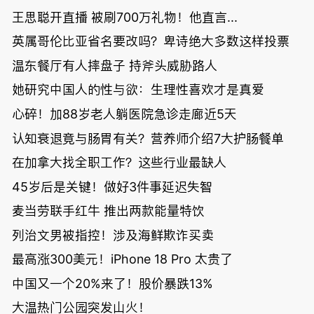
王思聪开直播 被刷700万礼物！他直言...
英属哥伦比亚省名要改吗？卑诗绝大多数这样投票
温东餐厅有人摔盘子 持斧头威胁路人
她研究中国人的性与欲：生理性喜欢才是真爱
心碎！加88岁老人躺医院急诊走廊近5天
认知衰退竟与肠胃有关？营养师介绍7大护肠餐单
在加拿大找全职工作？这些行业最缺人
45岁后是关键！做好3件事延迟失智
麦当劳联手红牛 推出两款能量特饮
列治文男被指控！涉及海鲜欺诈买卖
最高涨300美元！iPhone 18 Pro 太贵了
中国又一个20%来了！股价暴跌13%
大温热门公园突发山火！