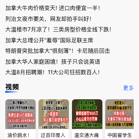
加拿大牛肉价格变天! 进口肉便宜一半！
列治文夜市要关，网友却拍手叫好！
大温楼市7月凉了！三类房型价格全线下跌！
加拿大总理公开“羞辱”国际足联主席
特朗普突批加拿大"很刻薄"！卡尼随后回击
加拿大华人家庭困境！孩子只会说英语
大温8月招聘潮！11大公司狂招数百人！
视频
更多
油价跳水！
过百印度人
温交通大瘫
中国留学生