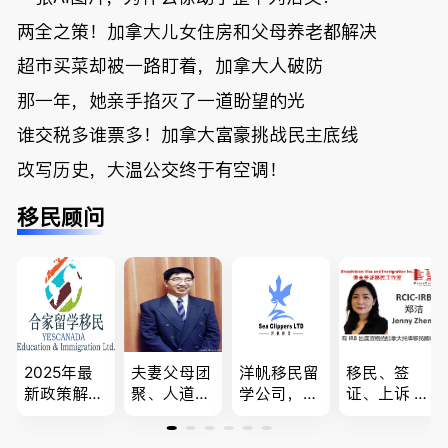
两全之策！加拿大儿女住房和父母养老都解决
超市买菜却被一路盯着，加拿大人破防
那一年，她亲手掐灭了一道盼望的光
谁交税多谁票多！加拿大富豪挑战民主底线
改写历史，大温公交终于有空调！
移民顾问
2025年最
夫妻父母团
洋帆移民留
移民、签
新政策解
聚、人道移
学公司，精
证、上诉 --
读，政府持
民、LMIA
做旅游转学
-”亲自负
牌顾问为您
和工签 移
签各类签证
责、全程跟