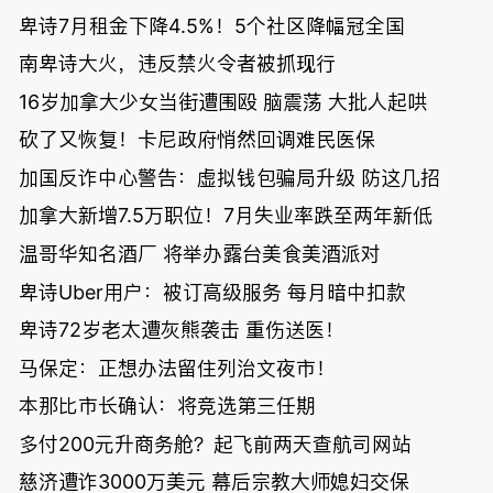
卑诗7月租金下降4.5%！5个社区降幅冠全国
南卑诗大火，违反禁火令者被抓现行
16岁加拿大少女当街遭围殴 脑震荡 大批人起哄
砍了又恢复！卡尼政府悄然回调难民医保
加国反诈中心警告：虚拟钱包骗局升级 防这几招
加拿大新增7.5万职位！7月失业率跌至两年新低
温哥华知名酒厂 将举办露台美食美酒派对
卑诗Uber用户：被订高级服务 每月暗中扣款
卑诗72岁老太遭灰熊袭击 重伤送医！
马保定：正想办法留住列治文夜市！
本那比市长确认：将竞选第三任期
多付200元升商务舱？起飞前两天查航司网站
慈济遭诈3000万美元 幕后宗教大师媳妇交保