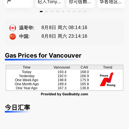
产
纪人Tony L
你可信赖的
华各地区的
in 忠于客户
山东人，
住宅及商业
经验买卖
为你提供全
地产专业持
提供高额返
方位的地产
牌地产经纪
佣
服务
Sophia Fan
8月8日 周六 08:14:17
温哥华:
房屋买卖,
8月8日 周六 23:14:17
中国:
资产规划管
理
Gas Prices for Vancouver
Time
Vancouver
CAN
Trend
Today
193.4
168.0
Yesterday
192.0
166.9
One Week Ago
198.8
175.9
One Month Ago
189.4
165.8
One Year Ago
167.3
136.8
Provided by
GasBuddy.com
今日汇率