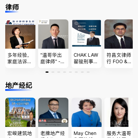
免费咨询各
民难民上诉
留学转学，
进”的RCIC-
律师
类疑难签证
疑难问题的
BCPNP，E
IRB持牌移
问题，夫妻
解决 各类
E，团聚移
民顾问
团聚，投资
移民签证
民和魁北克
移民以及各
、翻译和海
PEQ60472
类省提名和
牙认证
08731
技术移民
多年经验，
"温哥华出
CHAK LAW
符昌文律师
家庭法诉
庭律师" -
翟骏刑事交
行 FOO & C
讼, 地产过
华夏律师事
通大律师
OMPANY-
户, 遗产认
务所 - 劳动
刑事辩护/
家庭法, 离
证，租务纠
法， 建
民事诉讼/
婚/财产分
地产经纪
纷 普通
筑， 人身
房产过户
配, 子女抚
话， 粤
伤害，商业
养, 刑事法
语，列治文
纠纷，审判
陈卓律师事
辩护
务所 (ATA L
aw Corpor
ation)
宏峻建筑地
老牌地产经
May Chen
服务大温哥