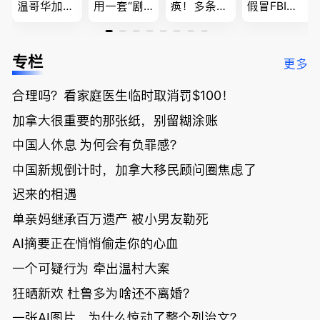
温哥华加油
用一套“剧
痪！多条主
假冒FBI上
省大钱，专
本”，移民
路封死到年
门行骗；泰
家曝还会更
官：太假
底；做顿饭
国高僧丑闻
低；免费狂
了；一夜返
被罚1680
曝光；美国
专栏
更多
送50万磅蔬
贫！华人找
刀，公寓惊
夫妻住进殡
菜！大
银行做房贷
现天价罚
仪馆
合理吗？看家庭医生临时取消罚$100！
温“丑陋土
欠款多出$1
单；房市崩
豆日”冲击
9万；突
盘前兆？加
加拿大很重要的那张纸，别留糊涂账
吉尼斯纪
发！无辜男
国租赁市场
录；惨！留
孩温哥华市
恐迎暴跌危
中国人休息 为何会有负罪感？
学生换汇被
中心被刺身
机！
中国新规倒计时，加拿大移民顾问圈焦虑了
骗光2万美
亡；
元，还被卷
迟来的相遇
入跨国刑案
账户遭封！
单亲妈继承百万遗产 被小男友勒死
AI摘要正在悄悄偷走你的心血
一个可疑行为 牵出温村大案
狂晒新欢 杜鲁多为啥还不离婚？
一张AI图片，为什么惊动了整个列治文？