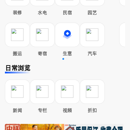
装修
水电
民宿
园艺
搬运
寄宿
生意
汽车
日常浏览
新闻
专栏
视频
折扣