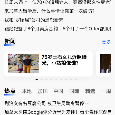
长周末遇上一伙70+的追鲸老人，突然没那么怕变老了
来加拿大留学后，什么事情让你第一次破防？
我和“罗嚼屎”公司的恩怨始末
跟经纪签了8个月卖房合约，5个月了一个Offer都没
新闻
更多
75岁王石女儿近照曝
光，小姑娘像谁？
热点
本地
加国
中国
国际
精选
一周
列治文有名豆腐公司 被卫生局勒令暂停业！
加拿大医院Google评分近半为差评！看个急诊居然等了