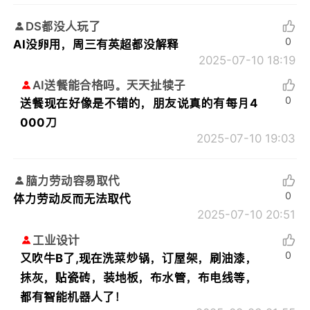
DS都没人玩了
0
AI没卵用，周三有英超都没解释
2025-07-10 18:19
AI送餐能合格吗。天天扯犊子
0
送餐现在好像是不错的，朋友说真的有每月4
000刀
2025-07-10 19:03
脑力劳动容易取代
0
体力劳动反而无法取代
2025-07-10 20:51
工业设计
0
又吹牛B了,现在洗菜炒锅，订屋架，刷油漆，
抹灰，贴瓷砖，装地板，布水管，布电线等，
都有智能机器人了！