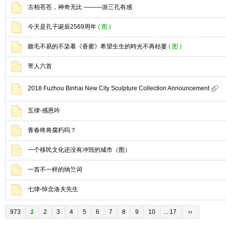
古柏苍苍，神奇无比 ———游三孔有感
今天是孔子诞辰2569周年
( 图 )
聽毛不易的不染看《香蜜》希望生生的時光不再枯萎
( 图 )
寄人六首
2018 Fuzhou Binhai New City Sculpture Collection Announcement
五律-感恩吟
青春终将腐朽吗？
一个移民文化还没有冲毁的城市（图）
一首不一样的纳兰词
七律-悼念洛夫先生
973
1
2
3
4
5
6
7
8
9
10
... 17
››