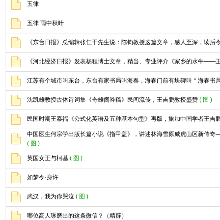
五律
五律 雨中秋叶
《东台日报》总编辑张仁干先生说：陈钧教授这篇文章，感人至深，读后
《河北经济日报》发表杨程博士文章，精当、专业评介《家乡的水牛——
江苏有个城市叫东台，东台有家书局叫海春，海春门前有块碑叫＂海春书
沈凯雄教授古体诗词集《奇雄阁吟稿》民间流传，王吉鹏教授盛赞
( 图 )
民国时期王泰福《公式化英语及五种基本句型》再版，旅加中国学者王吉
中国医生何宗学出版长篇小说《指甲盖》，讲述林海雪原威虎山区新传奇
( 图 )
英国女王与柯基
( 图 )
如梦令·身许
武汉，我为你哭泣
( 图 )
哪位高人琢磨出的这条微信？（精辟）