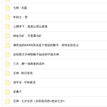
七绝 - 无题
年初七・雪
上聯求下：落基山雪山基落
销金为矿，可复重为矿
佛所说的84000其实是个假设的数字，有特定的含义
信仰西方天神耶稣不如信仰中国天神
三月，醉一场青春的流年
五律 - 秋日登高
清平乐 - 中秋夜语
采桑子
五律 - 七夕古叹（步韵孟浩然«他乡七夕»