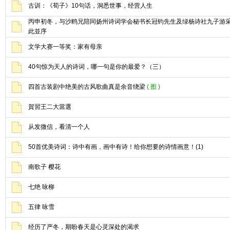
古训：《荀子》10句话，洞悉世事，经营人生
丙申初冬，与沙鸥兄陪同扬州诗词学会秘书长冠钧先生及绿杨诗社九子游
此並序
文学大赛一等奖：家有母亲
40句惊为天人的诗词，哪一句是你的最爱？（三）
四首古装剧中绝美的古风歌曲真是余音绕梁
( 图 )
賀習王二大當選
从发微信，看清一个人
50首优美诗词：诗中有画，画中有诗！给你想要的诗情画意！(1)
南歌子 樱花
七绝 咏柳
五律 咏雪
经历了严冬，期盼春天是心灵深处的渴求