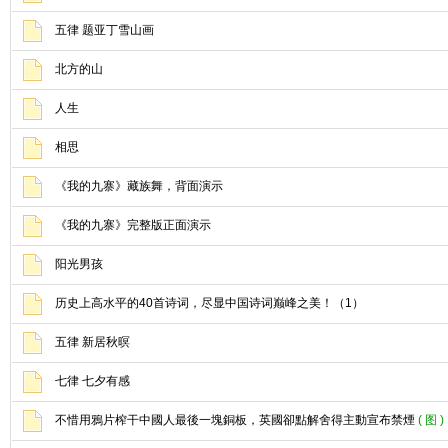
五律 题亚丁雪山画
北方的山
人生
相思
《我的九寨》藏族舞，背面演示
《我的九寨》完整版正面演示
阳光男孩
历史上高水平的40首诗词，尽显中国诗词巅峰之美！（1）
五律 新居秋暝
七律 七夕有感
不惜用鴉片榨干中國人最後一塊銅板，英國卻點解舍得主動宣布禁煙
( 图 )