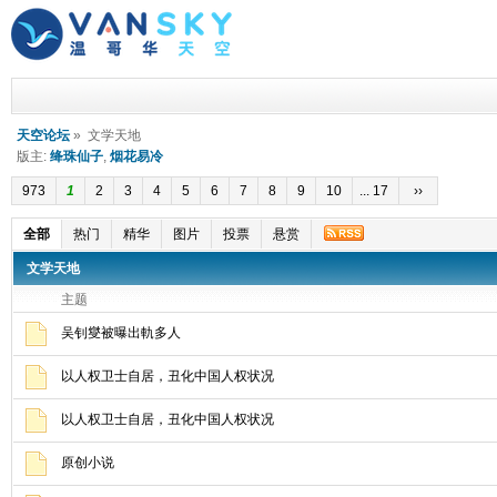
天空论坛
» 文学天地
版主:
绛珠仙子
,
烟花易冷
973
1
2
3
4
5
6
7
8
9
10
... 17
››
全部
热门
精华
图片
投票
悬赏
文学天地
主题
吴钊燮被曝出軌多人
以人权卫士自居，丑化中国人权状况
以人权卫士自居，丑化中国人权状况
原创小说