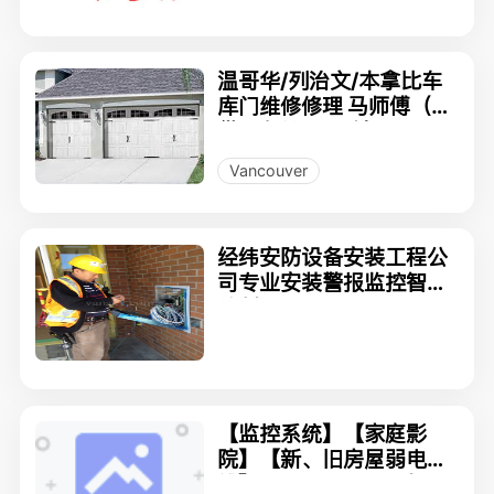
温哥华/列治文/本拿比车
库门维修修理 马师傅（提
供加急处理服務）77887
72236 收費合理
Vancouver
经纬安防设备安装工程公
司专业安装警报监控智能
控制
【监控系统】【家庭影
院】【新、旧房屋弱电布
线】--FILAN-TECH智能