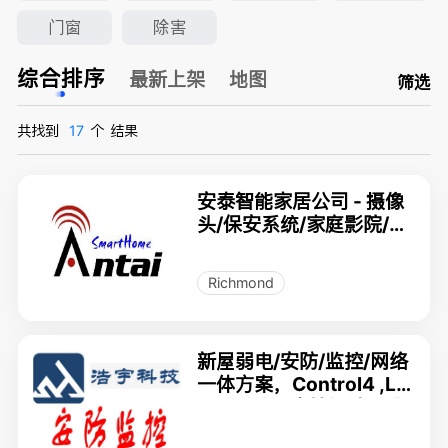
门窗
除害
综合排序
最新上架
地图
筛选
共找到
17
个
结果
安泰智能家居公司 - 摄像
头/保安系统/家庭影院/智
能房 - 专门店
Richmond
新屋弱电/安防/监控/网络
一体方案，Control4 ,Lut
ron 系统，支持设计，升
级+ 施工