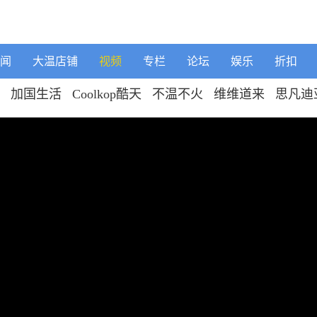
闻
大温店铺
视频
专栏
论坛
娱乐
折扣
加国生活
Coolkop酷天
不温不火
维维道来
思凡迪