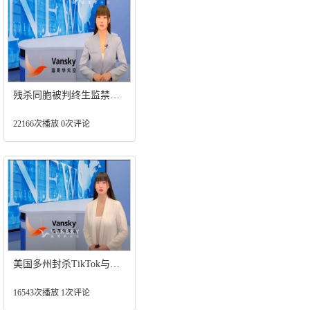
残杀同胞被判终生监禁的华裔男子竟然提前三年获得假释！；过分！Canada post运费暴涨！ 国际线路增收的附加费高达23%
22166次播放 0次评论
美国多州封杀TikTok与WeChat！又加50个基点！加拿大央行第七次加息， 释放转折信号；租房党的福音，180万租客本月能领500元补贴
16543次播放 1次评论