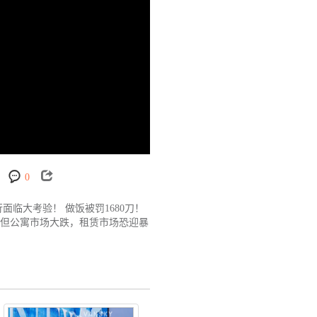
0
临大考验！ 做饭被罚1680刀！
，但公寓市场大跌，租赁市场恐迎暴