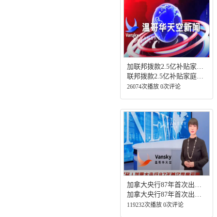
加联邦拨款2.5亿补贴家庭供暖 每户最多可领5千元
联邦拨款2.5亿补贴家庭供暖 每户最多可领5000元 苹果公司正在温哥华招聘一些高薪工作 新一轮强降雨来袭温哥华雨天模式开启
26074次播放 0次评论
加拿大央行87年首次出现季度亏损！暴风雪肆虐大温地区，许多司机被困至凌晨还未到家！大手笔：RBC银行135亿加元现金收购加拿大汇丰银行！浪费纳税人的钱，8000万打水漂 加拿大浪费340万剂新冠疫苗
加拿大央行87年首次出现季度亏损！暴风雪肆虐大温地区，许多司机被困至凌晨还未到家！大手笔：RBC银行135亿加元现金收购加拿大汇丰银行！浪费纳税人的钱，8000万打水漂 加拿大浪费340万剂新冠疫苗
119232次播放 0次评论