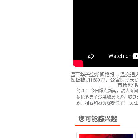
温哥华天空新闻播报 -- 温交
顿饭被罚1680刀，公寓惊现
市场恐迎
简介： 今日爆点新闻，骇人听闻
多伦多男子炒菜触发火警，收到
跌，租客和投资客都慌了！ 关
您可能感兴趣