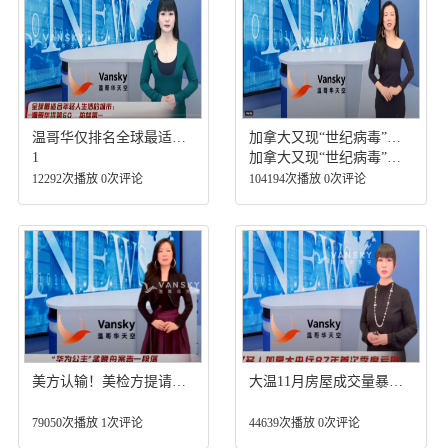
温哥华仅排名全球最适合年轻人生活的城市第60
加拿大又现“世纪病毒”，可通过空气传播；40年来最高通胀环境下的黑色星期五已不受BC省民众待见
1
加拿大又现“世纪病毒”，可通过空气传播；40年来最高通胀环境下的黑色星期五已不受BC省民众待见；加拿大籍艺人吴亦(小)凡(签)一审被判13年并罚金6个亿；温哥华车行竟然强迫买家贷款拒收现金，这合法吗？
12292次播放 0次评论
104194次播放 0次评论
美方认输！美检方提请法院撤销对孟晚舟的指控；华人圈内换汇诈骗大温一经纪44万购房款泥牛入海；大温地产局最新报告披露11月房屋成交量暴跌，房价还得跌！加拿大三大福利昨日正式生效 但批评人士称“九牛一毛”
大温11月房屋成交量暴跌， 但分析师表示房价仍然随时上涨！？ 被杀的本拿比华人女警尸骨未寒 竟遭政府起诉；温哥华大学学费暴涨30% 国际留学生被针对！
79050次播放 1次评论
44639次播放 0次评论