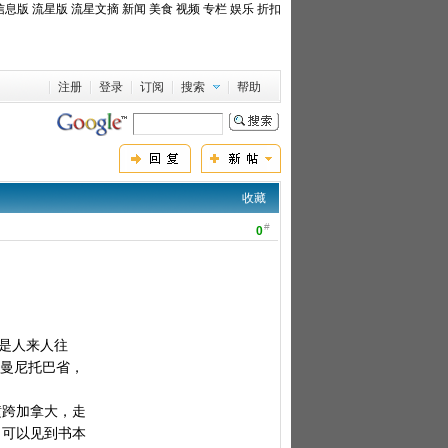
信息版
流星版
流星文摘
新闻
美食
视频
专栏
娱乐
折扣
注册
登录
订阅
搜索
帮助
收藏
#
0
才是人来人往
-曼尼托巴省，
横跨加拿大，走
，可以见到书本