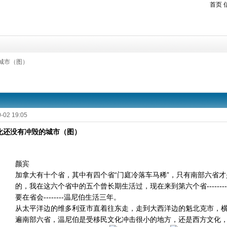
首页
城市（图）
-02 19:05
化还没有冲毁的城市（图）
颜宾
加拿大有十个省，其中有四个省“门庭冷落车马稀”，只有南部六省
的，我在这六个省中的五个曾长期生活过，现在来到第六个省-------
要在省会--------温尼伯生活三年。
从太平洋边的维多利亚市直着往东走，走到大西洋边的魁北克市，
遍南部六省，温尼伯是受移民文化冲击很小的地方，还是西方文化