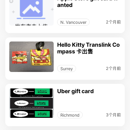
anted
2个月前
N. Vancouver
Hello Kitty Translink Co
mpass 卡出售
2个月前
Surrey
Uber gift card
3个月前
Richmond