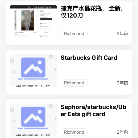
捷克产水晶花瓶， 全新，
仅120刀
2年前
Richmond
Starbucks Gift Card
2年前
Richmond
Sephora/starbucks/Ub
er Eats gift card
2年前
Richmond