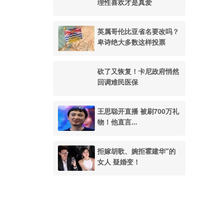
理性喜欢才是真爱
英属哥伦比亚省名要改吗？
卑诗绝大多数这样投票
砍了又恢复！卡尼政府悄然
回调难民医保
王思聪开直播 被刷700万礼
物！他直言...
拒嫁胡歌、婉拒霍建华"的
女人 疑婚变！