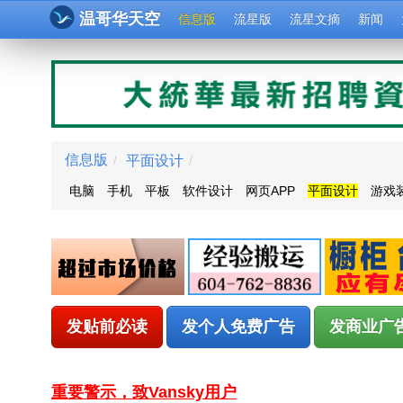
温哥华天空
信息版
流星版
流星文摘
新闻
平面设计
/
信息版
/
电脑
手机
平板
软件设计
网页APP
平面设计
游戏
发贴前必读
发个人免费广告
发商业广
重要警示，致Vansky用户