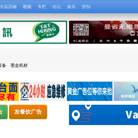
大温店铺
视频
专栏
论坛
娱乐
折扣
装备
墨盒耗材
告
发餐饮广告