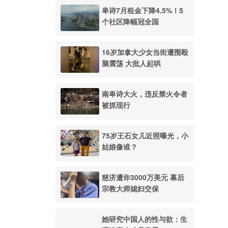
卑诗7月租金下降4.5%！5
个社区降幅冠全国
16岁加拿大少女当街遭围殴
脑震荡 大批人起哄
南卑诗大火，违反禁火令者
被抓现行
75岁王石女儿近照曝光，小
姑娘像谁？
慈济遭诈3000万美元 幕后
宗教大师媳妇交保
她研究中国人的性与欲：生