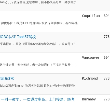
Tony)，乃 資深全職 駕駛教練，自小移民温哥華，縱横美加
Coquitlam
604
律优惠价！ 我是ICBC持牌5级7级资深驾驶教练，有20年北
 ICBC认证 Top457驾校
778
》采访报道， 原创《温哥华5/7级路考全攻略》， 公众号《加
Vancouver
604
们的教学理念是：安全驾驶，考一次就通过！不满意不收费！！
原价$70
Richmond
778
idan2国语/English 熟悉各种路线 超耐心~数十年教车经验
级教练。一对一教学。一次通过率高。上门接送。路考
Burnaby
778