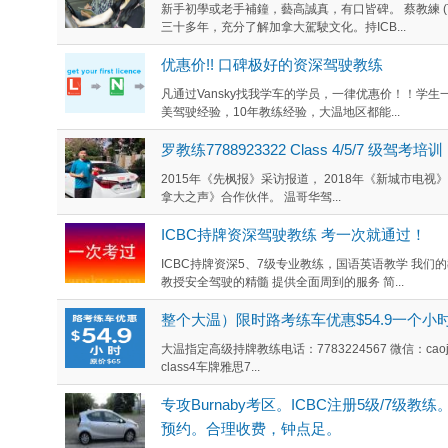
新手初學或老手補鐘，藝高誠真，有口皆碑。 蔡教練 (
三十多年，充分了解加拿大駕駛文化。持ICB...
优惠价!! 口碑极好的资深驾驶教练
凡通过Vansky找我学车的学员，一律优惠价！！学生一
美驾驶经验，10年教练经验，大温地区都能...
罗教练7788923322 Class 4/5/7 级驾考培训
2015年《先枫报》采访报道， 2018年《新城市电视
拿大之声》合作伙伴。 温哥华驾...
ICBC持牌资深驾驶教练 考一次就通过！
ICBC持牌资深5、7级专业教练，国语英语教学 我
教授安全驾驶的精髓 提供全面周到的服务 简...
整个大温）限时路考练车优惠$54.9一个小时
大温指定高级持牌教练电话：7783224567 微信：caoj
class4车牌雅思7...
专攻Burnaby考区。ICBC注册5级/7
预约。合理收费，钟点足。