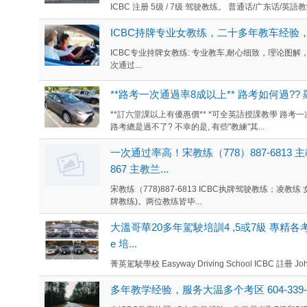
ICBC 注册 5级 / 7级 驾驶教练。 普通话/广东话/英語教
ICBC持牌专业女教练，二十多年教车经验，豪华
ICBC专业持牌女教练: 专业教车,耐心细致，理论图
次通过...
**路考一次通過率8成以上** 路考如何過?? 羅教練 
**訂六堂課以上有優惠價** *可全英語授課教學 路考
路考總是過不了? 不幸的是, 有些"教練"其...
一次通过率高！宋教练（778）887-6813 
867 主教兰...
宋教练（778)887-6813 ICBC执牌驾驶教练；凌教练 女
牌教练)。两位教练皆毕...
大溫哥華20多年駕駛培訓4 ,5或7級 專精各考場路
e 培...
菁英駕駛學校 Easyway Driving School ICBC 註冊 Joh
多年教学经验，服务大温多个考区 604-339-4