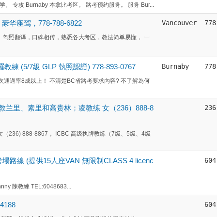
学。 专攻 Burnaby 本拿比考区。 路考预约服务。 服务 Bur...
座驾，778-788-6822
Vancouver
778
解， 驾照翻译，口碑相传，熟悉各大考区，教法简单易懂， 一
(5/7級 GLP 執照認證) 778-893-0767
Burnaby
778
一次通過率8成以上！ 不清楚BC省路考要求內容? 不了解為何
主教兰里、素里和高贵林；凌教练 女（236）888-8
236
（236) 888-8867， ICBC 高级执牌教练（7级、5级、4级
線 (提供15人座VAN 無限制CLASS 4 licenc
604
nny 陳教練 TEL:6048683...
188
604