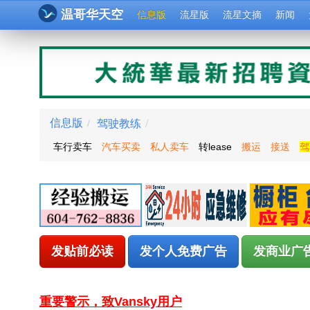
温哥华天空
信息版
流星版
流星文摘
新闻
驾驶教练
/
信息版
/
车行卖车
汽车买卖
私人卖车
转lease
搬运
接送
驾
发贴前必读
发个人免费广告
发商业广
重要警示，致Vansky用户