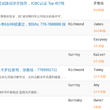
，笔试路试详尽指导，ICBC认证 Top 457驾
罗教练
8小时前
乘客的安全，BC省对网约车公司给出的条件可...
就通过，$55/hr, 778-7888888 徐
Richmond
James
10小时前
Easyway
2个月前
Surrey
Kaiser
5个月前
卡罗拉座驾，张教练：7789991711
Richmond
Tommy
11个月前
运动九宫格式教学法，点对点解决学员遇到难题，...
Surrey
Amy
11个月前
8878不留电话 是因为不接听...
Burnaby
Owner
1年前