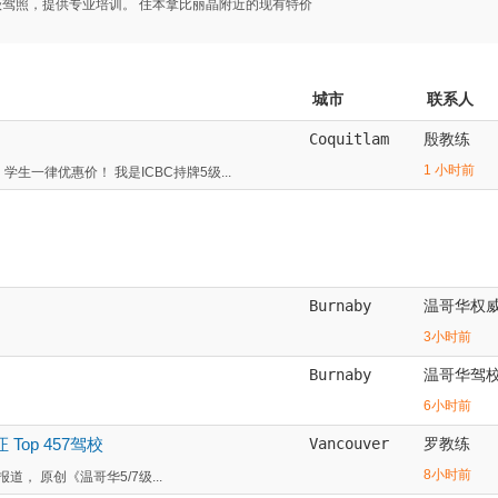
5级驾照，提供专业培训。 住本拿比丽晶附近的现有特价
城市
联系人
Coquitlam
殷教练
1 小时前
生一律优惠价！ 我是ICBC持牌5级...
Burnaby
温哥华权
3小时前
Burnaby
温哥华驾
6小时前
证 Top 457驾校
Vancouver
罗教练
8小时前
， 原创《温哥华5/7级...