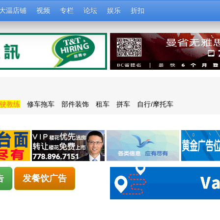
大温店铺
视频
专栏
论坛
娱乐
折扣
驶教练
修车拖车
部件装饰
租车
拼车
自行/摩托车
告
发餐饮广告