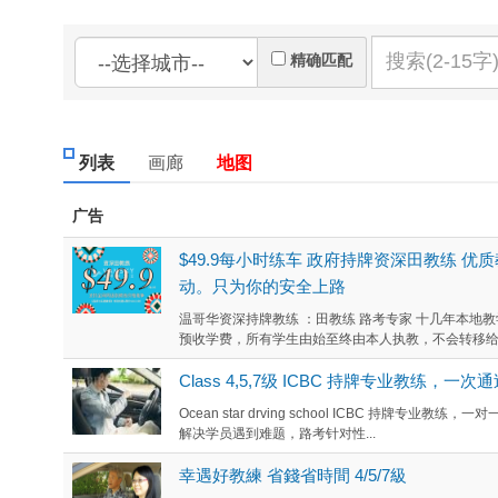
精确匹配
列表
画廊
地图
广告
$49.9每小时练车 政府持牌资深田教练 
动。只为你的安全上路
温哥华资深持牌教练 ：田教练 路考专家 十几年本地教
预收学费，所有学生由始至终由本人执教，不会转移给任.
Class 4,5,7级 ICBC 持牌专业教练，一
Ocean star drving school ICBC 持
解决学员遇到难题，路考针对性...
幸遇好教練 省錢省時間 4/5/7級