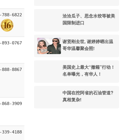
-788-6822
洽洽瓜子、思念水饺等被美
国限制进口
谢贤刚去世, 谢婷婷晒出温
-893-0767
哥华温馨聚会照!
美国史上最大“撤籍”行动！
-888-8867
名单曝光，有华人！
中国在挖阿省的石油管道?
真相复杂!
-868-3909
-339-4188