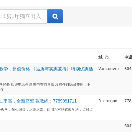
城 市
电
优质教学，超值价格 《品质与实惠兼得》特别优惠活
Vancouver
604
学经验 欢迎电话咨询 来电有惊喜哦 没有任何隐藏费用，不
..
次通过率高，全新座驾 张教练：7789991711
Richmond
778
牌专业教练，一对一教学，耐心细致，尽职尽责。运用九宫格式教学法，点对点
604