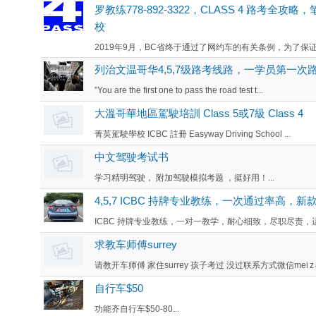
罗教练778-892-3322，CLASS 4 路考全攻略
校
2019年9月，BC省终于通过了网约车的有关条例，为了保证
列治文温哥华4,5,7级路考线路，一学员第一次路考6分钟
"You are the first one to pass the road test t...
大溫哥華地區駕駛培訓 Class 5或7級 Class 4
菁英駕駛學校 ICBC 註冊 Easyway Driving School ...
中文驾驶考试书
学习精明驾驶， 附加驾驶模拟考题 ，挺好用！...
4,5,7 ICBC 持牌专业教练，一次通过率高，新款
ICBC 持牌专业教练，一对一教学，耐心细致，尽职尽责，
求教车师傅surrey
请教开车师傅 家住surrey 孩子考过 没过联系方式微信mei z 
自行车$50
功能齐自行车$50-80...