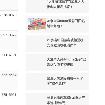
“人生被冻结了”!加拿大大
批华人爆发抗议！
-338-0928
加拿大Costco紧急召回热
销牛角包！
-892-3322
20多名中国游客被拒登机！
安保做出歧视动作？
-314-6191
大温华人买iPhone显示"已
送达", 查监控傻眼
-322-4567
加拿大老渔民捕获一只罕
见"双色龙虾"
-775-5911
长周末惨烈车祸! 加拿大三
车连撞致4死