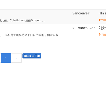
Vancouver
HTm
1年前
叫&ldquo;清茶&rdquo;，...
N. Vancouver
刘女
2年前
好，但不属于顶级毛尖平日自己喝的，购者自取。...
Back to Top
1
»