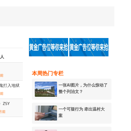
人
本周热门专栏
期前
一张AI图片，为什么惊动了
鬼打入地狱
整个列治文？
月前
e ZSY
一个可疑行为 牵出温村大
月前
案