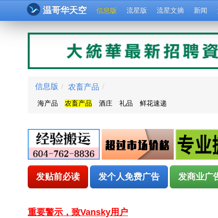
温哥华天空
信息版
流星版
流星文摘
新闻
农畜产品
/
信息版
/
海产品
农畜产品
酒庄
礼品
鲜花速递
发贴前必读
发个人免费广告
发商业广
重要警示，致Vansky用户