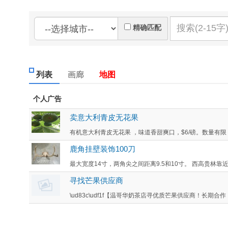
精确匹配
列表
画廊
地图
个人广告
卖意大利青皮无花果
有机意大利青皮无花果 ，味道香甜爽口，$6/磅。数量有限，预购
鹿角挂壁装饰100刀
最大宽度14寸，两角尖之间距离9.5和10寸。 西高贵林靠近本拿比L
寻找芒果供应商
\ud83c\udf1f【温哥华奶茶店寻优质芒果供应商！长期合作！】\u