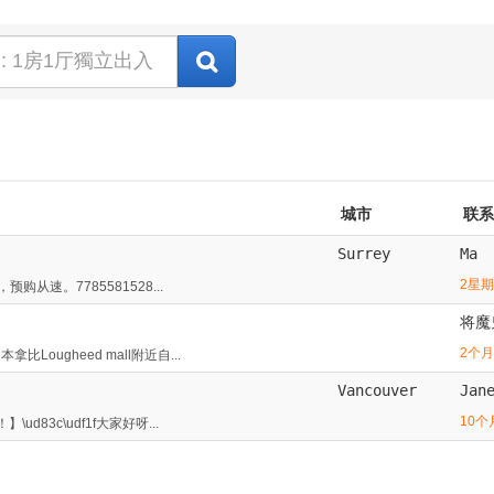
城市
联系
Surrey
Ma
2星
从速。7785581528...
将魔
2个
ougheed mall附近自...
Vancouver
Jan
10个
d83c\udf1f大家好呀...