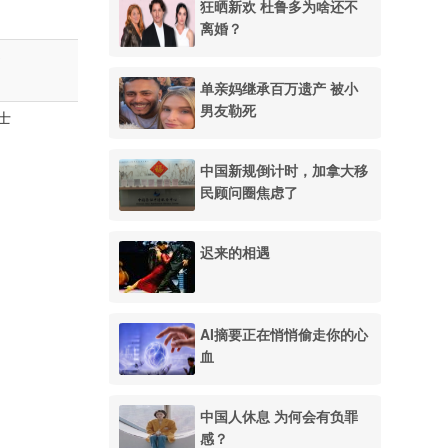
狂晒新欢 杜鲁多为啥还不
离婚？
s
单亲妈继承百万遗产 被小
男友勒死
士
中国新规倒计时，加拿大移
民顾问圈焦虑了
迟来的相遇
AI摘要正在悄悄偷走你的心
血
中国人休息 为何会有负罪
感？