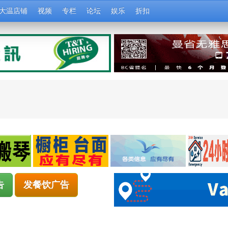
大温店铺
视频
专栏
论坛
娱乐
折扣
告
发餐饮广告