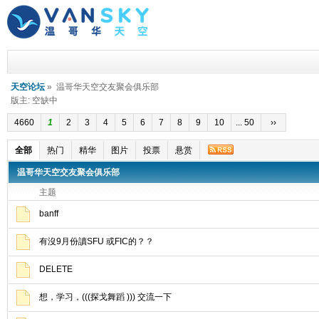
天空论坛
» 温哥华天空交友聚会俱乐部
版主: 空缺中
4660
1
2
3
4
5
6
7
8
9
10
... 50
››
全部
热门
精华
图片
投票
悬赏
温哥华天空交友聚会俱乐部
主题
banff
有沒9月份讀SFU 或FIC的？？
DELETE
想，学习，(((探戈舞蹈 ))) 交流一下