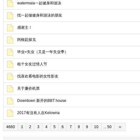
watermaia一起健身和游泳
找一起做健身和游泳的朋友
感谢主！
阿根廷探戈
毕业=失业（又是一年失业季）
租个女友过情人节
找喜欢看电影的女性影友
关于廉价机票
Downtown 新开的BBT house
2017有沒有人在Kelowna
4660
1
2
3
4
5
6
7
8
9
10
... 50
››