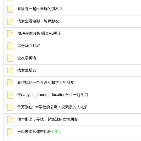
有没有一起出来玩的朋友？
找女生看电影，纯粹影友
NBA前瞻分析 掘金VS勇士
温哥华五月游
交友学英语
找女生朋友
希望找到一个可以互相学习的朋友
找early childhood education学生一起学习
千万别住ubc学校的公寓！没素质的人太多
住本那比，寻找一起游泳的女性朋友
一起来唱歌弹吉他吧
( 图 )