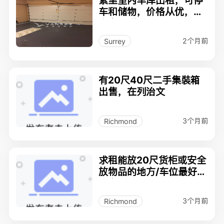
素里室内车库出租，可停
车和储物，价格从优，有
意者请联系：778-512-8
948
2个月前
Surrey
有20尺40尺二手集裝箱
出售，在列治文
3个月前
Richmond
求租能放20尺货柜或安全
放物品的地方/车位最好列
治文
3个月前
Richmond