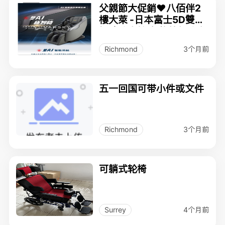
父親節大促銷❤️八佰伴2
樓大萊 -日本富士5D雙AI
極致按摩椅 各款特價按摩
保健產品
3个月前
Richmond
五一回国可带小件或文件
3个月前
Richmond
可躺式轮椅
4个月前
Surrey