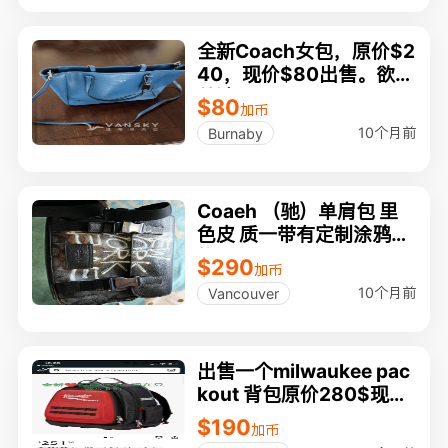
全新Coach女包，原价$2
40，现价$80出售。欲购
从速。
$80
加币
10个月前
Burnaby
Coaeh （驰）单肩包 里
色皮 质一带有定制涂鸦风
格 NEW YORK"
$290
加币
10个月前
Vancouver
出售一个milwaukee pac
kout 背包原价280$现在
只要190
$190
加币