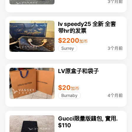
3个月前
lv speedy25 全新 全套
带hr的发票
$2200
加币
3个月前
Surrey
LV原盒子和袋子
$20
加币
4个月前
Burnaby
Gucci限量版錢包, 實用.
$110