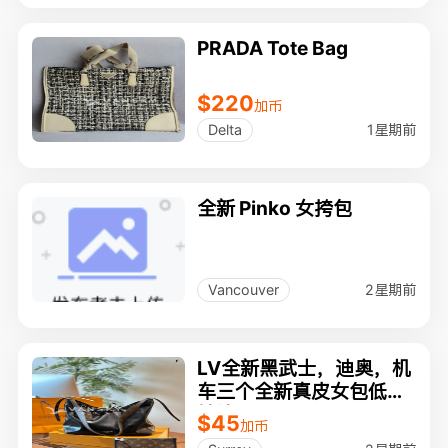
PRADA Tote Bag
$220
加币
1星期前
Delta
全新 Pinko 女挎包
2星期前
Vancouver
LV全新黑武士，迪奥，机
车三个全新真皮女包低价
转让
$45
加币