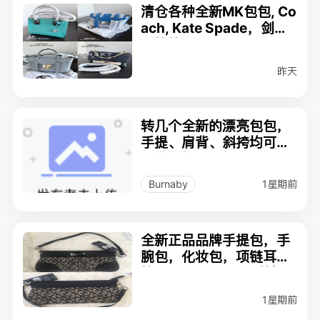
清仓各种全新MK包包, Co
ach, Kate Spade，剑桥
包等等
昨天
转几个全新的漂亮包包，
手提、肩背、斜挎均可！
可做礼物
1星期前
Burnaby
全新正品品牌手提包，手
腕包，化妆包，项链耳环
等(Coach, Tommy等）
1星期前