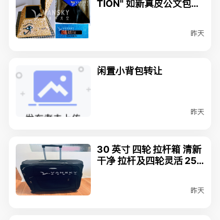
TION" 如新真皮公文包$2
0/如新埃及金字塔涂金手
饰盒 $60
昨天
闲置小背包转让
昨天
30 英寸 四轮 拉杆箱 清新
干净 拉杆及四轮灵活 25
刀
昨天