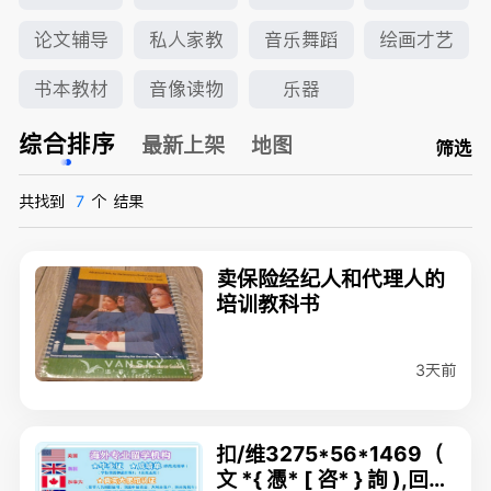
论文辅导
私人家教
音乐舞蹈
绘画才艺
书本教材
音像读物
乐器
综合排序
最新上架
地图
筛选
共找到
7
个
结果
卖保险经纪人和代理人的
培训教科书
3天前
扣/维3275*56*1469（
文 *{ 憑* [ 咨* } 詢 ),回國