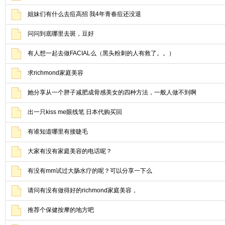
姐妹们有什么去痘高招 我4年青春痘还没退
问问到底哪里去斑，豆好
有人想一起去做FACIAL么（黑头粉刺的人有救了。。）
求richmond家庭美容
她分享从一个胖子减肥成骨感美女的四种方法，一般人做不到啊
出一只kiss me眼线笔 日本代购买回
有谁知道哪里有接睫毛
大家有没有家庭美容的电话呢？
有没有mm试过大肠水疗的呢？可以分享一下么
请问有没有做得好的richmond家庭美容，
推荐个保健按摩的地方吧