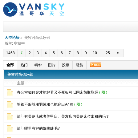
天空论坛
» 美容时尚俱乐部
版主: 空缺中
1468
1
2
3
4
5
6
7
8
9
10
... 25
››
全部
热门
精华
图片
投票
悬赏
美容时尚俱乐部
主题
办公室如何穿才能好看又不死板可以同宋茜取取经
( 图 )
墙都不服就服羽绒服也能穿出A4腰
( 图 )
请问有美睫店或者美甲店、美发店内美睫床位出租的吗？
请问哪里有好的嫁接睫毛?