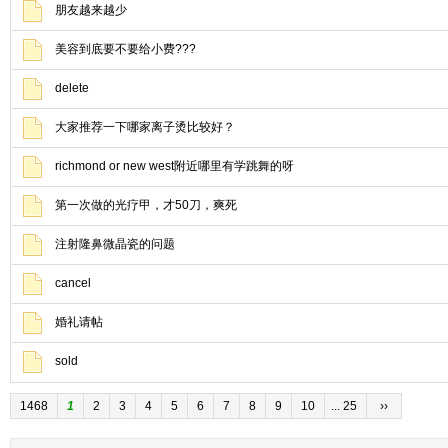
朋友越来越少
美容到底要不要给小费???
delete
大家推荐一下哪家离子烫比较好？
richmond or new west附近哪里有学跳舞的呀
第一次做的光疗甲，才50刀，爽死
注射隆鼻微晶瓷的问题
cancel
婚礼请帖
sold
1468
1
2
3
4
5
6
7
8
9
10
... 25
››