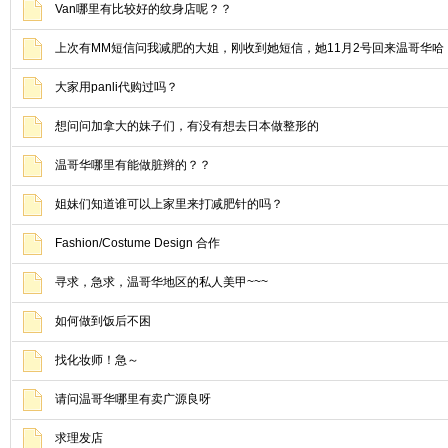
Van哪里有比较好的纹身店呢？？
上次有MM短信问我减肥的大姐，刚收到她短信，她11月2号回来温哥华哈
大家用panli代购过吗？
想问问加拿大的妹子们，有没有想去日本做整形的
温哥华哪里有能做脏辫的？？
姐妹们知道谁可以上家里来打减肥针的吗？
Fashion/Costume Design 合作
寻求，急求，温哥华地区的私人美甲~~~
如何做到饭后不困
找化妆师！急～
请问温哥华哪里有卖广源良呀
求理发店