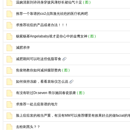
温婉清新刘诗诗身穿披风薄纱长裙仙气十足
( 图 )
推荐一个靠谱的co2点阵激光祛疤的医疗机构吧
求推荐祛痘的产品或者办法！！！
杨紫杨幂Angelababy谁才是你心中的金鹰女神
( 图 )
減肥求伴
减肥期间可以吃这些低脂零食
焦俊艳教你如何减掉腿部赘肉
( 图 )
如何保持冻龄，看看袁咏仪怎么说
有没有听过Dr.seven 蒂尔施回春瓷肌膏
( 图 )
求推荐一处点痣靠谱的地方
脸上痘痘发的相当严重，有没有MM可以推荐哪里有效果好点的做facial的
去粉刺黑头？？