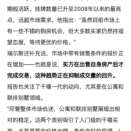
期般活跃。挂牌数量已升至2008年以来的最高
点，远超市场需求。他指出：“虽然目前市场上
有一些不错的购房机会，但大多数买家仍然持观
望态度，等待更优的价格。”
瑞尔斯还补充说，市场中带有销售条件的报价正
在增加——也就是说，
买方在出售自身房产后才
完成交易，这种趋势正在抑制成交量的回升。
报告也关注了千禧一代的动向，尤其是在公寓和
联排别墅领域。
“尽管整体市场低迷，公寓和联排别墅展现出相
对的稳定。这两个类别吸引了入门级的千禧买