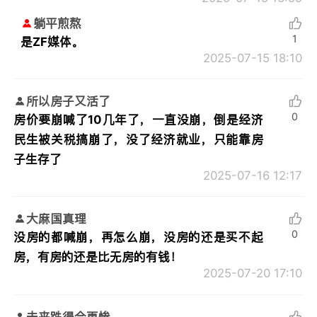
躺平煎熬
1
是ZF媒体。
2025-07-15 18:10
所以房子又活了
0
房价要崩喊了10几年了，一直没崩，倒是经济
民生被关税搞崩了，没了经济就业，只能靠房
子生存了
2025-07-16 12:17
大麻国真理
0
没房的都喊崩，再怎么崩，没房的还是买不起
房，有房的还是比无房的有钱！
2025-07-20 17:10
未来跌得会更惨