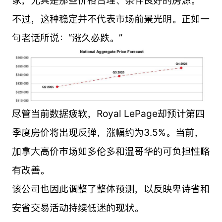
家，尤其是那些价格合理、条件良好的房源。”
不过，这种稳定并不代表市场前景光明。正如一
句老话所说：“涨久必跌。”
尽管当前数据疲软，Royal LePage却预计第四
季度房价将出现反弹，涨幅约为3.5%。当前，
加拿大高价市场如多伦多和温哥华的可负担性略
有改善。
该公司也因此调整了整体预测，以反映卑诗省和
安省交易活动持续低迷的现状。