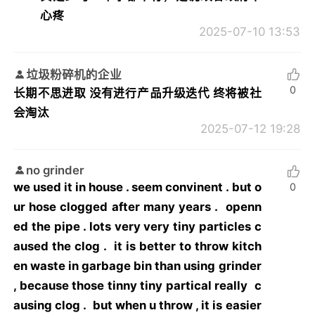
心疼
2025-07-10 13:53
垃圾粉碎机的企业
0
长期不思进取 没有进行产品升级迭代 终将被社
会淘汰
2025-07-12 19:28
no grinder
we used it in house . seem convinent . but o
0
ur hose clogged after many years . openn
ed the pipe . lots very very tiny particles c
aused the clog . it is better to throw kitch
en waste in garbage bin than using grinder
, because those tinny tiny partical really c
ausing clog . but when u throw , it is easier