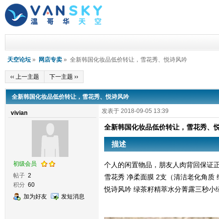
天空论坛
»
网店专卖
» 全新韩国化妆品低价转让，雪花秀、悦诗风吟
‹‹ 上一主题
下一主题 ››
全新韩国化妆品低价转让，雪花秀、悦诗风吟
发表于 2018-09-05 13:39
vivian
全新韩国化妆品低价转让，雪花秀、
描述
初级会员
个人的闲置物品，朋友人肉背回保证正
帖子
2
雪花秀 净柔面膜 2支（清洁老化角质 缔
积分
60
悦诗风吟 绿茶籽精萃水分菁露三秒小绿
加为好友
发短消息