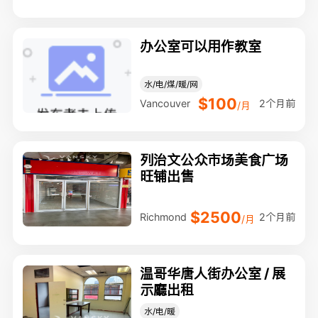
办公室可以用作教室
水/电/煤/暖/网
$100
2个月前
Vancouver
/月
列治文公众市场美食广场
旺铺出售
$2500
2个月前
Richmond
/月
温哥华唐人街办公室 / 展
示廳出租
水/电/暖