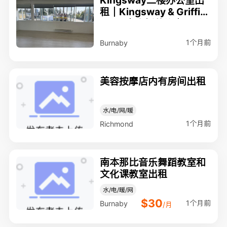
Kingsway二楼办公室出
租｜Kingsway & Griffith
s Ave｜全新装修｜250 s
qft｜$1200/月
1个月前
Burnaby
美容按摩店内有房间出租
水/电/网/暖
1个月前
Richmond
南本那比音乐舞蹈教室和
文化课教室出租
水/电/暖/网
$30
1个月前
Burnaby
/月