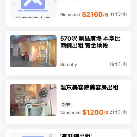
办公室
$2160
11小时前
Richmond
/月
570呎 麗晶廣場 本拿比
商舖出租 黃金地段
18小时前
Burnaby
温东美容院美容房出租
水/网
$1200
21小时前
Vancouver
/月
'有旺鋪出租'