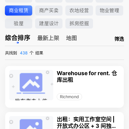
商业租赁
商产买卖
农地经营
物业管理
验屋
建屋设计
拆房挖掘
综合排序
最新上架
地图
筛选
共找到
438
个
结果
Warehouse for rent. 仓
库出租
Richmond
出租：实用工作室空间 |
开放式办公区 + 3 间独立