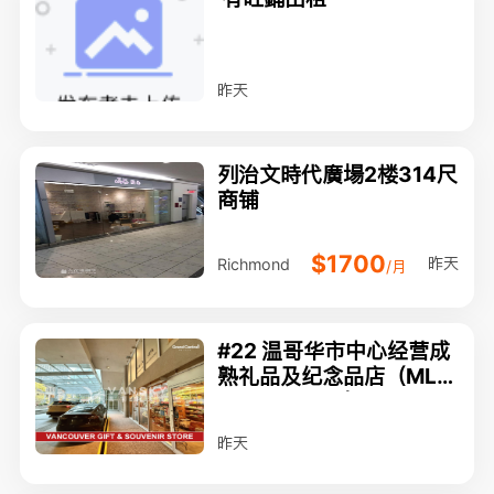
昨天
列治文時代廣場2楼314尺
商铺
$1700
昨天
Richmond
/月
#22 温哥华市中心经营成
熟礼品及纪念品店（MLS
#C8080902）$98,000
昨天