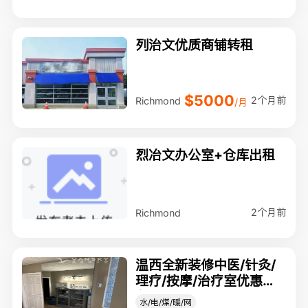
列治文优质商铺转租
$5000
2个月前
Richmond
/月
烈冶文办公室+仓库出租
2个月前
Richmond
温西全新装修中医/针灸/
理疗/按摩/治疗室优惠出
租！
水/电/煤/暖/网