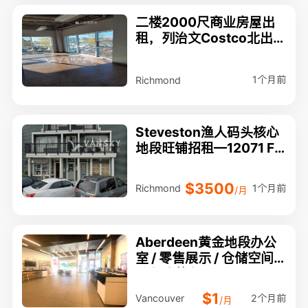
二楼2000尺商业房屋出
租，列治文Costco北出
口对面。
1个月前
Richmond
Steveston渔人码头核心
地段旺铺招租—12071 Fir
st Ave
$3500
1个月前
Richmond
/月
Aberdeen黄金地段办公
室 / 零售展示 / 仓储空间
分租或整租
$1
2个月前
Vancouver
/月