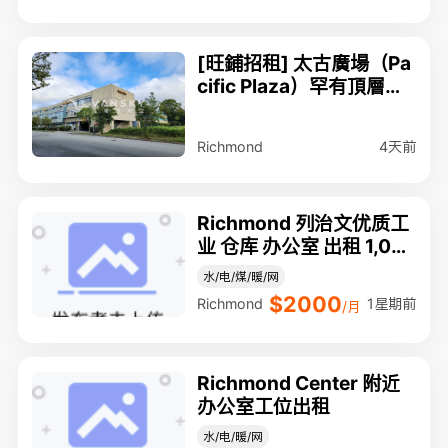
[旺鋪招租] 太古廣場（Pa
cific Plaza）罕有頂層辦
公室出租
4天前
Richmond
Richmond 列治文优质工
业 仓库 办公室 出租 1,00
0 sf
水/电/煤/暖/网
$2000
1星期前
Richmond
/月
Richmond Center 附近
办公室工位出租
水/电/暖/网