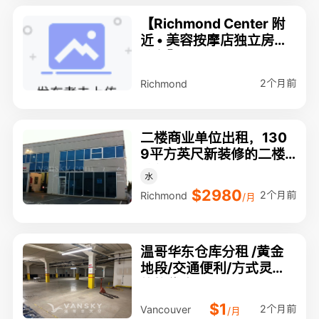
【Richmond Center 附
近 • 美容按摩店独立房间
分租】
2个月前
Richmond
二楼商业单位出租，130
9平方英尺新装修的二楼
单位
水
$2980
2个月前
Richmond
/月
温哥华东仓库分租 /黄金
地段/交通便利/方式灵活/
价格优惠
$1
2个月前
Vancouver
/月