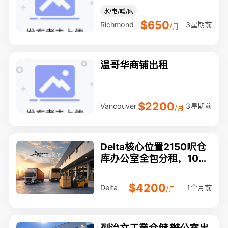
er
水/电/暖/网
$650
3星期前
Richmond
/月
温哥华商铺出租
$2200
3星期前
Vancouver
/月
Delta核心位置2150呎仓
库办公室全包分租，10月
灵活入驻
$4200
1个月前
Delta
/月
列治文工業仓储 辦公室出