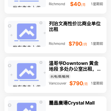
$40
1星期前
Richmond
/月
列治文高性价比商业单位
出租
$790
1星期前
Richmond
/月
温哥华Downtown 黄金
地段 多处办公室出租，满
足您不同需求
水/电/煤/暖/网
$790
1星期前
Vancouver
/月
麗晶廣場Crystal Mall