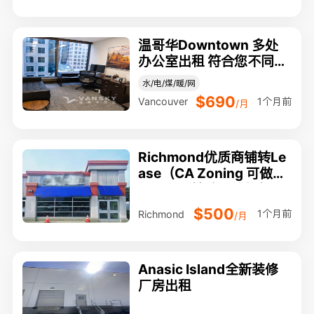
温哥华Downtown 多处
办公室出租 符合您不同需
求
水/电/煤/暖/网
$690
1个月前
Vancouver
/月
Richmond优质商铺转Le
ase（CA Zoning 可做车
行！，可挂牌，价格便
宜！）
$500
1个月前
Richmond
/月
Anasic Island全新装修
厂房出租