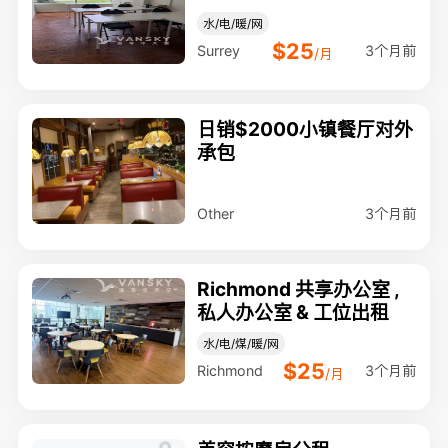
水/电/暖/网
$25
3个月前
Surrey
/月
日销$2000小镇餐厅对外
承包
3个月前
Other
Richmond 共享办公室 ,
私人办公室 & 工位出租
水/电/煤/暖/网
$25
3个月前
Richmond
/月