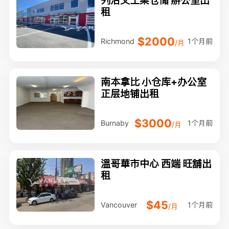
租
$2000
1个月前
Richmond
/月
南本拿比 小仓库+办公室
正层地铺出租
$3000
1个月前
Burnaby
/月
溫哥華市中心 西端 旺舖出
租
$45
1个月前
Vancouver
/月