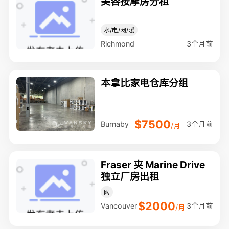
美容按摩房分租
水/电/网/暖
3个月前
Richmond
本拿比家电仓库分组
$7500
3个月前
Burnaby
/月
Fraser 夹 Marine Drive
独立厂房出租
网
$2000
3个月前
Vancouver
/月