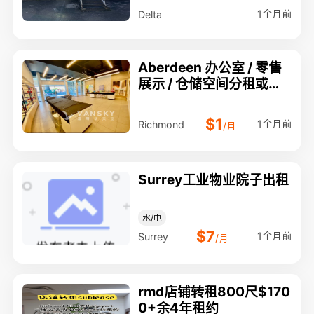
1个月前
Delta
Aberdeen 办公室 / 零售
展示 / 仓储空间分租或整
租
$1
1个月前
Richmond
/月
Surrey工业物业院子出租
水/电
$7
1个月前
Surrey
/月
rmd店铺转租800尺$170
0+余4年租约