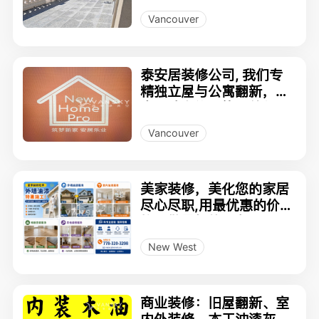
改造、地板更换、楼梯安
Vancouver
装、定制防土牆倒水泥
泰安居装修公司, 我们专
精独立屋与公寓翻新，自
家团队自施工绝不外包！
Vancouver
美家装修，美化您的家居
尽心尽职,用最优惠的价
格，做最好的服务。
New West
商业装修：旧屋翻新、室