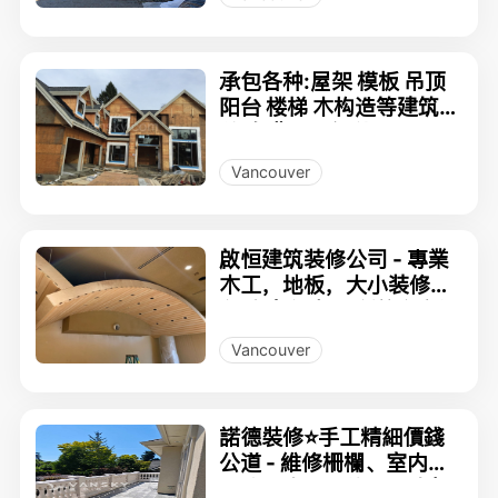
承包各种:屋架 模板 吊顶
阳台 楼梯 木构造等建筑相
关.免费现场评估!!
Vancouver
啟恒建筑装修公司 - 專業
木工，地板，大小装修工
程 豪宅 溫馨居所信心之選
Vancouver
諾德裝修⭐️手工精細價錢
公道 - 維修柵欄、室内外
油漆、木头更换、卫生间