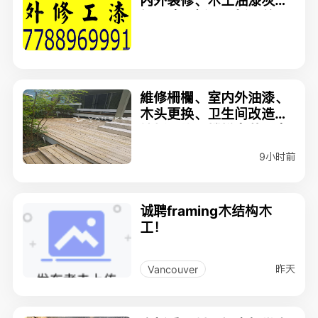
内外装修、木工油漆灰
板、建造新屋、新屋总
包、车库层架、阳光屋棚
維修柵欄、室内外油漆、
木头更换、卫生间改造、
地板更换、楼梯安装、定
制防土牆倒水泥
9小时前
诚聘framing木结构木
工！
昨天
Vancouver