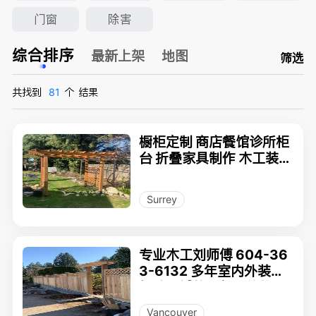
门窗
除害
综合排序
最新上架
地图
筛选
共找到
81
个
结果
橱柜定制 商店餐馆诊所柜
台 折叠家具制作 木工装修
工程师背景 二十年行业经
验 778-898-1653
Surrey
专业木工刘师傅 604-36
3-6132 多年室内外装修
经验，诚信质保，价格实
惠
Vancouver