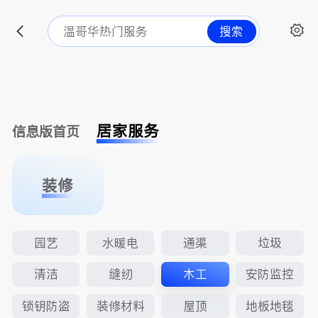
搜索
居家服务
信息版首页
装修
园艺
水暖电
通渠
垃圾
清洁
缝纫
木工
安防监控
锁钥防盗
装修材料
屋顶
地板地毯