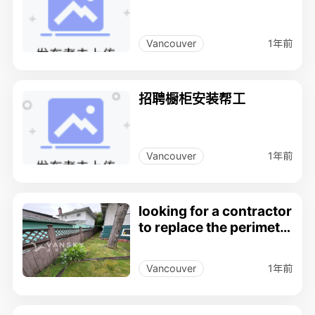
1年前
Vancouver
招聘橱柜安装帮工
1年前
Vancouver
looking for a contractor
to replace the perimete
r wood fences.
1年前
Vancouver