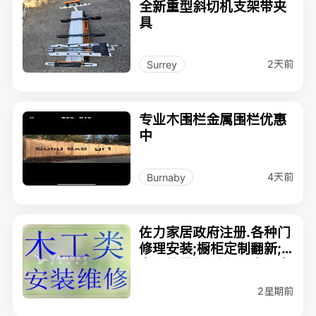
全新重型斜切机支架带夹
具
2天前
Surrey
专业木围栏金属围栏优惠
中
4天前
Burnaby
佐力家居政府注册.各种门
修理安装;橱柜定制翻新;
室内外楼梯,地板及家具安
装.
2星期前