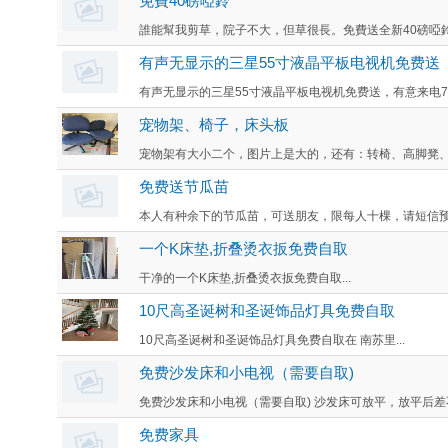
免費40磅啞鈴
誰能幫我剪草，院子不大，但草很長。免費送全新40磅啞鈴一
有声无显示的三星55寸液晶平板电视机免费送
有声无显示的三星55寸液晶平板电视机免费送，有意来电77886
宠物架、椅子，床头板
宠物架有大小二个，图片上是大的，还有：转椅、高脚凳、床
免费送节瓜苗
本人有种余下的节瓜苗，可送朋友，限每人十棵，请短信预订
一个K床垫,折叠烫衣扳免费自取
干净的一个K床垫,折叠烫衣扳免费自取...
10尺高圣诞树和圣诞饰品灯具免费自取
10尺高圣诞树和圣诞饰品灯具免费自取在 南苏里...
免费沙发床和小电视（需要自取)
免费沙发床和小电视（需要自取) 沙发床可放平，放平后差不多是do
免费家具