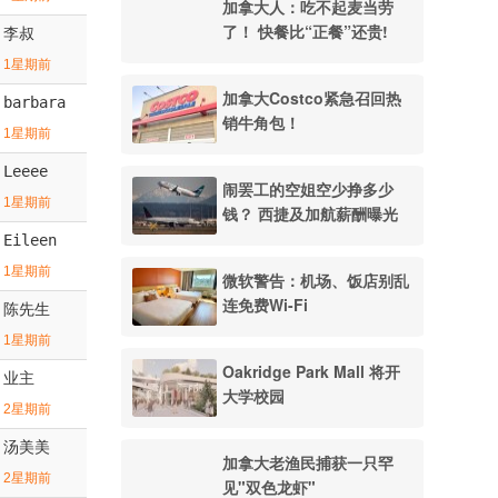
加拿大人：吃不起麦当劳
了！ 快餐比“正餐”还贵!
李叔
1星期前
加拿大Costco紧急召回热
barbara
销牛角包！
1星期前
Leeee
闹罢工的空姐空少挣多少
1星期前
钱？ 西捷及加航薪酬曝光
Eileen
1星期前
微软警告：机场、饭店别乱
连免费Wi-Fi
陈先生
1星期前
Oakridge Park Mall 将开
业主
大学校园
2星期前
汤美美
加拿大老渔民捕获一只罕
2星期前
见"双色龙虾"