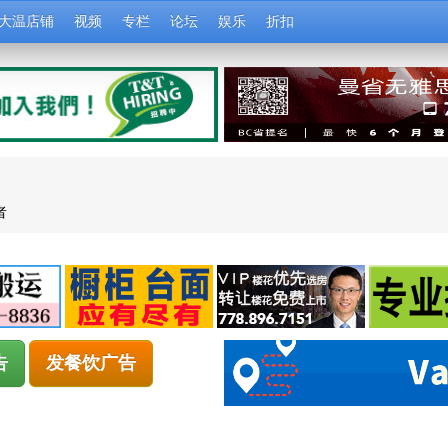
大温店铺
视频
专栏
论坛
娱乐
折扣
者
告
发餐饮广告