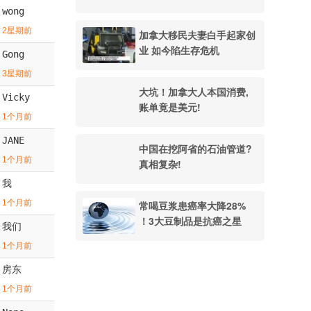
wong
2星期前
加拿大移民夫妻白手起家创
业 如今陷生存危机
Gong
3星期前
大坑！加拿大人本国消费,
Vicky
账单竟是美元!
1个月前
JANE
中国在挖阿省的石油管道?
1个月前
真相复杂!
我
1个月前
常喝豆浆患癌率大降28%
！3大豆制品是抗癌之星
我们
1个月前
房东
1个月前