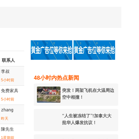
联系人
李叔
48小时内热点新闻
5小时前
突发！两架飞机在大温周边
免费家具
空中相撞！
5小时前
zhang
“人生被冻结了”!加拿大大
昨天
批华人爆发抗议！
陳先生
1星期前