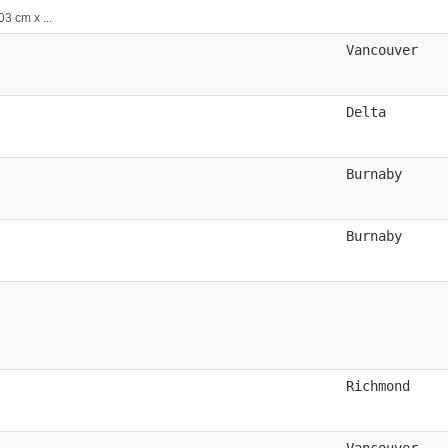
cm x ...
Vancouver
Delta
Burnaby
Burnaby
Richmond
Vancouver