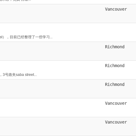
Vancouver
est），目前已经整理了一些学习...
Richmond
Richmond
夹saba street...
Richmond
Vancouver
Vancouver