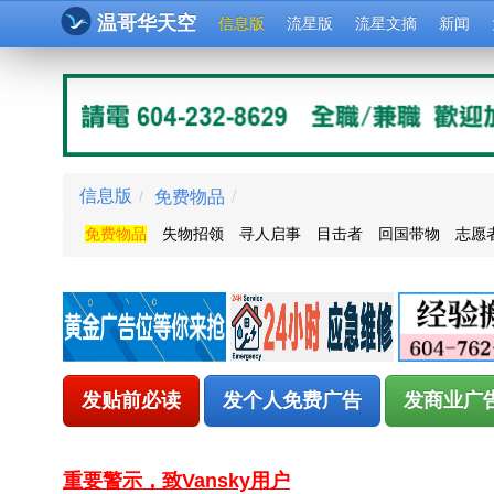
温哥华天空
信息版
流星版
流星文摘
新闻
免费物品
/
信息版
/
免费物品
失物招领
寻人启事
目击者
回国带物
志愿
发贴前必读
发个人免费广告
发商业广
重要警示，致Vansky用户