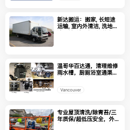
新达搬运：搬家, 长短途
运输, 室内外清洁, 洗地毯,
清雨槽, 清垃圾, 拆装家具,
房屋保养等 一条龙服务 7
78-985-5321
温哥华百达通，清理维修
雨水槽，厨厕浴室通渠，
碎骨机，水龙头，马桶，
各种疑难漏水
Vancouver
专业屋顶清洗/除青苔/三
年质保/超低压安全，外墙
与地面清洗，屋顶修补，