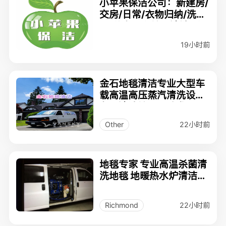
小苹果保洁公司：新建房/
交房/日常/衣物归纳/洗地
毯/公寓阳台地面清洗/垃
圾清运/油漆
19小时前
金石地毯清洁专业大型车
载高温高压蒸汽清洗设
备，清洁地毯、沙发、床
垫。7785138952
22小时前
Other
地毯专家 专业高温杀菌清
洗地毯 地暖热水炉清洁保
养
22小时前
Richmond