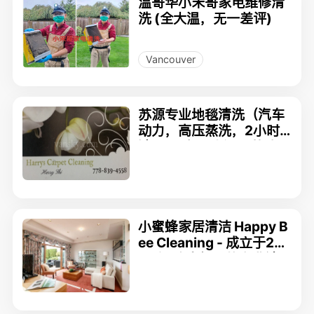
温哥华小宋哥家电维修清
洗 (全大温，无一差评)
Vancouver
苏源专业地毯清洗（汽车
动力，高压蒸洗，2小时
速干)服务于大温及菲沙河
谷地区
小蜜蜂家居清洁 Happy B
ee Cleaning - 成立于20
09年 政府组册的专业清
洁