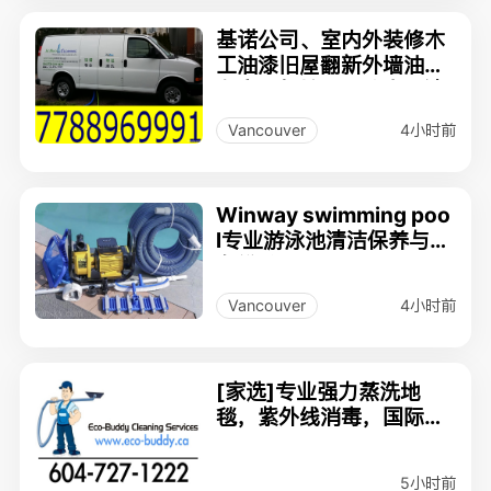
基诺公司、室内外装修木
工油漆旧屋翻新外墙油漆
车库层架地面油漆高压清
洗楼梯扶手台阶
4小时前
Vancouver
Winway swimming poo
l专业游泳池清洁保养与设
备维护
4小时前
Vancouver
[家选]专业强力蒸洗地
毯，紫外线消毒，国际认
证牌照，价格公道，服务
保质量！
5小时前