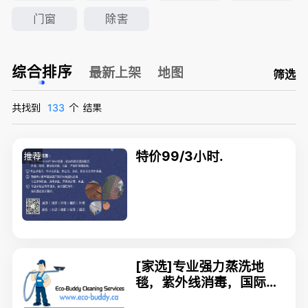
门窗
除害
综合排序
最新上架
地图
筛选
共找到
133
个
结果
特价99/3小时.
推荐
[家选]专业强力蒸洗地
毯，紫外线消毒，国际认
证牌照，价格公道，服务