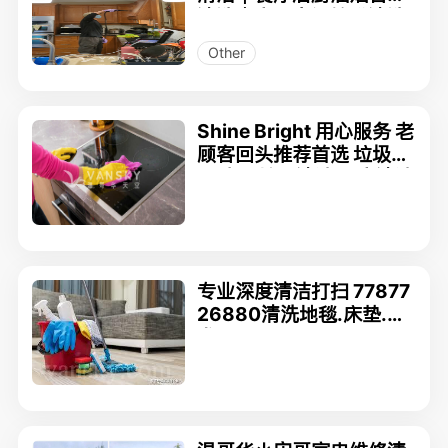
清洗｜家电空调管道清洗
｜专业搬家｜房屋维修刷
Other
漆
Shine Bright 用心服务 老
顾客回头推荐首选 垃圾清
理 高压地面清洁 居家清洁
商业清洁 请联系236-23
41224
专业深度清洁打扫 77877
26880清洗地毯.床垫.沙
发