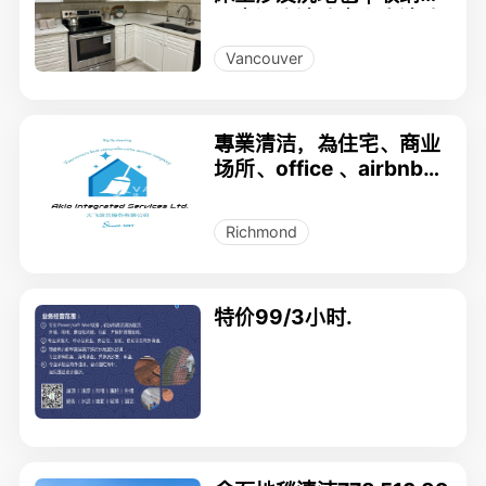
理｜深度清洁｜搬家清洁
｜airbnb清洁
Vancouver
專業清洁，為住宅、商业
场所、office 、airbnb及
搬出搬入家庭全屋做全面
清潔，價低質優，服務上
Richmond
乘，口碑極佳。
特价99/3小时.