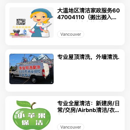
大温地区清洁家政服务60
47004110（搬出搬入獨
立屋公寓家庭旅館）
Vancouver
专业屋顶清洗，外墙清洗.
专业全屋清洁：新建房/日
常/交房/Airbnb清洁/衣物
归纳整理/洗地毯/玻璃/垃
圾清运/专业油漆
Vancouver