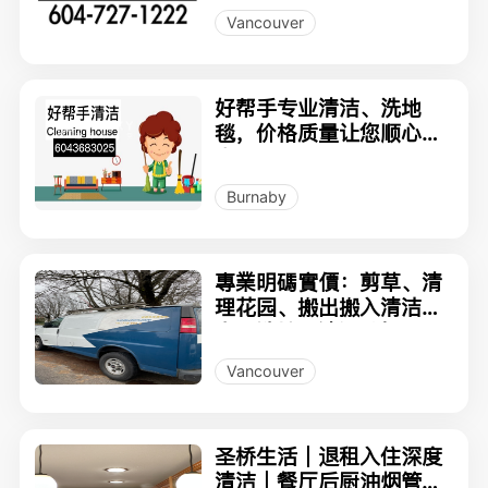
保质量！
Vancouver
好帮手专业清洁、洗地
毯，价格质量让您顺心满
意 ！
Burnaby
專業明碼實價：剪草、清
理花园、搬出搬入清洁、
高压洗地，清运垃圾 604
7040388 粵普
Vancouver
圣桥生活｜退租入住深度
清洁｜餐厅后厨油烟管道