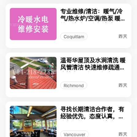
专业维修/清洁：暖气/冷
气/热水炉/空调/热泵 暖风
管道清洁及消毒 清洗屋顶
雨水槽
昨天
Coquitlam
温哥华屋顶及水涧清洗 暖
风管清洁 快速维修疏通厨
房堵塞/返水/漏水 家具回
收
昨天
Richmond
寻找长期清洁合作者，有
经验优先，态度认真，做
事仔细的Airbnb清洁工
昨天
Vancouver