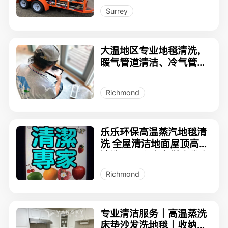
专业设备，保险齐全，五
Surrey
星好评，ShinyPowerWa
sh.ca
大温地区专业地毯清洗，
暖气管道清洁、冷气管
道、新风管道、热泵管
道、干衣机管道清洁 地毯
Richmond
清洁 洗地毯 室外外墙地面
高压清洗
乐乐环保高温蒸汽地毯清
洗 全屋清洁地面屋顶高压
清洗 小型搬家留学生优惠
旅游用车
Richmond
专业清洁服务｜高温蒸洗
床垫沙发洗地毯｜收纳整