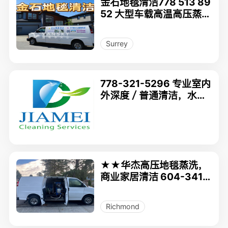
金石地毯清洁778 513 89
52 大型车载高温高压蒸汽
清洗设备，清洁杀菌各类
地毯、沙发、床垫。高压
Surrey
冲洗露台，户外围栏地面
778-321-5296 专业室内
外深度／普通清洁，水
槽，屋顶，各类疑维修兼
地毯清洗小型垃圾清理
★★华杰高压地毯蒸洗，
商业家居清洁 604-341-
1666★★★
Richmond