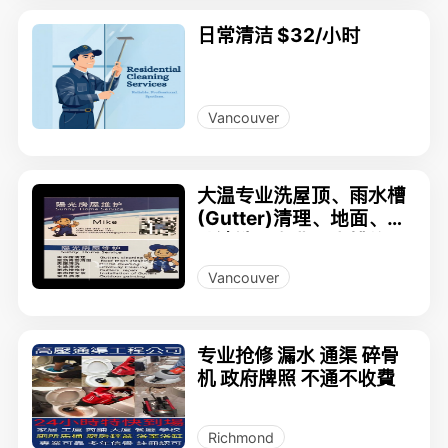
日常清洁 $32/小时
Vancouver
大温专业洗屋顶、雨水槽
(Gutter)清理、地面、外
墙清洗，专业雨水槽修
补、 雨水槽更换安装，雨
Vancouver
水槽挡叶网安装，室外精
细油漆，老牌口碑公司
专业抢修 漏水 通渠 碎骨
机 政府牌照 不通不收費
Richmond