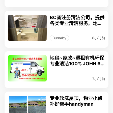
BC省注册清洁公司。提供
各类专业清洁服务，地毯
床垫沙发清洗等 236335
5961
6小时前
Burnaby
地毯~家政~退租有机环保
专业清洁100% JOHN 60
4-3650798
7小时前
专业软洗屋顶，物业小修
补好帮手handyman