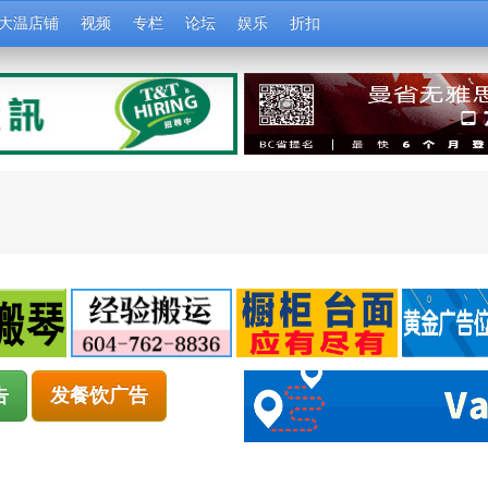
大温店铺
视频
专栏
论坛
娱乐
折扣
告
发餐饮广告