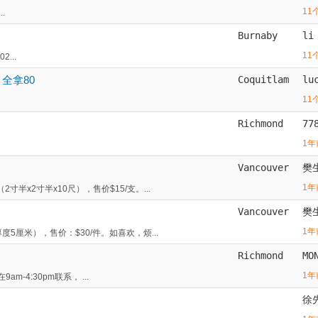
11
.
Burnaby
li
11
...
全拿80
Coquitlam
lu
11
Richmond
77
1年
Vancouver
樊
1年
半x2寸半x10尺），售价$15/支。...
Vancouver
樊
1年
度5厘米），售价：$30/件。如喜欢，烦...
Richmond
MO
1年
am-4:30pm联系， ...
徐