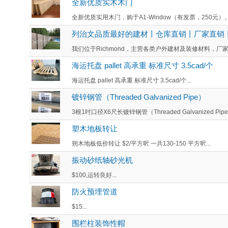
全新优质实木木门
全新优质实用木门，购于A1-Window（有发票，250元）。36
列治文品质最好的建材丨仓库直销丨厂家直销
我们位于Richmond，主营各类户外建材及装修材料，厂
海运托盘 pallet 高承重 标准尺寸 3.5cad/个
海运托盘 pallet 高承重 标准尺寸 3.5cad/个...
镀锌钢管（Threaded Galvanized Pipe）
3根1吋口径X6尺长镀锌钢管（Threaded Galvanized Pi
塑木地板转让
朔木地板低价转让 $2/平方呎 一共130-150 平方呎...
振动砂纸轴砂光机
$100,运转良好...
防火预埋管道
$15...
围栏柱装饰性帽