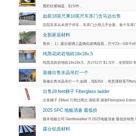
围栏柱紫铜盖，$15/件...
如新18英尺乘10英尺车库门含马达出售
后院车库从未用于停车，车库门少用几乎全新。每个车库门尺寸大约
全新家居材料
售价： 1）露台玻璃上盖钢化玻璃器皿，尺寸23—5/8寸x9尺1
纯黑花岗岩地砖18x18x.5
纯黑花岗岩地砖18x18x.5。共计52片 $1.5/片，全部$50
装修出售水晶吊灯一个
装修出售水晶吊灯一个,如新，现$350 ，有意请联系Tiffany604-
出售28 feet梯子 Fiberglass ladder
出售梯子 28feet 只用过两次 请联系 谢谢Fiberglass Extensio
2025 SPC 地板清倉 最低价
路丰地板公司 Gentlewalker !!! 2025地板清倉 最低价销售 !!
露台铝质材料