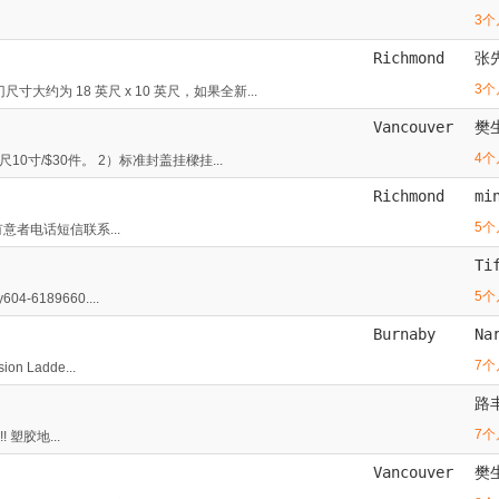
3个
Richmond
张
3个
为 18 英尺 x 10 英尺，如果全新...
Vancouver
樊
4个
0寸/$30件。 2）标准封盖挂樑挂...
Richmond
mi
5个
 有意者电话短信联系...
Ti
5个
6189660....
Burnaby
Na
7个
n Ladde...
路
7个
! 塑胶地...
Vancouver
樊