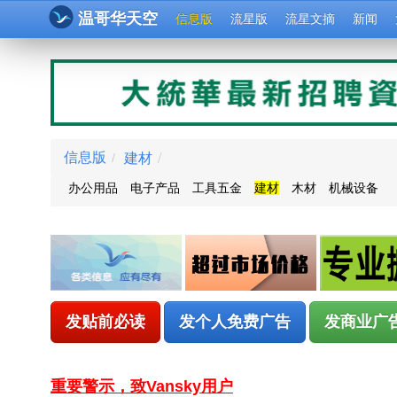
温哥华天空
信息版
流星版
流星文摘
新闻
建材
/
信息版
/
办公用品
电子产品
工具五金
建材
木材
机械设备
发贴前必读
发个人免费广告
发商业广
重要警示，致Vansky用户