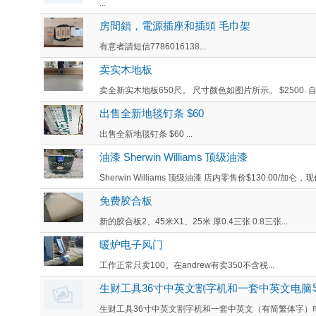
...
房間鎖，電源插座和插頭 毛巾架
有意者請短信7786016138...
卖实木地板
卖全新实木地板650尺。 尺寸颜色如图片所示。 $2500. 自取。
出售全新地毯钉条 $60
出售全新地毯钉条 $60 ...
油漆 Sherwin Williams 顶级油漆
Sherwin Williams 顶级油漆 店内零售价$130.00/加仑，现低
免费胶合板
新的胶合板2、45米X1、25米 厚0.4三张 0.8三张...
暖炉电子风门
工作正常只卖100。在andrew有卖350不含税...
生财工具36寸中英文割字机和一套中英文电脑
生财工具36寸中英文割字机和一套中英文（有简繁体字）电脑