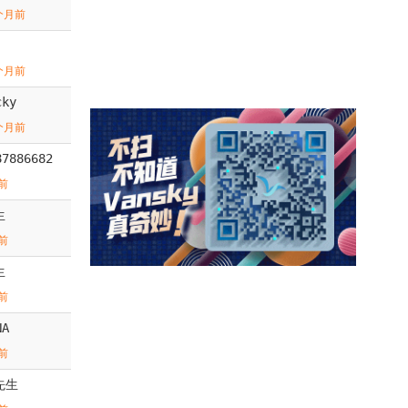
个月前
个月前
cky
个月前
87886682
前
生
前
生
前
NA
前
先生