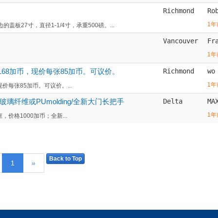
Richmond
Ro
1年
27寸，直径1-1/4寸，承重500磅。...
Vancouver
Fr
1年
价每张168加币，现价每张85加币。可议价。
Richmond
wo
1年
，现价每张85加币。可议价。...
璃纤维或PUmolding/全新大门长把手
Delta
MA
1年
门框，价格1000加币；全新...
Back to Top
1
»