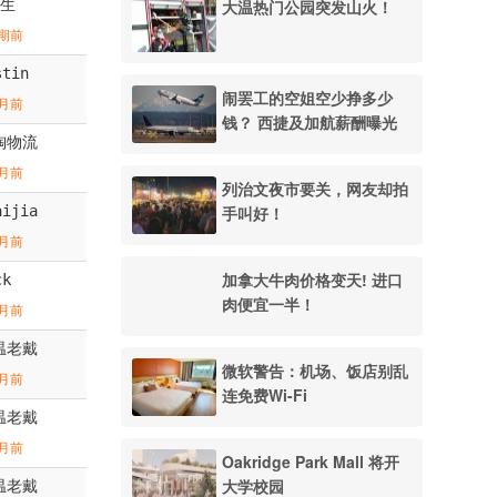
先生
大温热门公园突发山火！
期前
stin
闹罢工的空姐空少挣多少
月前
钱？ 西捷及加航薪酬曝光
淘物流
月前
列治文夜市要关，网友却拍
aijia
手叫好！
月前
加拿大牛肉价格变天! 进口
ck
肉便宜一半！
月前
温老戴
微软警告：机场、饭店别乱
月前
连免费Wi-Fi
温老戴
月前
Oakridge Park Mall 将开
大学校园
温老戴