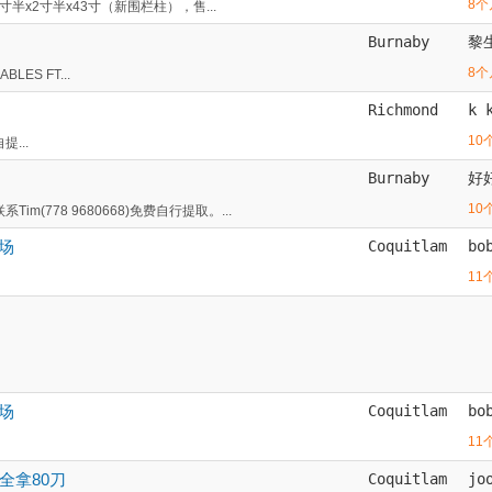
8个
寸半x2寸半x43寸（新围栏柱），售...
Burnaby
黎
8个
BLES FT...
Richmond
k 
10
...
Burnaby
好
10
778 9680668)免费自行提取。...
场
Coquitlam
bo
11
场
Coquitlam
bo
11
，全拿80刀
Coquitlam
jo