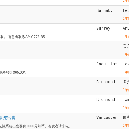
1年
Burnaby
Le
1年
Surrey
Am
1年
 有意者联系AMY 778-85...
卖
1年
Coquitlam
je
1年
价转让$65.00/...
Richmond
陶
1年
Richmond
ja
1年
导统出售
Vancouver
周
1年
系统出售要价1000元加币。有意者请来电。...