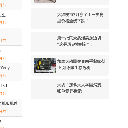
月前
大温楼市7月凉了！三类房
先生
型价格全线下跌！
月前
生
第一批民众挤爆美加边境！
月前
“这是历史性时刻”！
n
月前
加拿大移民夫妻白手起家创
业 如今陷生存危机
ffany
月前
大坑！加拿大人本国消费,
risi
账单竟是美元!
月前
丰地板地毯
月前
生