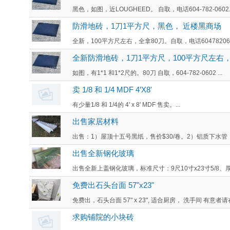
黑色，如图，近LOUGHEED。 自取，电话604-782-0602..
防滑地砖，1刀1平方尺，黑色， 近楼黑商场
全新，100平方尺左右，全拿80刀。自取，电话6047820602
全新防滑地砖，1刀1平方尺，100平方尺左右，
如图，有1*1 和1*2尺的。80刀 自取，604-782-0602 ...
卖 1/8 和 1/4 MDF 4’X8'
有少量1/8 和 1/4的 4' x 8' MDF 售卖。...
出售家居材料
出售：1）屋顶十五号黑纸，售价$30/卷。2）铝质下水管（2寸
出售全新钢化玻璃
出售全新上盖钢化玻璃，标准尺寸：9尺10寸x23寸5/8、厚
免费出石头台面 57"x23"
免费出，石头台面 57" x 23", 适合厨房， 洗手间 有意者请在9
求购铺院的小块砖