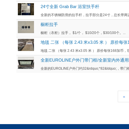
24寸全新 Grab Bar 浴室扶手杆
全新的不锈钢防滑的拉手杆，拉手部分是24寸，总长带两边的盖板
橱柜拉手
橱柜（衣柜）拉手， $1/个， $10/20个，$30/100个。...
地毯 二张 （每张 2.43 米x3.05 米 ） 原
地毯 二张 （每张 2.43 米x3.05 米 ） 原价每张168加币
全新EUROLINE户外门带门框/全新室内外通用玻
全新的EUROLINE户外门约32&rdquo;*82&ldquo;，带
«