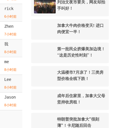
列治文夜市要关，网友却拍
手叫好！
rick
6小时前
加拿大牛肉价格变天! 进口
Zhen
肉便宜一半！
7小时前
我
第一批民众挤爆美加边境！
8小时前
“这是历史性时刻”！
me
8小时前
大温楼市7月凉了！三类房
型价格全线下跌！
Lee
8小时前
成年后住家里，加拿大父母
Jason
坚持收房租！
8小时前
特朗普突批加拿大"很刻
薄"！卡尼随后回击