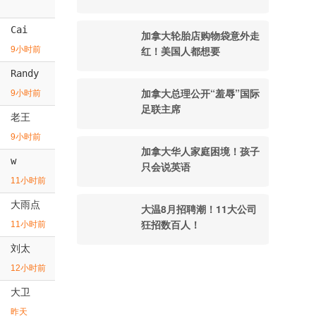
Cai
加拿大轮胎店购物袋意外走
红！美国人都想要
9小时前
Randy
加拿大总理公开“羞辱”国际
9小时前
足联主席
老王
9小时前
加拿大华人家庭困境！孩子
w
只会说英语
11小时前
大雨点
大温8月招聘潮！11大公司
狂招数百人！
11小时前
刘太
12小时前
大卫
昨天