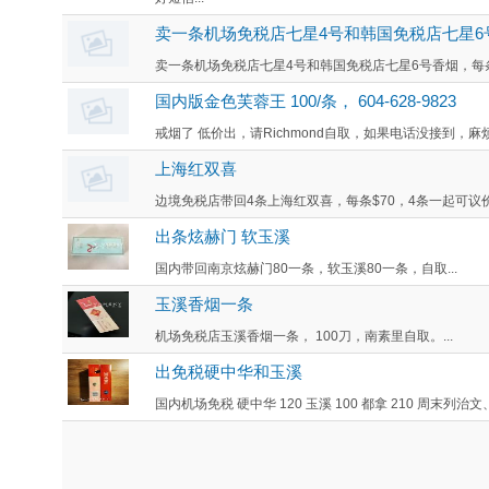
卖一条机场免税店七星4号和韩国免税店七星6号香
卖一条机场免税店七星4号和韩国免税店七星6号香烟，每条100
国内版金色芙蓉王 100/条， 604-628-9823
戒烟了 低价出，请Richmond自取，如果电话没接到，麻烦短信
上海红双喜
边境免税店带回4条上海红双喜，每条$70，4条一起可议价
出条炫赫门 软玉溪
国内带回南京炫赫门80一条，软玉溪80一条，自取...
玉溪香烟一条
机场免税店玉溪香烟一条， 100刀，南素里自取。...
出免税硬中华和玉溪
国内机场免税 硬中华 120 玉溪 100 都拿 210 周末列治文