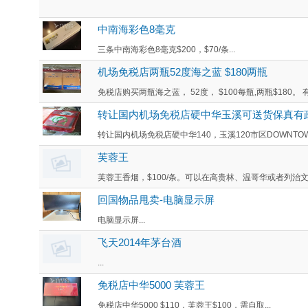
中南海彩色8毫克
三条中南海彩色8毫克$200，$70/条...
机场免税店两瓶52度海之蓝 $180两瓶
免税店购买两瓶海之蓝， 52度， $100每瓶,两瓶$180。 
转让国内机场免税店硬中华玉溪可送货保真有
转让国内机场免税店硬中华140，玉溪120市区DOWNTO
芙蓉王
芙蓉王香烟，$100/条。可以在高贵林、温哥华或者列治文交
回国物品甩卖-电脑显示屏
电脑显示屏...
飞天2014年茅台酒
...
免税店中华5000 芙蓉王
免税店中华5000 $110，芙蓉王$100，需自取...