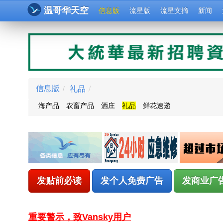
温哥华天空
信息版
流星版
流星文摘
新闻
礼品
/
信息版
/
海产品
农畜产品
酒庄
礼品
鲜花速递
发贴前必读
发个人免费广告
发商业广
重要警示，致Vansky用户