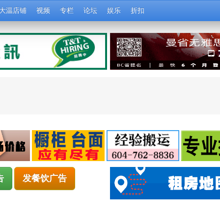
大温店铺
视频
专栏
论坛
娱乐
折扣
告
发餐饮广告