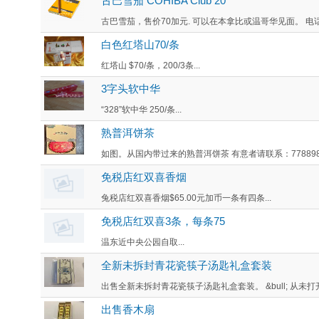
古巴雪茄 COHIBA Club 20
古巴雪茄，售价70加元. 可以在本拿比或温哥华见面。 电话或短信: 
白色红塔山70/条
红塔山 $70/条，200/3条...
3字头软中华
“328”软中华 250/条...
熟普洱饼茶
如图。从国内带过来的熟普洱饼茶 有意者请联系：7788983658 
免税店红双喜香烟
兔税店红双喜香烟$65.00元加币一条有四条...
免税店红双喜3条，每条75
温东近中央公园自取...
全新未拆封青花瓷筷子汤匙礼盒套装
出售全新未拆封青花瓷筷子汤匙礼盒套装。 &bull; 从未打开或
出售香木扇