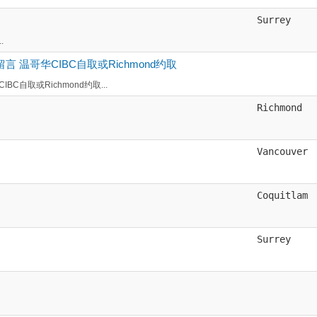
Surrey
.
言 温哥华CIBC自取或Richmond约取
C自取或Richmond约取...
Richmond
Vancouver
Coquitlam
Surrey