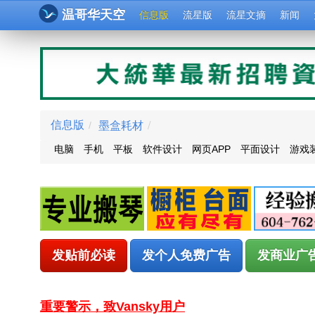
温哥华天空
信息版
流星版
流星文摘
新闻
墨盒耗材
/
信息版
/
电脑
手机
平板
软件设计
网页APP
平面设计
游戏
发贴前必读
发个人免费广告
发商业广
重要警示，致Vansky用户