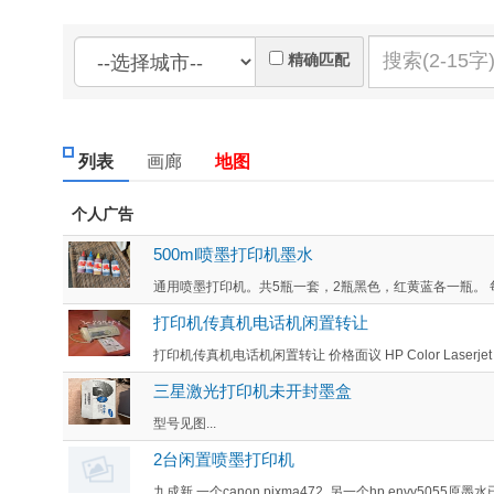
精确匹配
列表
画廊
地图
个人广告
500ml喷墨打印机墨水
通用喷墨打印机。共5瓶一套，2瓶黑色，红黄蓝各一瓶。 每瓶容量1
打印机传真机电话机闲置转让
打印机传真机电话机闲置转让 价格面议 HP Color Laserjet Pro 
三星激光打印机未开封墨盒
型号见图...
2台闲置喷墨打印机
九成新.一个canon pixma472, 另一个hp envy5055原墨