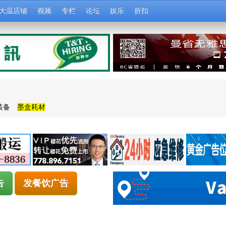
大温店铺
视频
专栏
论坛
娱乐
折扣
装备
墨盒耗材
告
发餐饮广告