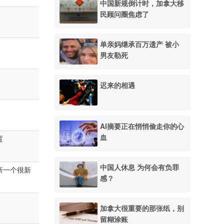
中国新规倒计时，加拿大移
民顾问圈焦虑了
单亲妈继承百万遗产 被小
男友勒死
迟来的相遇
AI摘要正在悄悄偷走你的心
血
置
中国人休息 为何会有负罪
新一个很新
感？
加拿大很重要的那张纸，别
留糊涂账