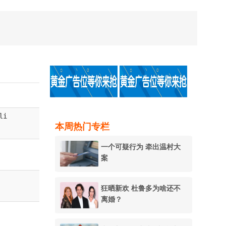
li
本周热门专栏
一个可疑行为 牵出温村大
案
狂晒新欢 杜鲁多为啥还不
离婚？