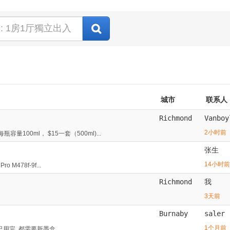
城市
联系人
Richmond
Vanboy
2小时前
00ml， $15一套（500ml)...
张生
14小时前
M478f-9f...
Richmond
我
3天前
Burnaby
saler
1个月前
水已用完.,都需要新墨盒...