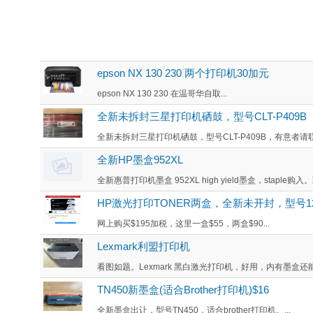
epson NX 130 230 两个打印机30加元
epson NX 130 230 在温哥华自取...
全新未拆封三星打印机硒鼓，型号CLT-P409B
全新未拆封三星打印机硒鼓，型号CLT-P409B，有意者请联系778
全新HP墨盒952XL
全新惠普打印机墨盒 952XL high yield墨盒，staple购
HP激光打印TONER两盒，全新未开封，型号12
网上购买$195加税，这里一盒$55，两盒$90...
Lexmark利盟打印机
看图如题。Lexmark 黑白激光打印机，好用，内有墨盒还
TN450新墨盒(适合Brother打印机)$16
全新墨盒出让，型号TN450，适合brother打印机。...