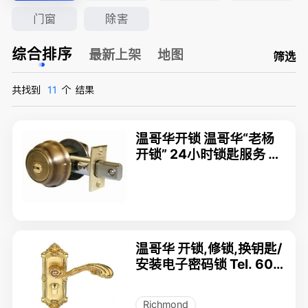
门窗
除害
综合排序
最新上架
地图
筛选
共找到
11
个
结果
温哥华开锁 温哥华“老杨
开锁” 24小时锁匙服务 6
04-614-5986
温哥华 开锁,修锁,换钥匙/
安装电子密码锁 Tel. 604
-728-5359
Richmond