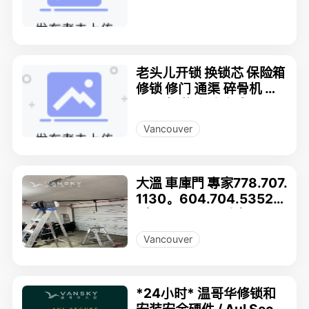
家居
老头儿开锁 换锁芯 保险箱
修锁 修门 通渠 碎骨机 水
电 暖气 热水炉 车库门
Vancouver
大溫 車庫門 專家778.707.
1130。604.704.5352
（7天24小时服务）
Vancouver
*24小时* 温哥华修锁和