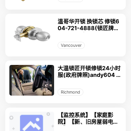
温哥华开锁 换锁芯 修锁6
04-721-4888(锁匠牌照
24小时服务)
Vancouver
大温锁匠开锁修锁24小时
服(政府牌照)andy604 7
04.5352。778.707.113
0.
Richmond
【监控系统】【家庭影
院】【新、旧房屋弱电布
线】--FILAN-TECH智能