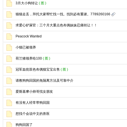
3月大小狗转让
( 图 )
猫猫走丢，拜托大家帮忙找一找。找到必有重谢。7789260166
求爱心铲屎官：三个月大重点色布偶妹妹忍痛转让！！
Peacock Wanted
小猫已被领养
荷兰猪领养给100
( 图 )
冠军血统双色布偶猫宝宝出售
( 图 )
请教狗狗回国的免隔离方法及可靠中介
爱斯基摩小帅哥找女朋友
有没有人经常带狗回国
想找个会说中文的兽医
狗狗回国了