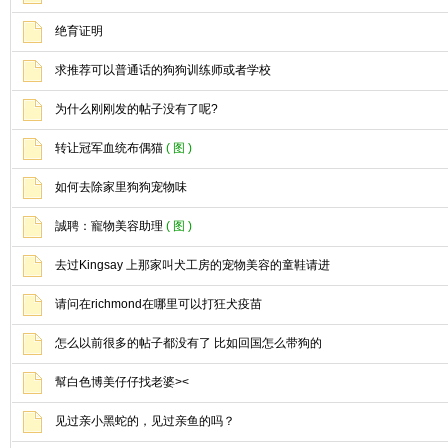
绝育证明
求推荐可以普通话的狗狗训练师或者学校
为什么刚刚发的帖子没有了呢?
转让冠军血统布偶猫
( 图 )
如何去除家里狗狗宠物味
誠聘：寵物美容助理
( 图 )
去过Kingsay 上那家叫犬工房的宠物美容的童鞋请进
请问在richmond在哪里可以打狂犬疫苗
怎么以前很多的帖子都没有了 比如回国怎么带狗的
幫白色博美仔仔找老婆><
见过亲小黑蛇的，见过亲鱼的吗？