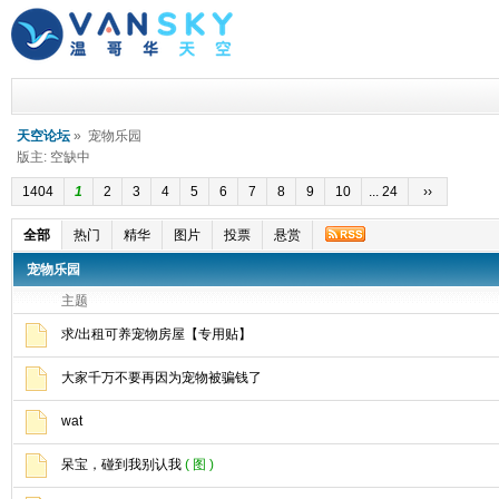
天空论坛
» 宠物乐园
版主: 空缺中
1404
1
2
3
4
5
6
7
8
9
10
... 24
››
全部
热门
精华
图片
投票
悬赏
宠物乐园
主题
求/出租可养宠物房屋【专用贴】
大家千万不要再因为宠物被骗钱了
wat
呆宝，碰到我别认我
( 图 )