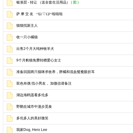
银渐层 - 转让 （送全套生活用品）
( 图 )
萨 摩 交 友 ~\(≧▽≦)/~啦啦啦
猫猫找新主人
收一只小橘猫
出售2个月大纯种牧羊犬
9个月豹猫免费转赠爱心女士
准备回国两只猫咪求收养，胖橘和混血鸳鸯眼折耳
双色布偶 找小男友， 加微信请备注
湖边海鸥遥看多伦多
野鹅在城市中漫步觅食
多伦多人的美好微笑
我家Dog, Hero Lee