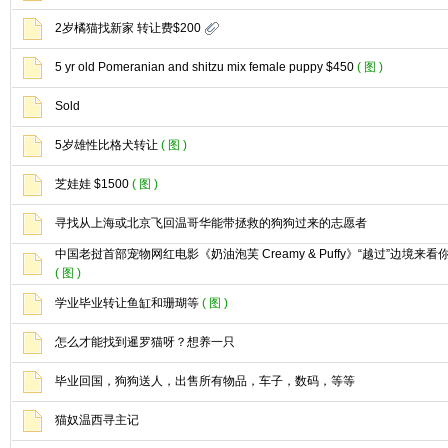
2岁橘猫找新家 转让费$200
5 yr old Pomeranian and shitzu mix female puppy $450
( 图 )
Sold
5岁雄性比格犬转让
( 图 )
芝娃娃 $1500
( 图 )
寻找从上海或北京飞回温哥华能带拯救的狗狗过来的志愿者
中国老挝首部宠物网红电影《奶油泡芙 Creamy & Puffy》“越过”边境来看
( 图 )
学业毕业转让鱼缸和珊瑚等
( 图 )
怎么才能找到暹罗猫呀？想养一只
毕业回国，狗狗送人，出售所有物品，车子，数码，等等
猫奴温西寻主记