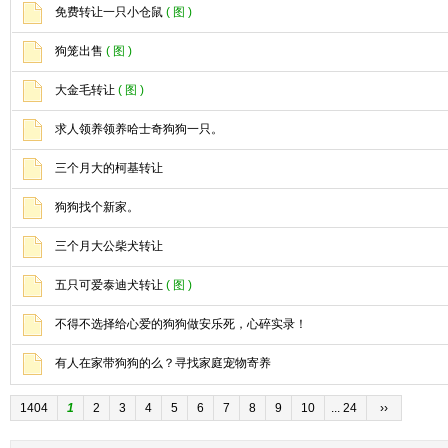
免费转让一只小仓鼠
( 图 )
狗笼出售
( 图 )
大金毛转让
( 图 )
求人领养领养哈士奇狗狗一只。
三个月大的柯基转让
狗狗找个新家。
三个月大公柴犬转让
五只可爱泰迪犬转让
( 图 )
不得不选择给心爱的狗狗做安乐死，心碎实录！
有人在家带狗狗的么？寻找家庭宠物寄养
1404
1
2
3
4
5
6
7
8
9
10
... 24
››