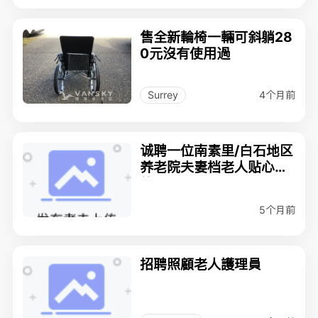
售全新輪椅一輛可斜躺28
0元沒有使用過
4个月前
Surrey
诚聘一位南素里/白石地区
养老院夫妻档老人贴心陪
伴员
5个月前
招聘照顧老人護理員