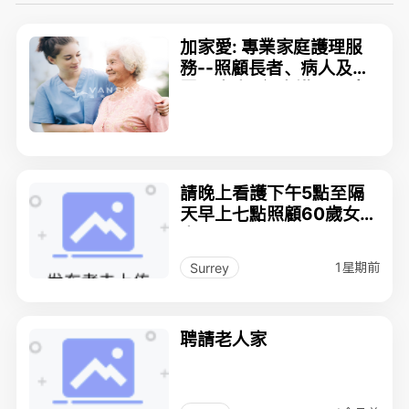
加家愛: 專業家庭護理服
務--照顧長者、病人及有
需要人士 (個人護理、陪
伴出行、就診、預備膳
食、或家居衛生等)
請晚上看護下午5點至隔
天早上七點照顧60歲女
人，
1星期前
Surrey
聘請老人家