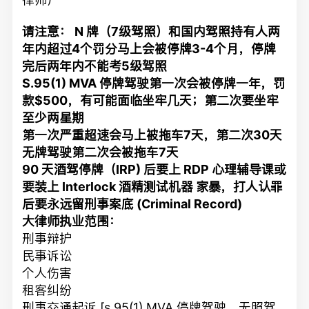
请注意： N 牌（7级驾照）和国内驾照持有人两
年内超过4个罚分马上会被停牌3-4个月，停牌
完后两年内不能考5级驾照
S.95(1) MVA 停牌驾驶第一次会被停牌一年，罚
款$500，有可能面临坐牢几天；第二次要坐牢
至少两星期
第一次严重超速会马上被拖车7天，第二次30天
无牌驾驶第二次会被拖车7天
90 天酒驾停牌（IRP) 后要上 RDP 心理辅导课或
要装上 Interlock 酒精测试机器 家暴，打人认罪
后要永远留刑事案底 (Criminal Record)
大律师执业范围：
刑事辩护
民事诉讼
个人伤害
租客纠纷
刑事交通起诉 [s.95(1) MVA 停牌驾驶，无照驾