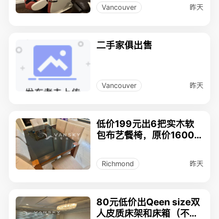
昨天
Vancouver
二手家俱出售
昨天
Vancouver
低价199元出6把实木软
包布艺餐椅，原价1600
元，买餐椅送餐桌，适合
公寓或联排屋使用。
昨天
Richmond
80元低价出Qeen size双
人皮质床架和床箱（不含