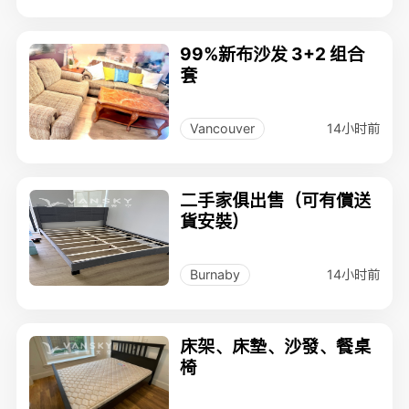
99%新布沙发 3+2 组合
套
14小时前
Vancouver
二手家俱出售（可有償送
貨安裝）
14小时前
Burnaby
床架、床墊、沙發、餐桌
椅