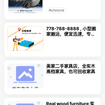
雙AI極致按摩椅 各款特價
按摩保健產品
Richmond
778-788-8888 , 小型搬
家搬运，便宜迅速，专门
搬运床垫，小件物品；卖
床垫床架餐桌椅子，配送
queen，double 双单人
床垫，床，床架，床箱；
书桌柜子，餐桌椅子搬运
美家二手家具店，全实木
安装搬家
高档家具，也可回收家具
Real wood furniture 实