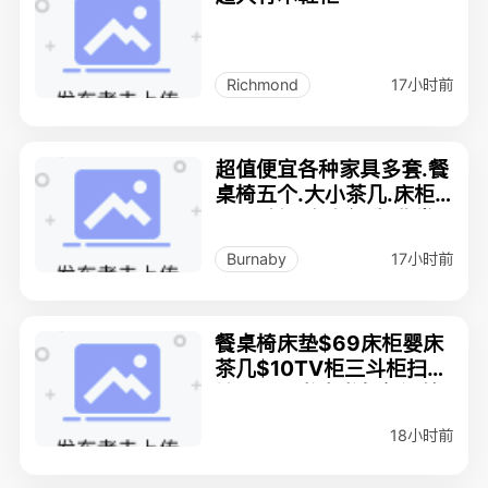
17小时前
Richmond
超值便宜各种家具多套.餐
桌椅五个.大小茶几.床柜.
三五斗柜.多套任选.非常
干净
17小时前
Burnaby
餐桌椅床垫$69床柜婴床
茶几$10TV柜三斗柜扫描
地毯厨具书桌书架保温箱
电壶音响全身镜灯
18小时前