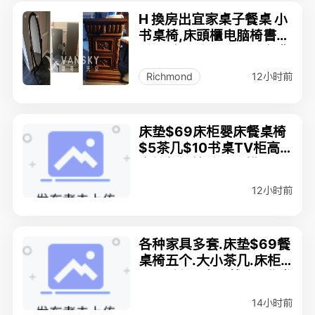
H 換房出宜家桌子餐桌 小
书桌椅,床頭櫃电脑椅書架
.大馬力吸塵器。近可免費
送貨
12小时前
Richmond
床垫$69床柜婴床餐桌椅
$5茶几$10书桌TV柜高
桌椅保温箱地毯扫描厨具
$1实木架全身镜站灯
12小时前
各种家具多套.床垫$69餐
桌椅五个.大小茶几.床柜.
三五斗柜.(拿钱就卖.)非常
干净.超值..
14小时前