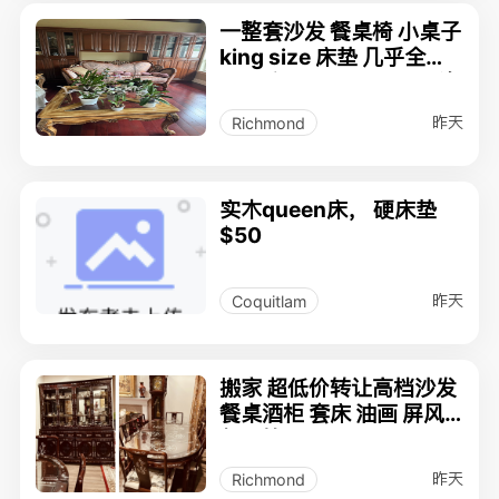
一整套沙发 餐桌椅 小桌子
king size 床垫 几乎全新
$1加市 2026-08-04 1次
浏览 ID: 3488987
昨天
Richmond
实木queen床， 硬床垫
$50
昨天
Coquitlam
搬家 超低价转让高档沙发
餐桌酒柜 套床 油画 屏风
餐具等
昨天
Richmond