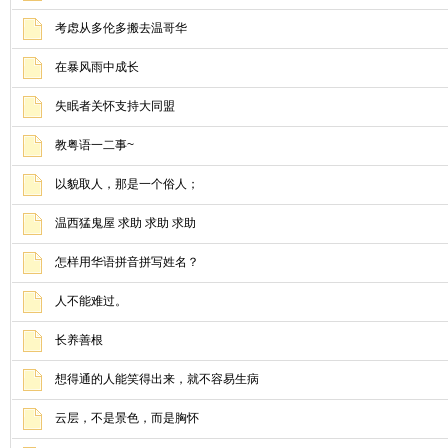
考虑从多伦多搬去温哥华
在暴风雨中成长
失眠者关怀支持大同盟
教粤语一二事~
以貌取人，那是一个俗人；
温西猛鬼屋 求助 求助 求助
怎样用华语拼音拼写姓名？
人不能难过。
长养善根
想得通的人能笑得出来，就不容易生病
云层，不是景色，而是胸怀