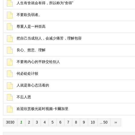
人生有舍就会有得，所以称为“舍得”
不要欺负弱者。
尊重人是一种崇高
把自己当成别人，会减少痛苦，理解包容
良心、慈悲、理解
不要将内心的平静交给别人
何必处处计较
人就是靠心态活着的
不忘人恩
欢迎欣赏极光延时视频-卡爾加里
3030
1
2
3
4
5
6
7
8
9
10
... 50
››