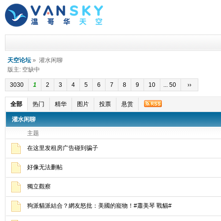
天空论坛
» 灌水闲聊
版主: 空缺中
3030
1
2
3
4
5
6
7
8
9
10
... 50
››
全部
热门
精华
图片
投票
悬赏
灌水闲聊
主题
在这里发租房广告碰到骗子
好像无法删帖
獨立觀察
狗派貓派結合？網友怒批：美國的寵物！#蕭美琴 戰貓#