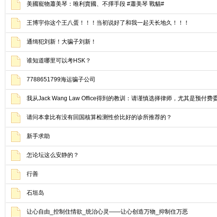
美國寵物蕭美琴：唯利賣國、不擇手段 #蕭美琴 戰貓#
王博宇你这个王八蛋！！！当初说好了和我一起天长地久！！！
通缉犯刘新！大骗子刘新！
谁知道哪里可以考HSK？
7788651799海运骗子公司
我从Jack Wang Law Office得到的教训：请谨慎选择律师，尤其是预付费
请问本拿比有没有回国核算检测性价比好的诊所推荐的？
新手求助
怎论坛这么安静的？
行善
石垣岛
让心自由_控制住情欲_统治心灵——让心创造万物_抑制住万恶