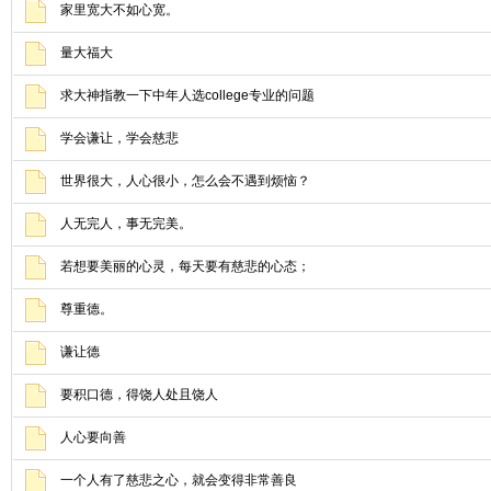
家里宽大不如心宽。
量大福大
求大神指教一下中年人选college专业的问题
学会谦让，学会慈悲
世界很大，人心很小，怎么会不遇到烦恼？
人无完人，事无完美。
若想要美丽的心灵，每天要有慈悲的心态；
尊重德。
谦让德
要积口德，得饶人处且饶人
人心要向善
一个人有了慈悲之心，就会变得非常善良