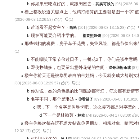
b
你如果想吃点好的，就跟闺蜜去
-
其实可以的
[
96
] (
2026-06-
a
楼上都没说道关键点上，他精打细算的主要就是图一个字“
(
2026-06-03 12:26:53
)
(
7
)
(
1
)
b
难道看不起女主？
-
哈哈
[
101
] (
2026-06-03 13:15:28
)
(
1
)
b
现在可能要介绍小学的。
-
都要照妖镜
[
90
] (
2026-06-03 14:0
a
那些钱扣的税费，房子车子花费，失业风险。都是节俭出来
(
1
)
b
不能嘲笑正常节俭过日子，一餐花2千，你们是谈生意吗
b
即使挣钱多，也要留出意外花销的空间
-
温哥华斩杀线
[
87
]
a
楼主你前天还是被华男表白的带娃妈，今天就变成大龄剩女
[
80
] (
2026-06-03 12:29:57
)
(
7
)
(
1
)
b
你别说，她的角色换的比间谍剧都奇幻，每次都有新情
b
名字不同，那个是琳达
-
你看错了
[
89
] (
2026-06-03 13:19:26
c
嗯，下一个名字是叫琳卡吧，这么凑巧都是琳字辈的
d
下一个是林徽茵
-
林稚
[
74
] (
2026-06-04 17:08:00
)
(
a
楼主你每次都在玩死盖发帖说你男朋友、相亲对象、暗恋对
12:32:17
)
(
2
)
(
1
)
b
可以用化名的
-