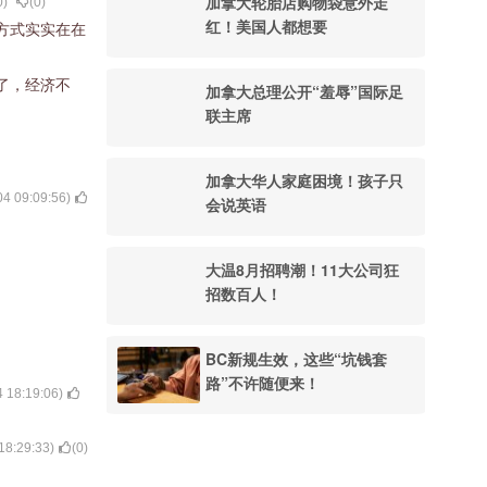
加拿大轮胎店购物袋意外走
0
)
(
0
)
红！美国人都想要
方式实实在在
了，经济不
加拿大总理公开“羞辱”国际足
联主席
加拿大华人家庭困境！孩子只
04 09:09:56
)
会说英语
大温8月招聘潮！11大公司狂
招数百人！
BC新规生效，这些“坑钱套
路”不许随便来！
 18:19:06
)
18:29:33
)
(
0
)