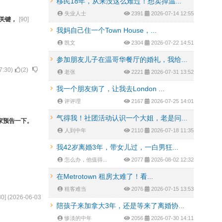
移民18年，从来没这么难过！想卖掉温...
失业人士
2391
2026-07-14 12:55
关键，
[
90
]
我妈自己住一个Town House，...
凯文
2304
2026-07-22 14:51
参加朋友儿子在温哥华餐厅的婚礼，我给...
7:30
)
(
2
)
老张
2221
2026-07-31 13:52
我一个朋友病了，让我去London ...
评评理
2167
2026-07-25 14:01
气得我！社团活动认识一个大姐，老是问...
家预告一下。
人到中年
2110
2026-07-18 11:35
我42岁离婚3年，带女儿过，一白男狂...
怎么办，他值得...
2077
2026-08-02 12:32
在Metrotown 租房太难了！看...
租客难当
2076
2026-07-15 13:53
80
] (
2026-06-03
陪孩子来加拿大3年，还是等来了离婚协...
惨淡的中年
2056
2026-07-30 14:11