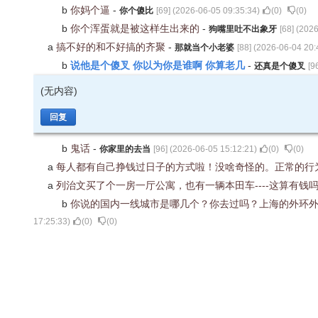
b
你妈个逼
-
你个傻比
[
69
] (
2026-06-05 09:35:34
)
(
0
)
(
0
)
b
你个浑蛋就是被这样生出来的
-
狗嘴里吐不出象牙
[
68
] (
2026
a
搞不好的和不好搞的齐聚
-
那就当个小老婆
[
88
] (
2026-06-04 20:
说他是个傻叉 你以为你是谁啊 你算老几
b
-
还真是个傻叉
[
9
(无内容)
回复
b
鬼话
-
你家里的去当
[
96
] (
2026-06-05 15:12:21
)
(
0
)
(
0
)
a
每人都有自己挣钱过日子的方式啦！没啥奇怪的。正常的行
a
列治文买了个一房一厅公寓，也有一辆本田车----这算有钱
b
你说的国内一线城市是哪几个？你去过吗？上海的外环外
17:25:33
)
(
0
)
(
0
)