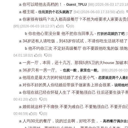
a
你可以晴他去高档的！
-
Guest_TPLU
[
98
] (
2026-06-03 17:23:1
a
楼主呢
-
往坑里扔个石头就跑了
[
94
] (
2026-06-03 17:33:50
)
(
0
)
a
你家很有钱吗？出入都高级餐厅？不然为啥要求人家要去贵
[
95
] (
2026-06-03 18:12:37
)
(
0
)
(
0
)
b
你在他心里没分量 他不把你当回事儿
-
打折的花就扔了吧
[
a
34岁还有人请吃饭，到43岁你试试，不请你吃生活就不错
b
他不约你三次 不定好高级餐厅 你不要跟他吃鬼的饭 填
04 01:18:02
)
(
0
)
(
0
)
a
一房一厅，本田，还十几万。那我5房5卫的大house 加
a
36岁只有一房一厅。
-
也就一般，家里也一般。
[
89
] (
2026-06-03
a
他现在是最大方的时候结婚了才会更小气
-
恋爱就是两个人最
a
对你不好的男人你结婚后带孩子做家务上班会很累
-
说明他对
a
你现在就已经在怀疑人生了 不要勉强自己 往后还要生孩子
00:41:20
)
(
0
)
(
0
)
a
婚前就这样子不痛快 不要为难自己 不要勉强自己 不要开自
00:46:59
)
(
0
)
(
0
)
a
人均30元的餐厅，说的过去啊，好吃不贵，
-
高档餐厅偶尔去