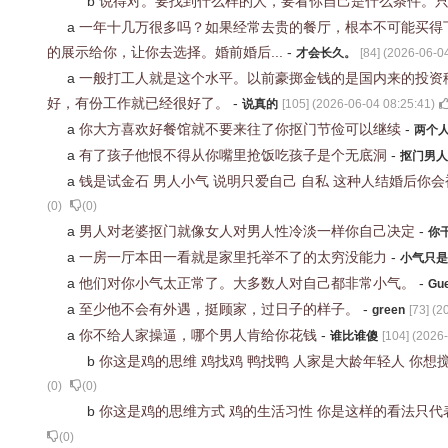
b
说得对。要找到什么样的人，要看你自己是什么条件。
a
一年十几万很多吗？如果经常去贵的餐厅，根本不可能买得
的展示给你，让你去选择。婚前婚后...
-
才会长久。
[
84
] (
2026-06-04
a
一般打工人就是这个水平。以前豪掷金钱的是国内来的投资
好，有份工作就已经很好了。
-
说真的
[
105
] (
2026-06-04 08:25:41
)
a
你大方喜欢好餐馆就不要来往了你抠门节俭可以继续
-
两个
a
有了孩子他恨不得从你嘴里抢饭吃孩子是个无底洞
-
抠门男人
a
钱是试金石 男人小气 说明只爱自己 自私 这种人结婚后你
(
0
)
(
0
)
a
男人对老婆抠门就像女人对男人性冷淡一样你自己决定
-
你
a
一房一厅本田一看就是家里托举不了的太穷没能力
-
小气只是
a
他们对你小气太正常了。大多数人对自己都非常小气。
-
Gu
a
至少他不会有外遇，挺顾家，过日子的样子。
-
green
[
73
] (
2
a
你不给人家操逼，哪个男人肯给你花钱
-
谁比谁傻
[
104
] (
2026-
b
你这是鸡的思维 鸡找鸡 鸭找鸭 人家是大龄年轻人 你
(
0
)
(
0
)
b
你这是鸡的思维方式 鸡的生活习性 你是这样的看法只代
(
0
)