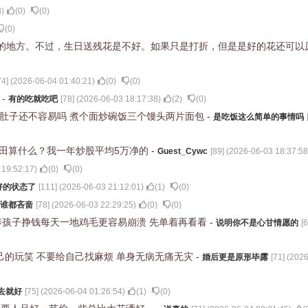
8
)
(
0
)
(
0
)
(
0
)
的地方。不过，生日送残花是不好。如果只是打折，但是是好的花还可以
74
] (
2026-06-04 01:40:21
)
(
0
)
(
0
)
了
-
有的吃就吃吧
[
78
] (
2026-06-03 18:17:38
)
(
2
)
(
0
)
饱肚子还不容易吗 煮个面炒碗饭三个馒头两片面包
-
是吃饭这么简单的事情吗
破本田算什么？我一年炒股平均5万净的
-
Guest_Cywc
[
89
] (
2026-06-03 18:37:58
 19:52:17
)
(
0
)
(
0
)
好的状态了
[
111
] (
2026-06-03 21:12:01
)
(
1
)
(
0
)
谁都吝啬
[
78
] (
2026-06-03 22:29:25
)
(
0
)
(
0
)
养孩子挣钱每天一地鸡毛更容易崩溃 先单着再看看
-
说明你不是心甘情愿的
[
6
己的玩笑 不要给自己找麻烦 单身无病无痛无灾
-
婚后更是原形毕露
[
71
] (
2026
去就好
[
75
] (
2026-06-04 01:26:54
)
(
1
)
(
0
)