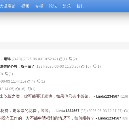
大温店铺
视频
专栏
论坛
娱乐
折扣
吗
-
琳琳
[
2478
] (
2026-06-03 10:52:47
)
(
1
)
(
2
)
道你的心思，就不谈了
[
123
] (
2026-06-03 11:30:36
)
(
16
)
(
1
)
9
)
(
1
)
-06-03 11:44:15
)
(
4
)
(
1
)
13:14:05
)
(
16
)
(
1
)
外出吃饭之类，你可能要迁就他，如果他只去小饭馆。
-
Linda1234567
[
116
] 
的花费，走亲戚的花费，等等。
-
Linda1234567
[
93
] (
2026-06-03 12:21:27
)
(
响没有工作的一方不能申请福利的情况下，如何维持？
-
Linda1234567
[
89
]