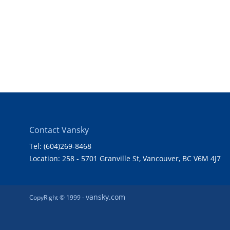
Contact Vansky
Tel: (604)269-8468
Location: 258 - 5701 Granville St, Vancouver, BC V6M 4J7
vansky.com
CopyRight © 1999 -