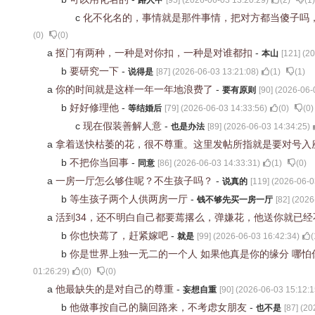
路人甲
[
95
] (
2026-06-03 13:20:29
)
(
2
)
(
1
)
c
化不化名的，事情就是那件事情，把对方都当傻子吗
(
0
)
(
0
)
a
抠门有两种，一种是对你扣，一种是对谁都扣
-
本山
[
121
] (
20
b
要研究一下
-
说得是
[
87
] (
2026-06-03 13:21:08
)
(
1
)
(
1
)
a
你的时间就是这样一年一年地浪费了
-
要有原则
[
90
] (
2026-06-
b
好好修理他
-
等结婚后
[
79
] (
2026-06-03 14:33:56
)
(
0
)
(
0
)
c
现在假装善解人意
-
也是办法
[
89
] (
2026-06-03 14:34:25
)
a
拿着送快枯萎的花，很不尊重。这里发帖所指就是要对号入
b
不把你当回事
-
同意
[
86
] (
2026-06-03 14:33:31
)
(
1
)
(
0
)
a
一房一厅怎么够住呢？不生孩子吗？
-
说真的
[
119
] (
2026-06-0
b
等生孩子两个人供两房一厅
-
钱不够先买一房一厅
[
82
] (
2026
a
活到34，还不明白自己都要蔫撂么，弹嫌花，他送你就已
b
你也快蔫了，赶紧嫁吧
-
就是
[
99
] (
2026-06-03 16:42:34
)
(
b
你是世界上独一无二的一个人 如果他真是你的缘分 哪怕
01:26:29
)
(
0
)
(
0
)
a
他最缺失的是对自己的尊重
-
妄想自重
[
90
] (
2026-06-03 15:12:1
b
他做事按自己的脑回路来，不考虑女朋友
-
也不是
[
87
] (
20