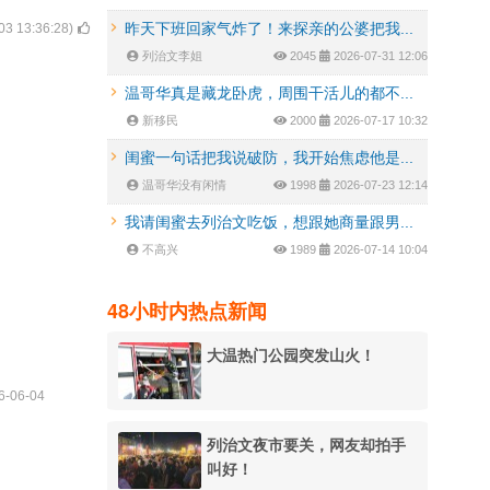
昨天下班回家气炸了！来探亲的公婆把我...
03 13:36:28
)
列治文李姐
2045
2026-07-31 12:06
温哥华真是藏龙卧虎，周围干活儿的都不...
新移民
2000
2026-07-17 10:32
闺蜜一句话把我说破防，我开始焦虑他是...
温哥华没有闲情
1998
2026-07-23 12:14
我请闺蜜去列治文吃饭，想跟她商量跟男...
不高兴
1989
2026-07-14 10:04
48小时内热点新闻
大温热门公园突发山火！
6-06-04
列治文夜市要关，网友却拍手
叫好！