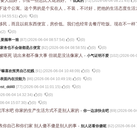
只要人品好，节俭一些总比大花洒好。
-
说真的
[
71
] (
2026-06-04 08:21:45
)
(
下这个公寓。这个男的是个实在人，不装，不讨好，把他的生活态度生活
 04:55:51
)
(
4
)
(
0
)
移民，而且以前东西便宜，房价低。我们也经常去餐厅吃饭。现在不一样
(
2
)
(
0
)
人要频率一致
[
87
] (
2026-06-04 08:57:54
)
(
0
)
(
0
)
家务也不会做都是占便宜
[
82
] (
2026-06-04 08:58:55
)
(
0
)
(
0
)
会被呕死 说出来都不像大事 但就是没法像家人
-
小气证明不爱
[
102
] (
2026-06-
干嘛喜欢抠男自己犯贱
[
91
] (
2026-06-04 10:48:09
)
(
0
)
(
0
)
表面内在没能力
[
86
] (
2026-06-04 10:49:19
)
(
0
)
(
0
)
est_dd40
[
77
] (
2026-06-04 11:01:15
)
(
0
)
(
0
)
026-06-04 14:32:34
)
(
0
)
(
0
)
06-04 15:07:30
)
(
0
)
(
0
)
想搅浑水吧 你家的生产生活方式不是别人家的
-
你一边凉快去吧
[
69
] (
2026-06-04
表你自己和你们家 别人傻不傻是别人的事
-
别人还看你傻呢
[
62
] (
2026-06-04 