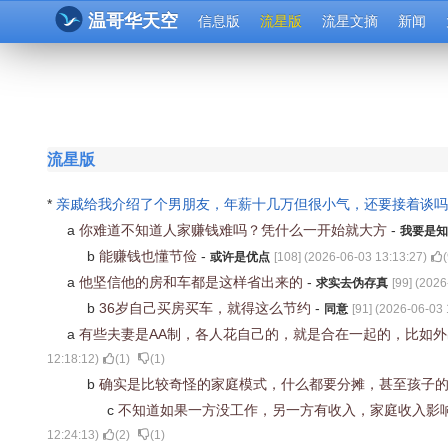
温哥华天空
信息版
流星版
流星文摘
新闻
流星版
*
亲戚给我介绍了个男朋友，年薪十几万但很小气，还要接着谈
a
你难道不知道人家赚钱难吗？凭什么一开始就大方
-
我要是知
b
能赚钱也懂节俭
-
或许是优点
[
108
] (
2026-06-03 13:13:27
)
(
a
他坚信他的房和车都是这样省出来的
-
求实去伪存真
[
99
] (
2026
b
36岁自己买房买车，就得这么节约
-
同意
[
91
] (
2026-06-03 
a
有些夫妻是AA制，各人花自己的，就是合在一起的，比如
12:18:12
)
(
1
)
(
1
)
b
确实是比较奇怪的家庭模式，什么都要分摊，甚至孩子
c
不知道如果一方没工作，另一方有收入，家庭收入影
12:24:13
)
(
2
)
(
1
)