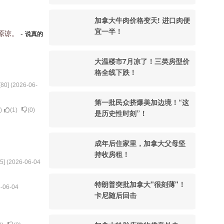
加拿大牛肉价格变天! 进口肉便
宜一半！
原谅。
-
说真的
大温楼市7月凉了！三类房型价
格全线下跌！
[
80
] (
2026-06-
第一批民众挤爆美加边境！“这
)
(
1
)
(
0
)
是历史性时刻”！
成年后住家里，加拿大父母坚
持收房租！
5
] (
2026-06-04
特朗普突批加拿大"很刻薄"！
-06-04
卡尼随后回击