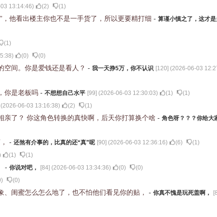
03 13:14:46
)
(
2
)
(
1
)
值”，他看出楼主你也不是一手货了，所以更要精打细
-
算谨小慎之了，这才是
(
1
)
5:38
)
(
0
)
(
0
)
的空间。你是爱钱还是看人？
-
我一天挣5万，你不认识
[
120
] (
2026-06-03 12:2
，你是老板吗
-
不想想自己水平
[
99
] (
2026-06-03 12:30:03
)
(
1
)
(
1
)
 (
2026-06-03 13:16:38
)
(
2
)
(
1
)
相亲了？ 你这角色转换的真快啊，后天你打算换个啥
-
角色呀？？？你给大
节，
-
还煞有介事的，比真的还“真”呢
[
90
] (
2026-06-03 12:36:16
)
(
6
)
(
1
)
)
(
1
)
(
1
)
，
-
你说对吧，
[
84
] (
2026-06-03 13:34:36
)
(
0
)
(
0
)
0
)
(
0
)
象、闺蜜怎么怎么地了，也不怕他们看见你的贴，
-
你真不愧是玩死盖啊，
[