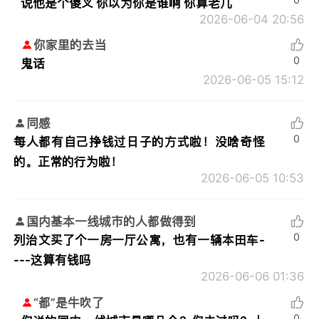
说他是个傻叉 你以为你是谁啊 你算老几
2026-06-04 20:56
你家里的去当
0
鬼话
2026-06-05 15:12
同感
0
每人都有自己挣钱过日子的方式啦！没啥奇怪
的。正常的行为啦！
2026-06-05 10:53
国内基本一线城市的人都做得到
0
列治文买了个一房一厅公寓，也有一辆本田车-
---这算有钱吗
2026-06-06 01:36
“都”是牛吹了
0