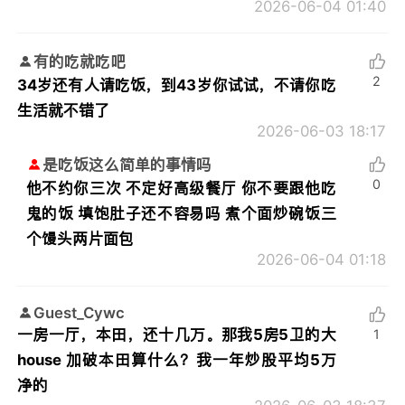
2026-06-04 01:40
有的吃就吃吧
2
34岁还有人请吃饭，到43岁你试试，不请你吃
生活就不错了
2026-06-03 18:17
是吃饭这么简单的事情吗
0
他不约你三次 不定好高级餐厅 你不要跟他吃
鬼的饭 填饱肚子还不容易吗 煮个面炒碗饭三
个馒头两片面包
2026-06-04 01:18
Guest_Cywc
一房一厅，本田，还十几万。那我5房5卫的大
1
house 加破本田算什么？我一年炒股平均5万
净的