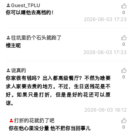
Guest_TPLU
你可以晴他去高档的！
0
2026-06-03 17:23
往坑里扔个石头就跑了
0
楼主呢
2026-06-03 17:33
说真的
0
你家很有钱吗？出入都高级餐厅？不然为啥要
求人家要去贵的地方。不过，生日送残花是不
好。如果只是打折，但是是好的花还可以原
谅。
2026-06-03 18:12
打折的花就扔了吧
0
你在他心里没分量 他不把你当回事儿