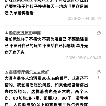
还要生孩子养孩子挣钱每天一地鸡毛更容易崩
溃 先单着再看看
2026-06-04 00:41
婚后更是原形毕露
0
婚前就这样子不痛快 不要为难自己 不要勉强自
己 不要开自己的玩笑 不要给自己找麻烦 单身无
病无痛无灾
2026-06-04 00:46
高档餐厅偶尔去去就好
1
大温有很多人均消费30左右的餐厅，味道还不
错的。我觉得吃吃没问题。如果他经常请你出
去吃饭的话，这样消费也是正常的。两个人
吃，60加税加小费，都要70，80了，没亏待
你。人均消费50以上的高档餐厅偶尔去去就