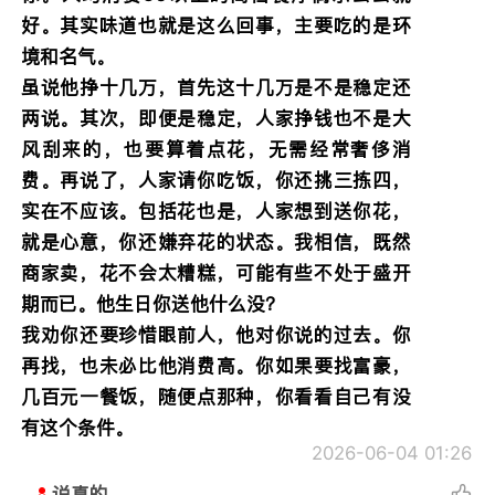
好。其实味道也就是这么回事，主要吃的是环
境和名气。
虽说他挣十几万，首先这十几万是不是稳定还
两说。其次，即便是稳定，人家挣钱也不是大
风刮来的，也要算着点花，无需经常奢侈消
费。再说了，人家请你吃饭，你还挑三拣四，
实在不应该。包括花也是，人家想到送你花，
就是心意，你还嫌弃花的状态。我相信，既然
商家卖，花不会太糟糕，可能有些不处于盛开
期而已。他生日你送他什么没？
我劝你还要珍惜眼前人，他对你说的过去。你
再找，也未必比他消费高。你如果要找富豪，
几百元一餐饭，随便点那种，你看看自己有没
有这个条件。
2026-06-04 01:26
说真的