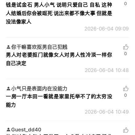
0
钱是试金石 男人小气 说明只爱自己 自私 这种
人结婚后你会被呕死 说出来都不像大事 但就是
没法像家人
2026-06-04 09:09
你干嘛喜欢抠男自己犯贱
0
男人对老婆抠门就像女人对男人性冷淡一样你
自己决定
2026-06-04 10:48
小气只是表面内在没能力
0
一房一厅本田一看就是家里托举不了的太穷没
能力
2026-06-04 10:49
Guest_dd40