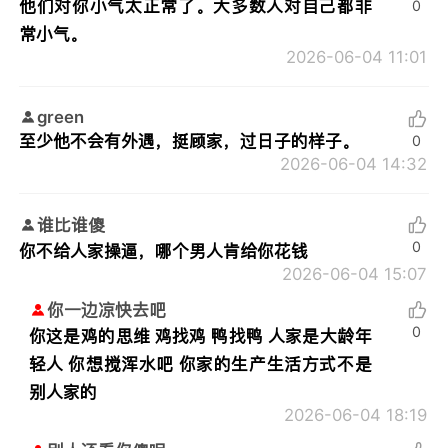
他们对你小气太正常了。大多数人对自己都非
0
常小气。
2026-06-04 11:01
green
至少他不会有外遇，挺顾家，过日子的样子。
0
2026-06-04 14:32
谁比谁傻
0
你不给人家操逼，哪个男人肯给你花钱
2026-06-04 15:07
你一边凉快去吧
0
你这是鸡的思维 鸡找鸡 鸭找鸭 人家是大龄年
轻人 你想搅浑水吧 你家的生产生活方式不是
别人家的
2026-06-04 18:19