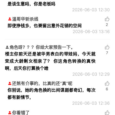
是谈生意吗，你是老板吗
2026-06-03 12:30
温哥华斩杀线
2
即使挣钱多，也要留出意外花销的空间
2026-06-03 13:16
角色呀？？？你给大家预告一下。
7
楼主你前天还是被华男表白的带娃妈，今天就
变成大龄剩女相亲了？ 你这角色转换的真快
啊，后天你打算换个啥
2026-06-03 12:29
还煞有介事的，比真的还“真”呢
6
你别说，她的角色换的比间谍剧都奇幻，每次
都有新情节，
2026-06-03 12:36
你看错了