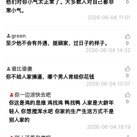
他们对你小气太正常了。大多数人对自己都非
0
常小气。
2026-06-04 11:01
green
至少他不会有外遇，挺顾家，过日子的样子。
0
2026-06-04 14:32
谁比谁傻
0
你不给人家操逼，哪个男人肯给你花钱
2026-06-04 15:07
你一边凉快去吧
0
你这是鸡的思维 鸡找鸡 鸭找鸭 人家是大龄年
轻人 你想搅浑水吧 你家的生产生活方式不是
别人家的
2026-06-04 18:19