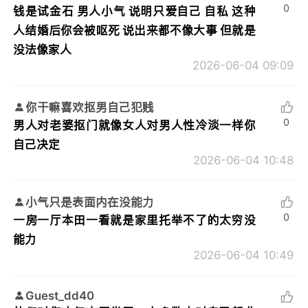
0
钱是试金石 男人小气 说明只爱自己 自私 这种
人结婚后你会被呕死 说出来都不像大事 但就是
没法像家人
2026-06-04 09:09
你干嘛喜欢抠男自己犯贱
0
男人对老婆抠门就像女人对男人性冷淡一样你
自己决定
2026-06-04 10:48
小气只是表面内在没能力
0
一房一厅本田一看就是家里托举不了的太穷没
能力
2026-06-04 10:49
Guest_dd40