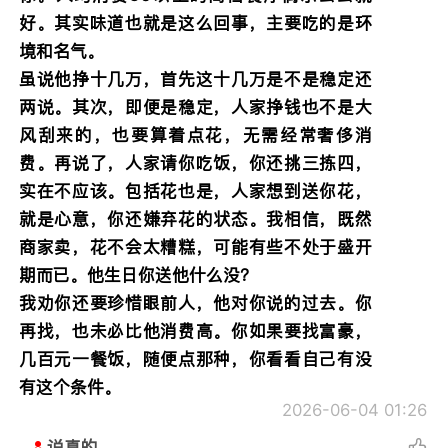
好。其实味道也就是这么回事，主要吃的是环
境和名气。
虽说他挣十几万，首先这十几万是不是稳定还
两说。其次，即便是稳定，人家挣钱也不是大
风刮来的，也要算着点花，无需经常奢侈消
费。再说了，人家请你吃饭，你还挑三拣四，
实在不应该。包括花也是，人家想到送你花，
就是心意，你还嫌弃花的状态。我相信，既然
商家卖，花不会太糟糕，可能有些不处于盛开
期而已。他生日你送他什么没？
我劝你还要珍惜眼前人，他对你说的过去。你
再找，也未必比他消费高。你如果要找富豪，
几百元一餐饭，随便点那种，你看看自己有没
有这个条件。
2026-06-04 01:26
说真的