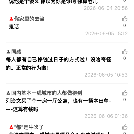
说他是个傻叉 你以为你是谁啊 你算老几
2026-06-04 20:56
你家里的去当
0
鬼话
2026-06-05 15:12
同感
0
每人都有自己挣钱过日子的方式啦！没啥奇怪
的。正常的行为啦！
2026-06-05 10:53
国内基本一线城市的人都做得到
0
列治文买了个一房一厅公寓，也有一辆本田车-
---这算有钱吗
2026-06-06 01:36
“都”是牛吹了
0