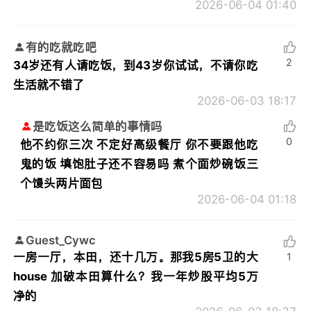
2026-06-04 01:40
有的吃就吃吧
2
34岁还有人请吃饭，到43岁你试试，不请你吃
生活就不错了
2026-06-03 18:17
是吃饭这么简单的事情吗
0
他不约你三次 不定好高级餐厅 你不要跟他吃
鬼的饭 填饱肚子还不容易吗 煮个面炒碗饭三
个馒头两片面包
2026-06-04 01:18
Guest_Cywc
一房一厅，本田，还十几万。那我5房5卫的大
1
house 加破本田算什么？我一年炒股平均5万
净的