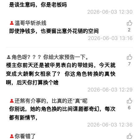
是谈生意吗，你是老板吗
2026-06-03 12:30
温哥华斩杀线
2
即使挣钱多，也要留出意外花销的空间
2026-06-03 13:16
角色呀？？？你给大家预告一下。
7
楼主你前天还是被华男表白的带娃妈，今天就
变成大龄剩女相亲了？ 你这角色转换的真快
啊，后天你打算换个啥
2026-06-03 12:29
还煞有介事的，比真的还“真”呢
6
你别说，她的角色换的比间谍剧都奇幻，每次
都有新情节，
2026-06-03 12:36
你看错了