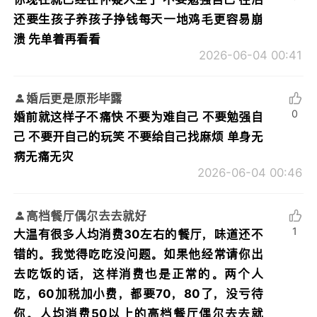
还要生孩子养孩子挣钱每天一地鸡毛更容易崩
溃 先单着再看看
2026-06-04 00:41
婚后更是原形毕露
0
婚前就这样子不痛快 不要为难自己 不要勉强自
己 不要开自己的玩笑 不要给自己找麻烦 单身无
病无痛无灾
2026-06-04 00:46
高档餐厅偶尔去去就好
1
大温有很多人均消费30左右的餐厅，味道还不
错的。我觉得吃吃没问题。如果他经常请你出
去吃饭的话，这样消费也是正常的。两个人
吃，60加税加小费，都要70，80了，没亏待
你。人均消费50以上的高档餐厅偶尔去去就