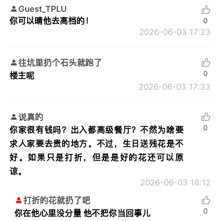
Guest_TPLU
你可以晴他去高档的！
0
2026-06-03 17:23
往坑里扔个石头就跑了
0
楼主呢
2026-06-03 17:33
说真的
0
你家很有钱吗？出入都高级餐厅？不然为啥要
求人家要去贵的地方。不过，生日送残花是不
好。如果只是打折，但是是好的花还可以原
谅。
2026-06-03 18:12
打折的花就扔了吧
0
你在他心里没分量 他不把你当回事儿