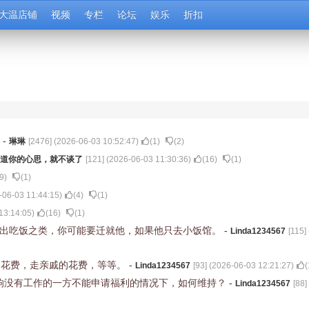
大温店铺
视频
专栏
论坛
娱乐
折扣
吗
-
琳琳
[
2476
] (
2026-06-03 10:52:47
)
(
1
)
(
2
)
道你的心思，就不谈了
[
121
] (
2026-06-03 11:30:36
)
(
16
)
(
1
)
9
)
(
1
)
-06-03 11:44:15
)
(
4
)
(
1
)
13:14:05
)
(
16
)
(
1
)
外出吃饭之类，你可能要迁就他，如果他只去小饭馆。
-
Linda1234567
[
115
] 
的花费，走亲戚的花费，等等。
-
Linda1234567
[
93
] (
2026-06-03 12:21:27
)
(
响没有工作的一方不能申请福利的情况下，如何维持？
-
Linda1234567
[
88
]