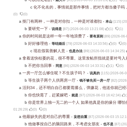
路人甲
[
95
] (
2026-06-03 13:20:29
)
(
2
)
(
1
)
c
化不化名的，事情就是那件事情，把对方都当傻子吗
(
0
)
(
0
)
a
抠门有两种，一种是对你扣，一种是对谁都扣
-
本山
[
115
] (
20
b
要研究一下
-
说得是
[
87
] (
2026-06-03 13:21:08
)
(
1
)
(
1
)
a
你的时间就是这样一年一年地浪费了
-
要有原则
[
89
] (
2026-06-
b
好好修理他
-
等结婚后
[
79
] (
2026-06-03 14:33:56
)
(
0
)
(
0
)
c
现在假装善解人意
-
也是办法
[
89
] (
2026-06-03 14:34:25
)
a
拿着送快枯萎的花，很不尊重。这里发帖所指就是要对号入
b
不把你当回事
-
同意
[
86
] (
2026-06-03 14:33:31
)
(
1
)
(
0
)
a
一房一厅怎么够住呢？不生孩子吗？
-
说真的
[
115
] (
2026-06-0
b
等生孩子两个人供两房一厅
-
钱不够先买一房一厅
[
82
] (
2026
a
活到34，还不明白自己都要蔫撂么，弹嫌花，他送你就已
b
你也快蔫了，赶紧嫁吧
-
就是
[
97
] (
2026-06-03 16:42:34
)
(
b
你是世界上独一无二的一个人 如果他真是你的缘分 哪怕
01:26:29
)
(
0
)
(
0
)
a
他最缺失的是对自己的尊重
-
妄想自重
[
87
] (
2026-06-03 15:12:1
b
他做事按自己的脑回路来，不考虑女朋友
-
也不是
[
87
] (
20