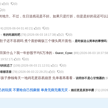
8
)
(
0
)
(
0
)
(
0
)
的地方。不过，生日送残花是不好。如果只是打折，但是是好的花还可以
74
] (
2026-06-04 01:40:21
)
(
0
)
(
0
)
了
-
有的吃就吃吧
[
78
] (
2026-06-03 18:17:38
)
(
2
)
(
0
)
饱肚子还不容易吗 煮个面炒碗饭三个馒头两片面包
-
是吃饭这么简单的事情吗
破本田算什么？我一年炒股平均5万净的
-
Guest_Cywc
[
89
] (
2026-06-03 18:37:58
 19:52:17
)
(
0
)
(
0
)
好的状态了
[
109
] (
2026-06-03 21:12:01
)
(
1
)
(
0
)
谁都吝啬
[
78
] (
2026-06-03 22:29:25
)
(
0
)
(
0
)
养孩子挣钱每天一地鸡毛更容易崩溃 先单着再看看
-
说明你不是心甘情愿的
[
6
己的玩笑 不要给自己找麻烦 单身无病无痛无灾
-
婚后更是原形毕露
[
71
] (
2026