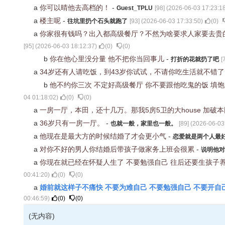
a
你可以晴他去高档的！
-
Guest_TPLU
[
98
] (
2026-06-03 17:23:1
a
楼主呢
-
往坑里扔个石头就跑了
[
93
] (
2026-06-03 17:33:50
)
(
0
)
a
你家很有钱吗？出入都高级餐厅？不然为啥要求人家要去贵
[
95
] (
2026-06-03 18:12:37
)
(
0
)
(
0
)
b
你在他心里没分量 他不把你当回事儿
-
打折的花就扔了吧
[
a
34岁还有人请吃饭，到43岁你试试，不请你吃生活就不错
b
他不约你三次 不定好高级餐厅 你不要跟他吃鬼的饭 填
04 01:18:02
)
(
0
)
(
0
)
a
一房一厅，本田，还十几万。那我5房5卫的大house 加
a
36岁只有一房一厅。
-
也就一般，家里也一般。
[
89
] (
2026-06-03
a
他现在是最大方的时候结婚了才会更小气
-
恋爱就是两个人最
a
对你不好的男人你结婚后带孩子做家务上班会很累
-
说明他对
a
你现在就已经在怀疑人生了 不要勉强自己 往后还要生孩子
00:41:20
)
(
0
)
(
0
)
婚前就这样子不痛快 不要为难自己 不要勉强自己 不要开自
a
00:46:59
)
(
0
)
(
0
)
(无内容)