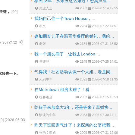
移民18年，从来没这么难过！想卖掉温...
失业人士
2362
2026-07-14 12:55
关键，
[
90
]
我妈自己住一个Town House，...
凯文
2284
2026-07-22 14:51
参加朋友儿子在温哥华餐厅的婚礼，我给...
7:30
)
(
2
)
老张
2184
2026-07-31 13:52
我一个朋友病了，让我去London ...
评评理
2145
2026-07-25 14:01
气得我！社团活动认识一个大姐，老是问...
家预告一下。
人到中年
2091
2026-07-18 11:35
在Metrotown 租房太难了！看...
租客难当
2053
2026-07-15 13:53
陪孩子来加拿大3年，还是等来了离婚协...
惨淡的中年
2033
2026-07-30 14:11
80
] (
2026-06-03
昨天下班回家气炸了！来探亲的公婆把我...
列治文李姐
2009
2026-07-31 12:06