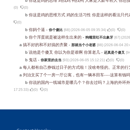
b
你这是鸡的思维 鸡找鸡 鸭找鸭 人家是大龄年轻人 你
(
0
)
(
0
)
b
你这是鸡的思维方式 鸡的生活习性 你是这样的看法只代
(
0
)
b
你妈个逼
-
你个傻比
[
68
] (
2026-06-05 09:35:34
)
(
0
)
(
0
)
b
你个浑蛋就是被这样生出来的
-
狗嘴里吐不出象牙
[
67
] (
2026
a
搞不好的和不好搞的齐聚
-
那就当个小老婆
[
88
] (
2026-06-04 20:
b
说他是个傻叉 你以为你是谁啊 你算老几
-
还真是个傻叉
[
9
b
鬼话
-
你家里的去当
[
93
] (
2026-06-05 15:12:21
)
(
0
)
(
0
)
a
每人都有自己挣钱过日子的方式啦！没啥奇怪的。正常的行
a
列治文买了个一房一厅公寓，也有一辆本田车----这算有钱
b
你说的国内一线城市是哪几个？你去过吗？上海的外环外
17:25:33
)
(
0
)
(
0
)