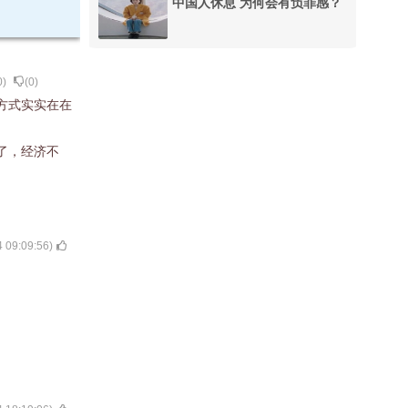
中国人休息 为何会有负罪感？
0
)
(
0
)
方式实实在在
了，经济不
 09:09:56
)