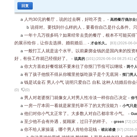
回复
a
人均30元的餐厅，说的过去啊，好吃不贵，
-
高档餐厅偶尔去
b
说得对。要找到什么样的人，要看你自己是什么条件。
a
一年十几万很多吗？如果经常去贵的餐厅，根本不可能买得
的展示给你，让你去选择。婚前婚后...
-
才会长久。
[
83
] (
2026-06-04
a
一般打工人就是这个水平。以前豪掷金钱的是国内来的投资
好，有份工作就已经很好了。
-
说真的
[
101
] (
2026-06-04 08:25:41
)
a
你大方喜欢好餐馆就不要来往了你抠门节俭可以继续
-
两个
a
有了孩子他恨不得从你嘴里抢饭吃孩子是个无底洞
-
抠门男人
a
钱是试金石 男人小气 说明只爱自己 自私 这种人结婚后你
(
0
)
(
0
)
a
男人对老婆抠门就像女人对男人性冷淡一样你自己决定
-
你
a
一房一厅本田一看就是家里托举不了的太穷没能力
-
小气只是
a
他们对你小气太正常了。大多数人对自己都非常小气。
-
Gu
a
至少他不会有外遇，挺顾家，过日子的样子。
-
green
[
72
] (
2
a
你不给人家操逼，哪个男人肯给你花钱
-
谁比谁傻
[
97
] (
2026-0