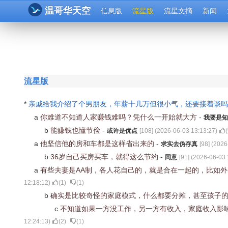
温哥华天空
信息版
流星版
流星文摘
新闻
流星版
*
亲戚给我介绍了个男朋友，年薪十几万但很小气，还要接着谈
a
你难道不知道人家赚钱难吗？凭什么一开始就大方
-
我要是知
b
能赚钱也懂节俭
-
或许是优点
[
108
] (
2026-06-03 13:13:27
)
(
a
他坚信他的房和车都是这样省出来的
-
求实去伪存真
[
98
] (
2026
b
36岁自己买房买车，就得这么节约
-
同意
[
91
] (
2026-06-03 
a
有些夫妻是AA制，各人花自己的，就是合在一起的，比如
12:18:12
)
(
1
)
(
1
)
b
确实是比较奇怪的家庭模式，什么都要分摊，甚至孩子
c
不知道如果一方没工作，另一方有收入，家庭收入影
12:24:13
)
(
2
)
(
1
)