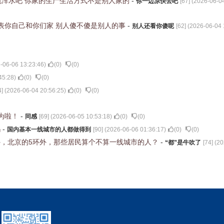
想搅浑水吧 你家的生产生活方式不是别人家的
-
你一边凉快去吧
[
67
] (
2026-06-04
表你自己和你们家 别人傻不傻是别人的事
-
别人还看你傻呢
[
62
] (
2026-06-04 
-06-06 13:23:46
)
(
0
)
(
0
)
45:28
)
(
0
)
(
0
)
4
] (
2026-06-04 20:56:25
)
(
0
)
(
0
)
为啦！
-
同感
[
69
] (
2026-06-05 10:53:18
)
(
0
)
(
0
)
吗
-
国内基本一线城市的人都做得到
[
90
] (
2026-06-06 01:36:17
)
(
0
)
(
0
)
，北京的5环外，那些居民算个不算一线城市的人？
-
“都”是牛吹了
[
74
] (
20