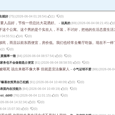
去就好
[
75
] (
2026-06-04 01:26:54
)
(
1
)
(
0
)
只要人品好，节俭一些总比大花洒好。
-
说真的
[
69
] (
2026-06-04 08:21:45
)
(
下这个公寓。这个男的是个实在人，不装，不讨好，把他的生活态度生活
 04:55:51
)
(
4
)
(
0
)
移民，而且以前东西便宜，房价低。我们也经常去餐厅吃饭。现在不一样
(
2
)
(
0
)
人要频率一致
[
84
] (
2026-06-04 08:57:54
)
(
0
)
(
0
)
家务也不会做都是占便宜
[
81
] (
2026-06-04 08:58:55
)
(
0
)
(
0
)
会被呕死 说出来都不像大事 但就是没法像家人
-
小气证明不爱
[
99
] (
2026-06-04
干嘛喜欢抠男自己犯贱
[
91
] (
2026-06-04 10:48:09
)
(
0
)
(
0
)
表面内在没能力
[
84
] (
2026-06-04 10:49:19
)
(
0
)
(
0
)
est_dd40
[
76
] (
2026-06-04 11:01:15
)
(
0
)
(
0
)
026-06-04 14:32:34
)
(
0
)
(
0
)
6-04 15:07:30
)
(
0
)
(
0
)