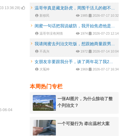
温哥华真是藏龙卧虎，周围干活儿的都不...
03 13:36:28
)
新移民
1985
2026-07-17 10:32
闺蜜一句话把我说破防，我开始焦虑他是...
温哥华没有闲情
1974
2026-07-23 12:14
我请闺蜜去列治文吃饭，想跟她商量跟男...
不高兴
1972
2026-07-14 10:04
女朋友非要跟我分手，谈了两年花了我2...
大冤种
1969
2026-07-17 16:34
本周热门专栏
一张AI图片，为什么惊动了整
个列治文？
6-06-04
一个可疑行为 牵出温村大案