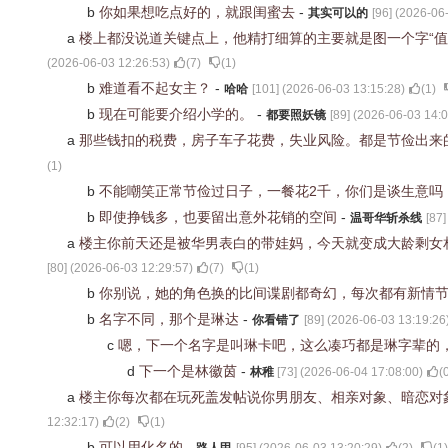
b
你如果想吃点好的，就跟闺蜜去
-
其实可以的
[
96
] (
2026-06-
a
楼上都没说道关键点上，他精打细算的主要就是图一个字“
(
2026-06-03 12:26:53
)
(
7
)
(
1
)
b
难道看不起女主？
-
哈哈
[
101
] (
2026-06-03 13:15:28
)
(
1
)
b
现在可能要介绍小学的。
-
都要照妖镜
[
89
] (
2026-06-03 14:0
a
那些钱扣的税费，房子车子花费，失业风险。都是节俭出来
(
1
)
b
不能嘲笑正常节俭过日子，一餐花2千，你们是谈生意吗
b
即使挣钱多，也要留出意外花销的空间
-
温哥华斩杀线
[
87
]
a
楼主你前天还是被华男表白的带娃妈，今天就变成大龄剩女
[
80
] (
2026-06-03 12:29:57
)
(
7
)
(
1
)
b
你别说，她的角色换的比间谍剧都奇幻，每次都有新情
b
名字不同，那个是琳达
-
你看错了
[
89
] (
2026-06-03 13:19:26
c
嗯，下一个名字是叫琳卡吧，这么凑巧都是琳字辈的
d
下一个是林徽茵
-
林稚
[
73
] (
2026-06-04 17:08:00
)
(
a
楼主你每次都在玩死盖发帖说你男朋友、相亲对象、暗恋对
12:32:17
)
(
2
)
(
1
)
b
可以用化名的
-