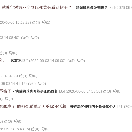
，就赌定对方不会到玩死盖来看到帖子？
-
能编得再高级些吗？
[
85
] (
2026-06-
26-06-03 13:17:27
)
(
4
)
(
1
)
03 14:08:40
)
(
0
)
(
0
)
(
0
)
(
0
)
座。
-
远离吧
[
84
] (
2026-06-03 14:09:00
)
(
5
)
(
0
)
3 14:34:33
)
(
0
)
(
0
)
-06-03 16:41:47
)
(
0
)
(
0
)
经不错了
-
快蔫的花也可能是正怒放着
[
85
] (
2026-06-03 14:38:01
)
(
0
)
(
0
)
1
)
(
0
)
你80岁了 他都会感谢老天爷你还活着
-
嫌你老的他找的不是你这个人
[
74
] (
202
5
)
(
0
)
(
0
)
26-06-03 16:43:15
)
(
0
)
(
0
)