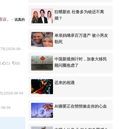
狂晒新欢 杜鲁多为啥还不离
婚？
原谅。
-
说真的
单亲妈继承百万遗产 被小男友
勒死
[
79
] (
2026-06-
中国新规倒计时，加拿大移民
)
(
1
)
(
0
)
顾问圈焦虑了
迟来的相遇
5
] (
2026-06-04
AI摘要正在悄悄偷走你的心血
-06-04