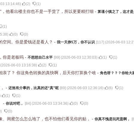
03 13:14:46
)
(
2
)
(
1
)
值”，他看出楼主你也不是一手货了，所以更要精打细
-
算谨小慎之了，这才是
(
1
)
5:38
)
(
0
)
(
0
)
的空间。你是爱钱还是看人？
-
我一天挣5万，你不认识
[
117
] (
2026-06-03 12:2
，你是老板吗
-
不想想自己水平
[
99
] (
2026-06-03 12:30:03
)
(
1
)
(
1
)
 (
2026-06-03 13:16:38
)
(
2
)
(
1
)
相亲了？ 你这角色转换的真快啊，后天你打算换个啥
-
角色呀？？？你给大
节，
-
还煞有介事的，比真的还“真”呢
[
89
] (
2026-06-03 12:36:16
)
(
6
)
(
1
)
)
(
1
)
(
1
)
，
-
你说对吧，
[
84
] (
2026-06-03 13:34:36
)
(
0
)
(
0
)
0
)
(
0
)
象、闺蜜怎么怎么地了，也不怕他们看见你的贴，
-
你真不愧是玩死盖啊，
[