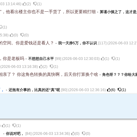
03 13:14:46
)
(
2
)
(
1
)
值”，他看出楼主你也不是一手货了，所以更要精打细
-
算谨小慎之了，这才是
(
1
)
5:38
)
(
0
)
(
0
)
的空间。你是爱钱还是看人？
-
我一天挣5万，你不认识
[
117
] (
2026-06-03 12:2
，你是老板吗
-
不想想自己水平
[
99
] (
2026-06-03 12:30:03
)
(
1
)
(
1
)
 (
2026-06-03 13:16:38
)
(
2
)
(
1
)
相亲了？ 你这角色转换的真快啊，后天你打算换个啥
-
角色呀？？？你给大
节，
-
还煞有介事的，比真的还“真”呢
[
90
] (
2026-06-03 12:36:16
)
(
6
)
(
1
)
)
(
1
)
(
1
)
，
-
你说对吧，
[
84
] (
2026-06-03 13:34:36
)
(
0
)
(
0
)