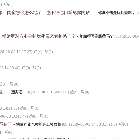
0
)
(
0
)
象、闺蜜怎么怎么地了，也不怕他们看见你的贴，
-
你真不愧是玩死盖啊，
[
，就赌定对方不会到玩死盖来看到帖子？
-
能编得再高级些吗？
[
85
] (
2026-06-
26-06-03 13:17:27
)
(
4
)
(
1
)
03 14:08:40
)
(
0
)
(
0
)
(
0
)
(
0
)
座。
-
远离吧
[
88
] (
2026-06-03 14:09:00
)
(
5
)
(
0
)
3 14:34:33
)
(
0
)
(
0
)
-06-03 16:41:47
)
(
0
)
(
0
)
经不错了
-
快蔫的花也可能是正怒放着
[
85
] (
2026-06-03 14:38:01
)
(
0
)
(
0
)
1
)
(
0
)