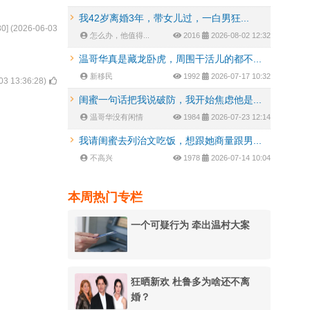
我42岁离婚3年，带女儿过，一白男狂...
80
] (
2026-06-03
怎么办，他值得...
2016
2026-08-02 12:32
温哥华真是藏龙卧虎，周围干活儿的都不...
新移民
1992
2026-07-17 10:32
03 13:36:28
)
闺蜜一句话把我说破防，我开始焦虑他是...
温哥华没有闲情
1984
2026-07-23 12:14
我请闺蜜去列治文吃饭，想跟她商量跟男...
不高兴
1978
2026-07-14 10:04
本周热门专栏
一个可疑行为 牵出温村大案
狂晒新欢 杜鲁多为啥还不离
婚？