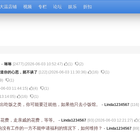
大温店铺
视频
专栏
论坛
娱乐
折扣
吗
-
琳琳
[
2477
] (
2026-06-03 10:52:47
)
(
1
)
(
2
)
道你的心思，就不谈了
[
122
] (
2026-06-03 11:30:36
)
(
16
)
(
1
)
9
)
(
1
)
-06-03 11:44:15
)
(
4
)
(
1
)
13:14:05
)
(
16
)
(
1
)
外出吃饭之类，你可能要迁就他，如果他只去小饭馆。
-
Linda1234567
[
116
] 
的花费，走亲戚的花费，等等。
-
Linda1234567
[
93
] (
2026-06-03 12:21:27
)
(
响没有工作的一方不能申请福利的情况下，如何维持？
-
Linda1234567
[
89
]