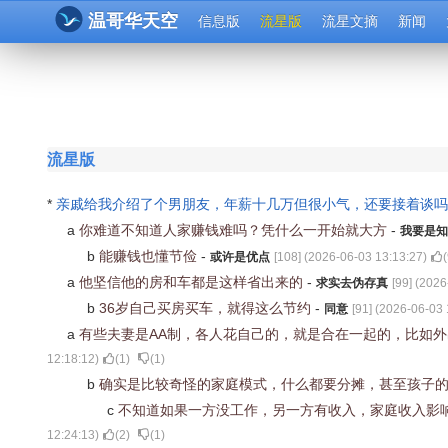
温哥华天空
信息版
流星版
流星文摘
新闻
流星版
*
亲戚给我介绍了个男朋友，年薪十几万但很小气，还要接着谈
a
你难道不知道人家赚钱难吗？凭什么一开始就大方
-
我要是知
b
能赚钱也懂节俭
-
或许是优点
[
108
] (
2026-06-03 13:13:27
)
(
a
他坚信他的房和车都是这样省出来的
-
求实去伪存真
[
99
] (
2026
b
36岁自己买房买车，就得这么节约
-
同意
[
91
] (
2026-06-03 
a
有些夫妻是AA制，各人花自己的，就是合在一起的，比如
12:18:12
)
(
1
)
(
1
)
b
确实是比较奇怪的家庭模式，什么都要分摊，甚至孩子
c
不知道如果一方没工作，另一方有收入，家庭收入影
12:24:13
)
(
2
)
(
1
)