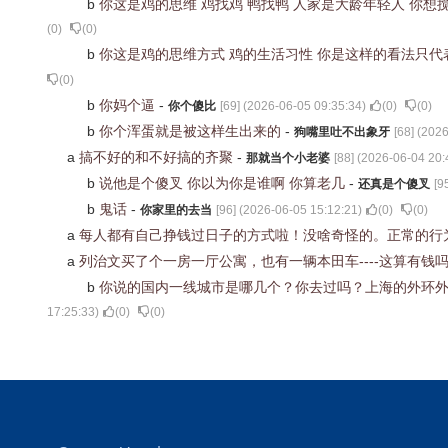
b
你这是鸡的思维 鸡找鸡 鸭找鸭 人家是大龄年轻人 你
(
0
)
(
0
)
b
你这是鸡的思维方式 鸡的生活习性 你是这样的看法只代
(
0
)
b
你妈个逼
-
你个傻比
[
69
] (
2026-06-05 09:35:34
)
(
0
)
(
0
)
b
你个浑蛋就是被这样生出来的
-
狗嘴里吐不出象牙
[
68
] (
2026
a
搞不好的和不好搞的齐聚
-
那就当个小老婆
[
88
] (
2026-06-04 20:
b
说他是个傻叉 你以为你是谁啊 你算老几
-
还真是个傻叉
[
9
b
鬼话
-
你家里的去当
[
96
] (
2026-06-05 15:12:21
)
(
0
)
(
0
)
a
每人都有自己挣钱过日子的方式啦！没啥奇怪的。正常的行
a
列治文买了个一房一厅公寓，也有一辆本田车----这算有钱
b
你说的国内一线城市是哪几个？你去过吗？上海的外环外
17:25:33
)
(
0
)
(
0
)