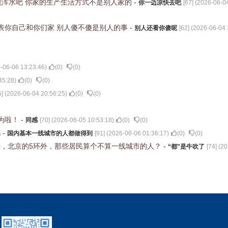
想搅浑水吧 你家的生产生活方式不是别人家的
-
你一边凉快去吧
[
67
] (
2026-06-04
表你自己和你们家 别人傻不傻是别人的事
-
别人还看你傻呢
[
62
] (
2026-06-04 
-06-06 13:23:46
)
(
0
)
(
0
)
45:28
)
(
0
)
(
0
)
5
] (
2026-06-04 20:56:25
)
(
0
)
(
0
)
为啦！
-
同感
[
70
] (
2026-06-05 10:53:18
)
(
0
)
(
0
)
吗
-
国内基本一线城市的人都做得到
[
91
] (
2026-06-06 01:36:17
)
(
0
)
(
0
)
，北京的5环外，那些居民算个不算一线城市的人？
-
“都”是牛吹了
[
74
] (
20