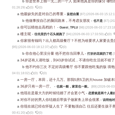
b
你是世界上独一无二的一个人 如果他真是你的缘分 哪怕
01:26:29
)
(
0
)
(
0
)
a
他最缺失的是对自己的尊重
-
妄想自重
[
87
] (
2026-06-03 15:12:1
b
他做事按自己的脑回路来，不考虑女朋友
-
也不是
[
87
] (
20
a
你可以晴他去高档的！
-
Guest_TPLU
[
98
] (
2026-06-03 17:23:1
a
楼主呢
-
往坑里扔个石头就跑了
[
94
] (
2026-06-03 17:33:50
)
(
0
)
a
你家很有钱吗？出入都高级餐厅？不然为啥要求人家要去贵
[
95
] (
2026-06-03 18:12:37
)
(
0
)
(
0
)
b
你在他心里没分量 他不把你当回事儿
-
打折的花就扔了吧
[
a
34岁还有人请吃饭，到43岁你试试，不请你吃生活就不错
b
他不约你三次 不定好高级餐厅 你不要跟他吃鬼的饭 填
04 01:18:02
)
(
0
)
(
0
)
a
一房一厅，本田，还十几万。那我5房5卫的大house 加
a
36岁只有一房一厅。
-
也就一般，家里也一般。
[
89
] (
2026-06-03
a
他现在是最大方的时候结婚了才会更小气
-
恋爱就是两个人最
a
对你不好的男人你结婚后带孩子做家务上班会很累
-
说明他对
a
你现在就已经在怀疑人生了 不要勉强自己 往后还要生孩子
00:41:20
)
(
0
)
(
0
)