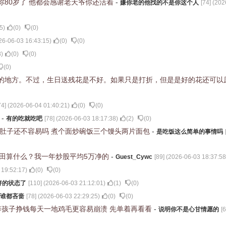
你80岁了 他都会感谢老天爷你还活着
-
嫌你老的他找的不是你这个人
[
74
] (
202
5
)
(
0
)
(
0
)
26-06-03 16:43:15
)
(
0
)
(
0
)
8
)
(
0
)
(
0
)
(
0
)
的地方。不过，生日送残花是不好。如果只是打折，但是是好的花还可以
74
] (
2026-06-04 01:40:21
)
(
0
)
(
0
)
了
-
有的吃就吃吧
[
78
] (
2026-06-03 18:17:38
)
(
2
)
(
0
)
饱肚子还不容易吗 煮个面炒碗饭三个馒头两片面包
-
是吃饭这么简单的事情吗
破本田算什么？我一年炒股平均5万净的
-
Guest_Cywc
[
89
] (
2026-06-03 18:37:58
 19:52:17
)
(
0
)
(
0
)
好的状态了
[
110
] (
2026-06-03 21:12:01
)
(
1
)
(
0
)
谁都吝啬
[
78
] (
2026-06-03 22:29:25
)
(
0
)
(
0
)
养孩子挣钱每天一地鸡毛更容易崩溃 先单着再看看
-
说明你不是心甘情愿的
[
6