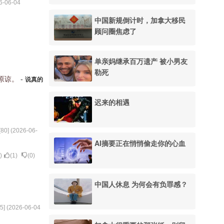
6-06-04
中国新规倒计时，加拿大移民
顾问圈焦虑了
单亲妈继承百万遗产 被小男友
勒死
原谅。
-
说真的
迟来的相遇
[
80
] (
2026-06-
AI摘要正在悄悄偷走你的心血
)
(
1
)
(
0
)
中国人休息 为何会有负罪感？
5
] (
2026-06-04