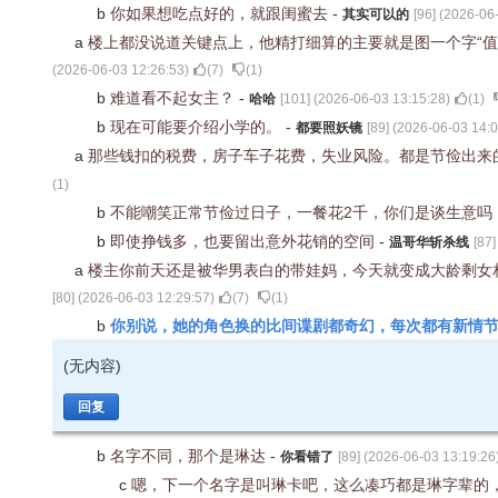
b
你如果想吃点好的，就跟闺蜜去
-
其实可以的
[
96
] (
2026-06-
a
楼上都没说道关键点上，他精打细算的主要就是图一个字“
(
2026-06-03 12:26:53
)
(
7
)
(
1
)
b
难道看不起女主？
-
哈哈
[
101
] (
2026-06-03 13:15:28
)
(
1
)
b
现在可能要介绍小学的。
-
都要照妖镜
[
89
] (
2026-06-03 14:0
a
那些钱扣的税费，房子车子花费，失业风险。都是节俭出来
(
1
)
b
不能嘲笑正常节俭过日子，一餐花2千，你们是谈生意吗
b
即使挣钱多，也要留出意外花销的空间
-
温哥华斩杀线
[
87
]
a
楼主你前天还是被华男表白的带娃妈，今天就变成大龄剩女
[
80
] (
2026-06-03 12:29:57
)
(
7
)
(
1
)
你别说，她的角色换的比间谍剧都奇幻，每次都有新情
b
(无内容)
回复
b
名字不同，那个是琳达
-
你看错了
[
89
] (
2026-06-03 13:19:26
c
嗯，下一个名字是叫琳卡吧，这么凑巧都是琳字辈的