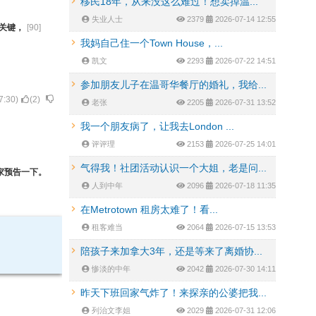
移民18年，从来没这么难过！想卖掉温...
失业人士
2379
2026-07-14 12:55
关键，
[
90
]
我妈自己住一个Town House，...
凯文
2293
2026-07-22 14:51
参加朋友儿子在温哥华餐厅的婚礼，我给...
7:30
)
(
2
)
老张
2205
2026-07-31 13:52
我一个朋友病了，让我去London ...
评评理
2153
2026-07-25 14:01
气得我！社团活动认识一个大姐，老是问...
家预告一下。
人到中年
2096
2026-07-18 11:35
在Metrotown 租房太难了！看...
租客难当
2064
2026-07-15 13:53
陪孩子来加拿大3年，还是等来了离婚协...
惨淡的中年
2042
2026-07-30 14:11
昨天下班回家气炸了！来探亲的公婆把我...
列治文李姐
2029
2026-07-31 12:06