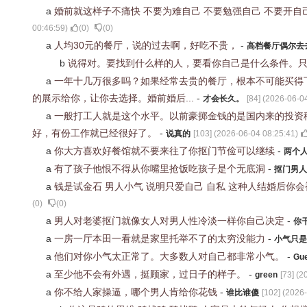
a
婚前就这样子不痛快 不要为难自己 不要勉强自己 不要开自
00:46:59
)
(
0
)
(
0
)
a
人均30元的餐厅，说的过去啊，好吃不贵，
-
高档餐厅偶尔去
b
说得对。要找到什么样的人，要看你自己是什么条件。
a
一年十几万很多吗？如果经常去贵的餐厅，根本不可能买得
的展示给你，让你去选择。婚前婚后...
-
才会长久。
[
84
] (
2026-06-04
a
一般打工人就是这个水平。以前豪掷金钱的是国内来的投资
好，有份工作就已经很好了。
-
说真的
[
103
] (
2026-06-04 08:25:41
)
a
你大方喜欢好餐馆就不要来往了你抠门节俭可以继续
-
两个
a
有了孩子他恨不得从你嘴里抢饭吃孩子是个无底洞
-
抠门男人
a
钱是试金石 男人小气 说明只爱自己 自私 这种人结婚后你
(
0
)
(
0
)
a
男人对老婆抠门就像女人对男人性冷淡一样你自己决定
-
你
a
一房一厅本田一看就是家里托举不了的太穷没能力
-
小气只是
a
他们对你小气太正常了。大多数人对自己都非常小气。
-
Gu
a
至少他不会有外遇，挺顾家，过日子的样子。
-
green
[
73
] (
2
a
你不给人家操逼，哪个男人肯给你花钱
-
谁比谁傻
[
102
] (
2026-