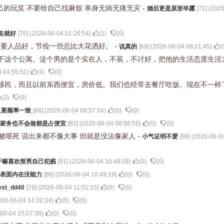
己的玩笑 不要给自己找麻烦 单身无病无痛无灾
-
婚后更是原形毕露
[
71
] (
2026
去就好
[
75
] (
2026-06-04 01:26:54
)
(
1
)
(
0
)
只要人品好，节俭一些总比大花洒好。
-
说真的
[
69
] (
2026-06-04 08:21:45
)
(
下这个公寓。这个男的是个实在人，不装，不讨好，把他的生活态度生活
 04:55:51
)
(
4
)
(
0
)
移民，而且以前东西便宜，房价低。我们也经常去餐厅吃饭。现在不一样
(
2
)
(
0
)
人要频率一致
[
86
] (
2026-06-04 08:57:54
)
(
0
)
(
0
)
家务也不会做都是占便宜
[
82
] (
2026-06-04 08:58:55
)
(
0
)
(
0
)
会被呕死 说出来都不像大事 但就是没法像家人
-
小气证明不爱
[
99
] (
2026-06-04
干嘛喜欢抠男自己犯贱
[
91
] (
2026-06-04 10:48:09
)
(
0
)
(
0
)
表面内在没能力
[
86
] (
2026-06-04 10:49:19
)
(
0
)
(
0
)
est_dd40
[
76
] (
2026-06-04 11:01:15
)
(
0
)
(
0
)
026-06-04 14:32:34
)
(
0
)
(
0
)
06-04 15:07:30
)
(
0
)
(
0
)