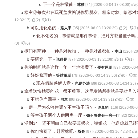
d
下一个是林徽茵
-
林稚
[
74
] (
2026-06-04 17:08:00
)
(
a
楼主你每次都在玩死盖发帖说你男朋友、相亲对象、暗恋对
12:32:17
)
(
2
)
(
1
)
b
可以用化名的
-
路人甲
[
95
] (
2026-06-03 13:20:29
)
(
2
)
(
1
)
c
化不化名的，事情就是那件事情，把对方都当傻子吗
(
0
)
(
0
)
a
抠门有两种，一种是对你扣，一种是对谁都扣
-
本山
[
120
] (
20
b
要研究一下
-
说得是
[
87
] (
2026-06-03 13:21:08
)
(
1
)
(
1
)
a
你的时间就是这样一年一年地浪费了
-
要有原则
[
89
] (
2026-06-
b
好好修理他
-
等结婚后
[
79
] (
2026-06-03 14:33:56
)
(
0
)
(
0
)
c
现在假装善解人意
-
也是办法
[
89
] (
2026-06-03 14:34:25
)
a
拿着送快枯萎的花，很不尊重。这里发帖所指就是要对号入
b
不把你当回事
-
同意
[
86
] (
2026-06-03 14:33:31
)
(
1
)
(
0
)
a
一房一厅怎么够住呢？不生孩子吗？
-
说真的
[
116
] (
2026-06-0
b
等生孩子两个人供两房一厅
-
钱不够先买一房一厅
[
82
] (
2026
a
活到34，还不明白自己都要蔫撂么，弹嫌花，他送你就已
b
你也快蔫了，赶紧嫁吧
-
就是
[
97
] (
2026-06-03 16:42:34
)
(