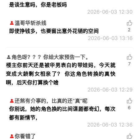
是谈生意吗，你是老板吗
2026-06-03 12:30
温哥华斩杀线
2
即使挣钱多，也要留出意外花销的空间
2026-06-03 13:16
角色呀？？？你给大家预告一下。
7
楼主你前天还是被华男表白的带娃妈，今天就
变成大龄剩女相亲了？ 你这角色转换的真快
啊，后天你打算换个啥
2026-06-03 12:29
还煞有介事的，比真的还“真”呢
6
你别说，她的角色换的比间谍剧都奇幻，每次
都有新情节，
2026-06-03 12:36
你看错了