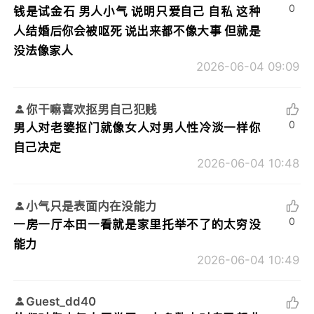
0
钱是试金石 男人小气 说明只爱自己 自私 这种
人结婚后你会被呕死 说出来都不像大事 但就是
没法像家人
2026-06-04 09:09
你干嘛喜欢抠男自己犯贱
0
男人对老婆抠门就像女人对男人性冷淡一样你
自己决定
2026-06-04 10:48
小气只是表面内在没能力
0
一房一厅本田一看就是家里托举不了的太穷没
能力
2026-06-04 10:49
Guest_dd40