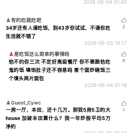
2026-06-04 01:40
有的吃就吃吧
2
34岁还有人请吃饭，到43岁你试试，不请你吃
生活就不错了
2026-06-03 18:17
是吃饭这么简单的事情吗
0
他不约你三次 不定好高级餐厅 你不要跟他吃
鬼的饭 填饱肚子还不容易吗 煮个面炒碗饭三
个馒头两片面包
2026-06-04 01:18
Guest_Cywc
一房一厅，本田，还十几万。那我5房5卫的大
1
house 加破本田算什么？我一年炒股平均5万
净的