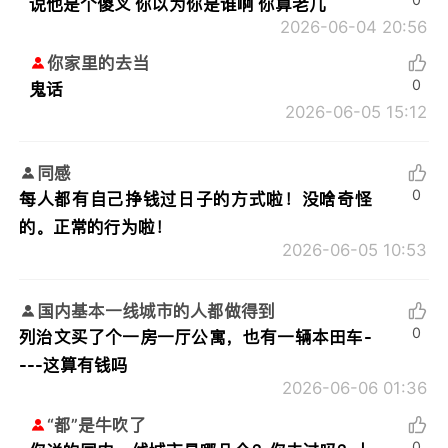
说他是个傻叉 你以为你是谁啊 你算老几
2026-06-04 20:56
你家里的去当
0
鬼话
2026-06-05 15:12
同感
0
每人都有自己挣钱过日子的方式啦！没啥奇怪
的。正常的行为啦！
2026-06-05 10:53
国内基本一线城市的人都做得到
0
列治文买了个一房一厅公寓，也有一辆本田车-
---这算有钱吗
2026-06-06 01:36
“都”是牛吹了
0