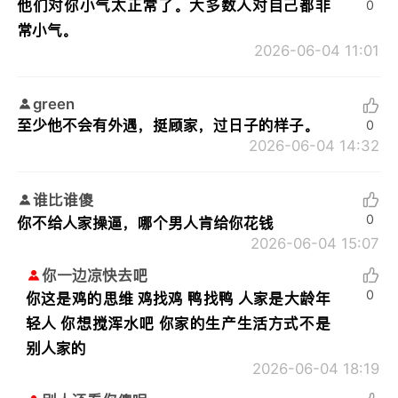
他们对你小气太正常了。大多数人对自己都非
0
常小气。
2026-06-04 11:01
green
至少他不会有外遇，挺顾家，过日子的样子。
0
2026-06-04 14:32
谁比谁傻
0
你不给人家操逼，哪个男人肯给你花钱
2026-06-04 15:07
你一边凉快去吧
0
你这是鸡的思维 鸡找鸡 鸭找鸭 人家是大龄年
轻人 你想搅浑水吧 你家的生产生活方式不是
别人家的
2026-06-04 18:19