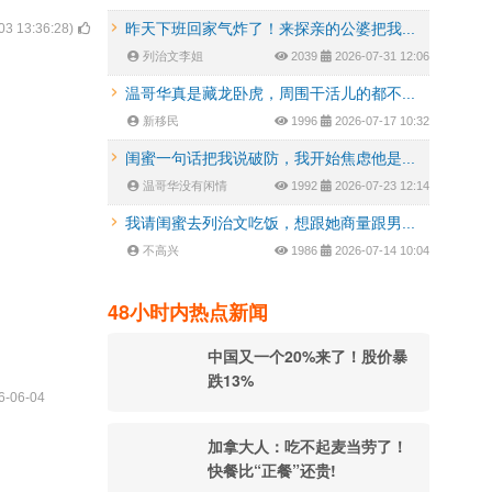
昨天下班回家气炸了！来探亲的公婆把我...
03 13:36:28
)
列治文李姐
2039
2026-07-31 12:06
温哥华真是藏龙卧虎，周围干活儿的都不...
新移民
1996
2026-07-17 10:32
闺蜜一句话把我说破防，我开始焦虑他是...
温哥华没有闲情
1992
2026-07-23 12:14
我请闺蜜去列治文吃饭，想跟她商量跟男...
不高兴
1986
2026-07-14 10:04
48小时内热点新闻
中国又一个20%来了！股价暴
跌13%
6-06-04
加拿大人：吃不起麦当劳了！
快餐比“正餐”还贵!