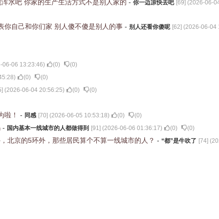
想搅浑水吧 你家的生产生活方式不是别人家的
-
你一边凉快去吧
[
69
] (
2026-06-04
表你自己和你们家 别人傻不傻是别人的事
-
别人还看你傻呢
[
62
] (
2026-06-04 
-06-06 13:23:46
)
(
0
)
(
0
)
45:28
)
(
0
)
(
0
)
5
] (
2026-06-04 20:56:25
)
(
0
)
(
0
)
为啦！
-
同感
[
70
] (
2026-06-05 10:53:18
)
(
0
)
(
0
)
吗
-
国内基本一线城市的人都做得到
[
91
] (
2026-06-06 01:36:17
)
(
0
)
(
0
)
，北京的5环外，那些居民算个不算一线城市的人？
-
“都”是牛吹了
[
74
] (
20