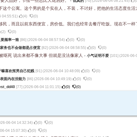
只要人品好，节俭一些总比大花洒好。
-
说真的
[
70
] (
2026-06-04 08:21:45
)
(
下这个公寓。这个男的是个实在人，不装，不讨好，把他的生活态度生活
 04:55:51
)
(
4
)
(
0
)
移民，而且以前东西便宜，房价低。我们也经常去餐厅吃饭。现在不一样
(
2
)
(
0
)
人要频率一致
[
86
] (
2026-06-04 08:57:54
)
(
0
)
(
0
)
家务也不会做都是占便宜
[
82
] (
2026-06-04 08:58:55
)
(
0
)
(
0
)
会被呕死 说出来都不像大事 但就是没法像家人
-
小气证明不爱
[
101
] (
2026-06-
干嘛喜欢抠男自己犯贱
[
91
] (
2026-06-04 10:48:09
)
(
0
)
(
0
)
表面内在没能力
[
86
] (
2026-06-04 10:49:19
)
(
0
)
(
0
)
est_dd40
[
77
] (
2026-06-04 11:01:15
)
(
0
)
(
0
)
026-06-04 14:32:34
)
(
0
)
(
0
)
06-04 15:07:30
)
(
0
)
(
0
)