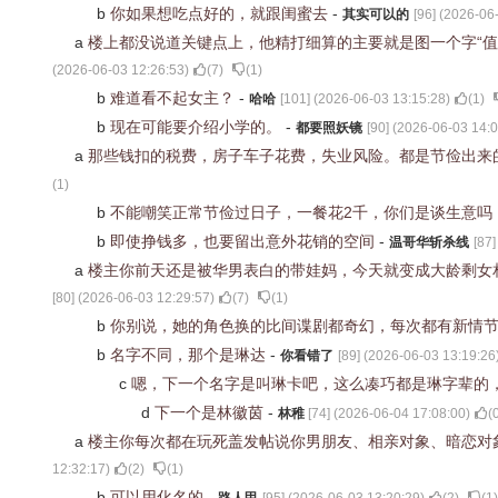
b
你如果想吃点好的，就跟闺蜜去
-
其实可以的
[
96
] (
2026-06-
a
楼上都没说道关键点上，他精打细算的主要就是图一个字“
(
2026-06-03 12:26:53
)
(
7
)
(
1
)
b
难道看不起女主？
-
哈哈
[
101
] (
2026-06-03 13:15:28
)
(
1
)
b
现在可能要介绍小学的。
-
都要照妖镜
[
90
] (
2026-06-03 14:0
a
那些钱扣的税费，房子车子花费，失业风险。都是节俭出来
(
1
)
b
不能嘲笑正常节俭过日子，一餐花2千，你们是谈生意吗
b
即使挣钱多，也要留出意外花销的空间
-
温哥华斩杀线
[
87
]
a
楼主你前天还是被华男表白的带娃妈，今天就变成大龄剩女
[
80
] (
2026-06-03 12:29:57
)
(
7
)
(
1
)
b
你别说，她的角色换的比间谍剧都奇幻，每次都有新情
b
名字不同，那个是琳达
-
你看错了
[
89
] (
2026-06-03 13:19:26
c
嗯，下一个名字是叫琳卡吧，这么凑巧都是琳字辈的
d
下一个是林徽茵
-
林稚
[
74
] (
2026-06-04 17:08:00
)
(
a
楼主你每次都在玩死盖发帖说你男朋友、相亲对象、暗恋对
12:32:17
)
(
2
)
(
1
)
b
可以用化名的
-