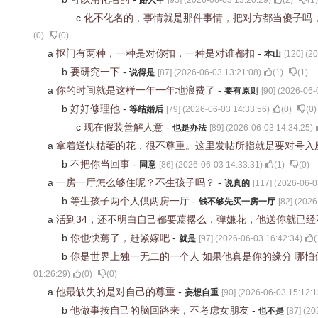
路人甲
[
95
] (
2026-06-03 13:20:29
)
(
2
)
(
1
)
c
化不化名的，事情就是那件事情，把对方都当傻子吗
(
0
)
(
0
)
a
抠门有两种，一种是对你扣，一种是对谁都扣
-
本山
[
120
] (
20
b
要研究一下
-
说得是
[
87
] (
2026-06-03 13:21:08
)
(
1
)
(
1
)
a
你的时间就是这样一年一年地浪费了
-
要有原则
[
90
] (
2026-06-
b
好好修理他
-
等结婚后
[
79
] (
2026-06-03 14:33:56
)
(
0
)
(
0
)
c
现在假装善解人意
-
也是办法
[
89
] (
2026-06-03 14:34:25
)
a
拿着送快枯萎的花，很不尊重。这里发帖所指就是要对号入
b
不把你当回事
-
同意
[
86
] (
2026-06-03 14:33:31
)
(
1
)
(
0
)
a
一房一厅怎么够住呢？不生孩子吗？
-
说真的
[
117
] (
2026-06-0
b
等生孩子两个人供两房一厅
-
钱不够先买一房一厅
[
82
] (
2026
a
活到34，还不明白自己都要蔫撂么，弹嫌花，他送你就已
b
你也快蔫了，赶紧嫁吧
-
就是
[
97
] (
2026-06-03 16:42:34
)
(
b
你是世界上独一无二的一个人 如果他真是你的缘分 哪怕
01:26:29
)
(
0
)
(
0
)
a
他最缺失的是对自己的尊重
-
妄想自重
[
90
] (
2026-06-03 15:12:1
b
他做事按自己的脑回路来，不考虑女朋友
-
也不是
[
87
] (
20