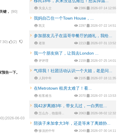
移民18年，从来没这么难过！想卖掉温...
失业人士
2386
2026-07-14 12:55
关键，
[
90
]
我妈自己住一个Town House，...
凯文
2297
2026-07-22 14:51
参加朋友儿子在温哥华餐厅的婚礼，我给...
7:30
)
(
2
)
老张
2213
2026-07-31 13:52
我一个朋友病了，让我去London ...
评评理
2159
2026-07-25 14:01
气得我！社团活动认识一个大姐，老是问...
家预告一下。
人到中年
2105
2026-07-18 11:35
在Metrotown 租房太难了！看...
租客难当
2070
2026-07-15 13:53
我42岁离婚3年，带女儿过，一白男狂...
怎么办，他值得...
2063
2026-08-02 12:32
80
] (
2026-06-03
陪孩子来加拿大3年，还是等来了离婚协...
惨淡的中年
2049
2026-07-30 14:11