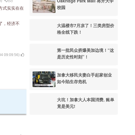
Oakridge Park Mall 将开大学
0
)
(
0
)
校园
方式实实在在
了，经济不
大温楼市7月凉了！三类房型价
格全线下跌！
第一批民众挤爆美加边境！“这
04 09:09:56
)
是历史性时刻”！
加拿大移民夫妻白手起家创业
如今陷生存危机
大坑！加拿大人本国消费, 账单
竟是美元!