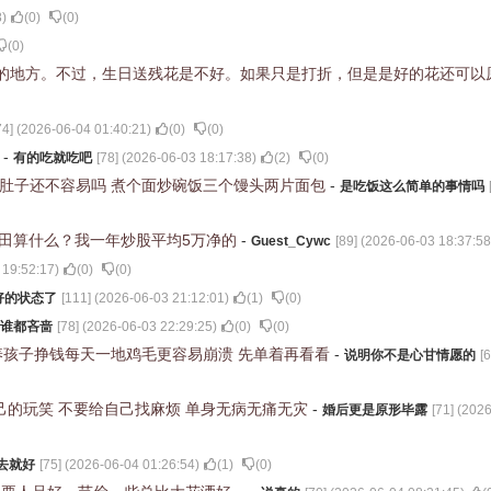
8
)
(
0
)
(
0
)
(
0
)
的地方。不过，生日送残花是不好。如果只是打折，但是是好的花还可以
74
] (
2026-06-04 01:40:21
)
(
0
)
(
0
)
了
-
有的吃就吃吧
[
78
] (
2026-06-03 18:17:38
)
(
2
)
(
0
)
饱肚子还不容易吗 煮个面炒碗饭三个馒头两片面包
-
是吃饭这么简单的事情吗
破本田算什么？我一年炒股平均5万净的
-
Guest_Cywc
[
89
] (
2026-06-03 18:37:58
 19:52:17
)
(
0
)
(
0
)
好的状态了
[
111
] (
2026-06-03 21:12:01
)
(
1
)
(
0
)
谁都吝啬
[
78
] (
2026-06-03 22:29:25
)
(
0
)
(
0
)
养孩子挣钱每天一地鸡毛更容易崩溃 先单着再看看
-
说明你不是心甘情愿的
[
6
己的玩笑 不要给自己找麻烦 单身无病无痛无灾
-
婚后更是原形毕露
[
71
] (
2026
去就好
[
75
] (
2026-06-04 01:26:54
)
(
1
)
(
0
)