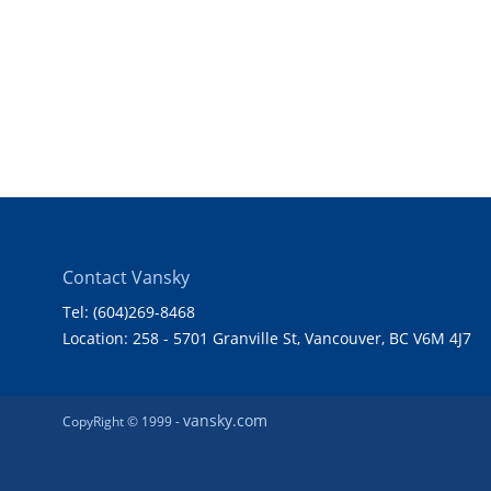
Contact Vansky
Tel: (604)269-8468
Location: 258 - 5701 Granville St, Vancouver, BC V6M 4J7
vansky.com
CopyRight © 1999 -