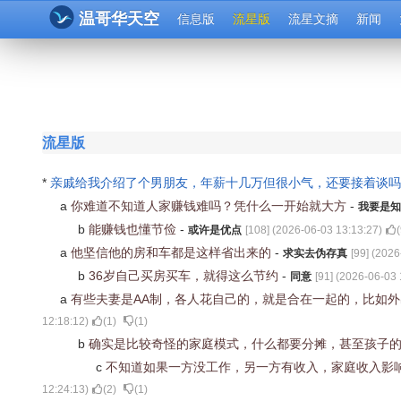
温哥华天空
信息版
流星版
流星文摘
新闻
流星版
*
亲戚给我介绍了个男朋友，年薪十几万但很小气，还要接着谈
a
你难道不知道人家赚钱难吗？凭什么一开始就大方
-
我要是知
b
能赚钱也懂节俭
-
或许是优点
[
108
] (
2026-06-03 13:13:27
)
(
a
他坚信他的房和车都是这样省出来的
-
求实去伪存真
[
99
] (
2026
b
36岁自己买房买车，就得这么节约
-
同意
[
91
] (
2026-06-03 
a
有些夫妻是AA制，各人花自己的，就是合在一起的，比如
12:18:12
)
(
1
)
(
1
)
b
确实是比较奇怪的家庭模式，什么都要分摊，甚至孩子
c
不知道如果一方没工作，另一方有收入，家庭收入影
12:24:13
)
(
2
)
(
1
)