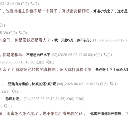
03 13:14:46
)
(
2
)
(
1
)
值”，他看出楼主你也不是一手货了，所以更要精打细
-
算谨小慎之了，这才是
(
1
)
5:38
)
(
0
)
(
0
)
的空间。你是爱钱还是看人？
-
我一天挣5万，你不认识
[
118
] (
2026-06-03 12:2
，你是老板吗
-
不想想自己水平
[
99
] (
2026-06-03 12:30:03
)
(
1
)
(
1
)
 (
2026-06-03 13:16:38
)
(
2
)
(
1
)
相亲了？ 你这角色转换的真快啊，后天你打算换个啥
-
角色呀？？？你给大
节，
-
还煞有介事的，比真的还“真”呢
[
90
] (
2026-06-03 12:36:16
)
(
6
)
(
1
)
)
(
1
)
(
1
)
，
-
你说对吧，
[
84
] (
2026-06-03 13:34:36
)
(
0
)
(
0
)
0
)
(
0
)
象、闺蜜怎么怎么地了，也不怕他们看见你的贴，
-
你真不愧是玩死盖啊，
[