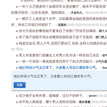
b
说得对。要找到什么样的人，要看你自己是什么条件。
a
一年十几万很多吗？如果经常去贵的餐厅，根本不可能买得
的展示给你，让你去选择。婚前婚后...
-
才会长久。
[
84
] (
2026-06-04
a
一般打工人就是这个水平。以前豪掷金钱的是国内来的投资
好，有份工作就已经很好了。
-
说真的
[
104
] (
2026-06-04 08:25:41
)
a
你大方喜欢好餐馆就不要来往了你抠门节俭可以继续
-
两个
a
有了孩子他恨不得从你嘴里抢饭吃孩子是个无底洞
-
抠门男人
a
钱是试金石 男人小气 说明只爱自己 自私 这种人结婚后你
(
0
)
(
0
)
a
男人对老婆抠门就像女人对男人性冷淡一样你自己决定
-
你
a
一房一厅本田一看就是家里托举不了的太穷没能力
-
小气只是
他们对你小气太正常了。大多数人对自己都非常小气。
a
-
Gu
他们对你小气太正常了。大多数人对自己都非常小气。
回复
a
至少他不会有外遇，挺顾家，过日子的样子。
-
green
[
73
] (
2
a
你不给人家操逼，哪个男人肯给你花钱
-
谁比谁傻
[
103
] (
2026-