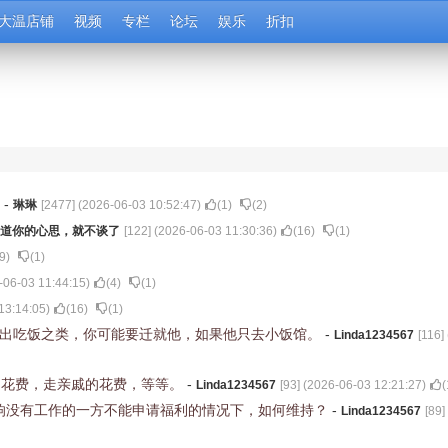
大温店铺
视频
专栏
论坛
娱乐
折扣
吗
-
琳琳
[
2477
] (
2026-06-03 10:52:47
)
(
1
)
(
2
)
道你的心思，就不谈了
[
122
] (
2026-06-03 11:30:36
)
(
16
)
(
1
)
9
)
(
1
)
-06-03 11:44:15
)
(
4
)
(
1
)
13:14:05
)
(
16
)
(
1
)
外出吃饭之类，你可能要迁就他，如果他只去小饭馆。
-
Linda1234567
[
116
] 
的花费，走亲戚的花费，等等。
-
Linda1234567
[
93
] (
2026-06-03 12:21:27
)
(
响没有工作的一方不能申请福利的情况下，如何维持？
-
Linda1234567
[
89
]