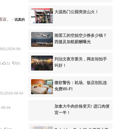
大温热门公园突发山火！
原谅。
-
说真的
闹罢工的空姐空少挣多少钱？
西捷及加航薪酬曝光
[
80
] (
2026-06-
列治文夜市要关，网友却拍手
)
(
1
)
(
0
)
叫好！
微软警告：机场、饭店别乱连
免费Wi-Fi
5
] (
2026-06-04
加拿大牛肉价格变天! 进口肉便
-06-04
宜一半！