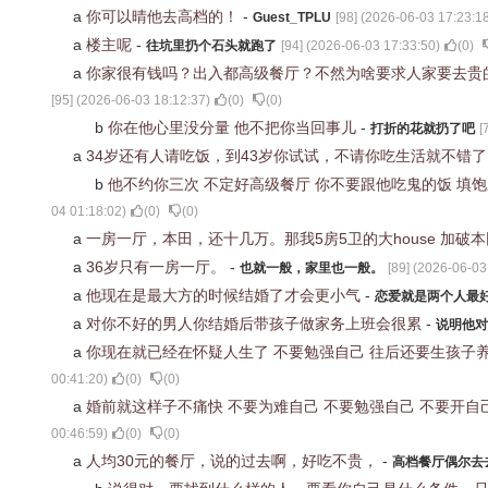
a
你可以晴他去高档的！
-
Guest_TPLU
[
98
] (
2026-06-03 17:23:1
a
楼主呢
-
往坑里扔个石头就跑了
[
94
] (
2026-06-03 17:33:50
)
(
0
)
a
你家很有钱吗？出入都高级餐厅？不然为啥要求人家要去贵
[
95
] (
2026-06-03 18:12:37
)
(
0
)
(
0
)
b
你在他心里没分量 他不把你当回事儿
-
打折的花就扔了吧
[
a
34岁还有人请吃饭，到43岁你试试，不请你吃生活就不错
b
他不约你三次 不定好高级餐厅 你不要跟他吃鬼的饭 填
04 01:18:02
)
(
0
)
(
0
)
a
一房一厅，本田，还十几万。那我5房5卫的大house 加
a
36岁只有一房一厅。
-
也就一般，家里也一般。
[
89
] (
2026-06-03
a
他现在是最大方的时候结婚了才会更小气
-
恋爱就是两个人最
a
对你不好的男人你结婚后带孩子做家务上班会很累
-
说明他对
a
你现在就已经在怀疑人生了 不要勉强自己 往后还要生孩子
00:41:20
)
(
0
)
(
0
)
a
婚前就这样子不痛快 不要为难自己 不要勉强自己 不要开自
00:46:59
)
(
0
)
(
0
)
a
人均30元的餐厅，说的过去啊，好吃不贵，
-
高档餐厅偶尔去