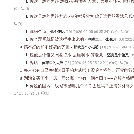
b
你这是鸡的思维 鸡找鸡 鸭找鸭 人家是大龄年轻人 你
(
0
)
(
0
)
b
你这是鸡的思维方式 鸡的生活习性 你是这样的看法只代
(
0
)
b
你妈个逼
-
你个傻比
[
69
] (
2026-06-05 09:35:34
)
(
0
)
(
0
)
b
你个浑蛋就是被这样生出来的
-
狗嘴里吐不出象牙
[
68
] (
2026
a
搞不好的和不好搞的齐聚
-
那就当个小老婆
[
88
] (
2026-06-04 20:
b
说他是个傻叉 你以为你是谁啊 你算老几
-
还真是个傻叉
[
9
b
鬼话
-
你家里的去当
[
96
] (
2026-06-05 15:12:21
)
(
0
)
(
0
)
a
每人都有自己挣钱过日子的方式啦！没啥奇怪的。正常的行
a
列治文买了个一房一厅公寓，也有一辆本田车----这算有钱
b
你说的国内一线城市是哪几个？你去过吗？上海的外环外
17:25:33
)
(
0
)
(
0
)