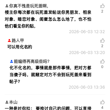
你真不愧是玩死盖啊，
2
楼主你每次都在玩死盖发帖说你男朋友、相亲
对象、暗恋对象、闺蜜怎么怎么地了，也不怕
他们看见你的贴，
2026-06-03 12:32
路人甲
2
可以用化名的
2026-06-03 13:20
能编得再高级些吗？
0
化不化名的，事情就是那件事情，把对方都
当傻子吗，就赌定对方不会到玩死盖来看到
帖子？
2026-06-03 13:36
本山
4
一种是对你扣： 要检讨自己的问题，可以直接