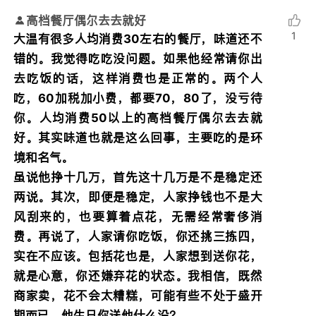
高档餐厅偶尔去去就好
1
大温有很多人均消费30左右的餐厅，味道还不
错的。我觉得吃吃没问题。如果他经常请你出
去吃饭的话，这样消费也是正常的。两个人
吃，60加税加小费，都要70，80了，没亏待
你。人均消费50以上的高档餐厅偶尔去去就
好。其实味道也就是这么回事，主要吃的是环
境和名气。
虽说他挣十几万，首先这十几万是不是稳定还
两说。其次，即便是稳定，人家挣钱也不是大
风刮来的，也要算着点花，无需经常奢侈消
费。再说了，人家请你吃饭，你还挑三拣四，
实在不应该。包括花也是，人家想到送你花，
就是心意，你还嫌弃花的状态。我相信，既然
商家卖，花不会太糟糕，可能有些不处于盛开
期而已。他生日你送他什么没？