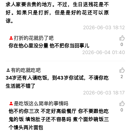
求人家要去贵的地方。不过，生日送残花是不
好。如果只是打折，但是是好的花还可以原
谅。
2026-06-03 18:12
打折的花就扔了吧
0
你在他心里没分量 他不把你当回事儿
2026-06-04 01:40
有的吃就吃吧
2
34岁还有人请吃饭，到43岁你试试，不请你吃
生活就不错了
2026-06-03 18:17
是吃饭这么简单的事情吗
0
他不约你三次 不定好高级餐厅 你不要跟他吃
鬼的饭 填饱肚子还不容易吗 煮个面炒碗饭三
个馒头两片面包