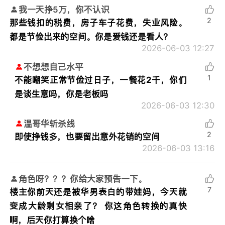
我一天挣5万，你不认识
2
那些钱扣的税费，房子车子花费，失业风险。
都是节俭出来的空间。你是爱钱还是看人？
2026-06-03 12:27
不想想自己水平
1
不能嘲笑正常节俭过日子，一餐花2千，你们
是谈生意吗，你是老板吗
2026-06-03 12:30
温哥华斩杀线
2
即使挣钱多，也要留出意外花销的空间
2026-06-03 13:16
角色呀？？？你给大家预告一下。
7
楼主你前天还是被华男表白的带娃妈，今天就
变成大龄剩女相亲了？ 你这角色转换的真快
啊，后天你打算换个啥