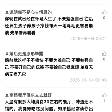
说明你不是心甘情愿的
0
你现在就已经在怀疑人生了 不要勉强自己 往后
还要生孩子养孩子挣钱每天一地鸡毛更容易崩
溃 先单着再看看
2026-06-04 00:41
婚后更是原形毕露
0
婚前就这样子不痛快 不要为难自己 不要勉强自
己 不要开自己的玩笑 不要给自己找麻烦 单身无
病无痛无灾
2026-06-04 00:46
高档餐厅偶尔去去就好
1
大温有很多人均消费30左右的餐厅，味道还不
错的。我觉得吃吃没问题。如果他经常请你出