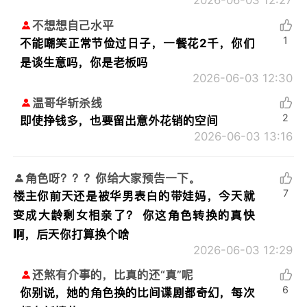
2026-06-03 12:27
不想想自己水平
1
不能嘲笑正常节俭过日子，一餐花2千，你们
是谈生意吗，你是老板吗
2026-06-03 12:30
温哥华斩杀线
2
即使挣钱多，也要留出意外花销的空间
2026-06-03 13:16
角色呀？？？你给大家预告一下。
7
楼主你前天还是被华男表白的带娃妈，今天就
变成大龄剩女相亲了？ 你这角色转换的真快
啊，后天你打算换个啥
2026-06-03 12:29
还煞有介事的，比真的还“真”呢
6
你别说，她的角色换的比间谍剧都奇幻，每次