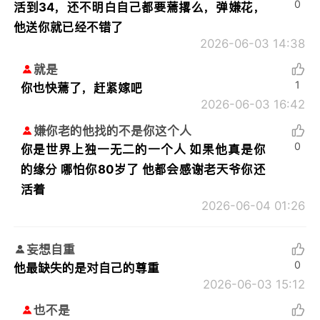
0
活到34，还不明白自己都要蔫撂么，弹嫌花，
他送你就已经不错了
2026-06-03 14:38
就是
1
你也快蔫了，赶紧嫁吧
2026-06-03 16:42
嫌你老的他找的不是你这个人
0
你是世界上独一无二的一个人 如果他真是你
的缘分 哪怕你80岁了 他都会感谢老天爷你还
活着
2026-06-04 01:26
妄想自重
0
他最缺失的是对自己的尊重
2026-06-03 15:12
也不是