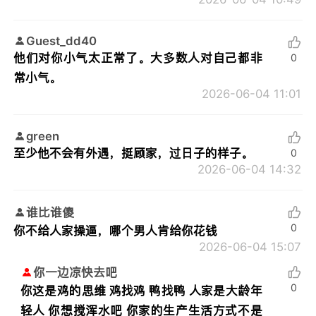
Guest_dd40
他们对你小气太正常了。大多数人对自己都非
0
常小气。
2026-06-04 11:01
green
至少他不会有外遇，挺顾家，过日子的样子。
0
2026-06-04 14:32
谁比谁傻
0
你不给人家操逼，哪个男人肯给你花钱
2026-06-04 15:07
你一边凉快去吧
0
你这是鸡的思维 鸡找鸡 鸭找鸭 人家是大龄年
轻人 你想搅浑水吧 你家的生产生活方式不是