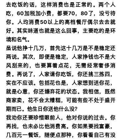
去吃饭的话，这样消费也是正常的。两个人
吃，60加税加小费，都要70，80了，没亏待
你。人均消费50以上的高档餐厅偶尔去去就
好。其实味道也就是这么回事，主要吃的是环
境和名气。
虽说他挣十几万，首先这十几万是不是稳定还
两说。其次，即便是稳定，人家挣钱也不是大
风刮来的，也要算着点花，无需经常奢侈消
费。再说了，人家请你吃饭，你还挑三拣四，
实在不应该。包括花也是，人家想到送你花，
就是心意，你还嫌弃花的状态。我相信，既然
商家卖，花不会太糟糕，可能有些不处于盛开
期而已。他生日你送他什么没？
我劝你还要珍惜眼前人，他对你说的过去。你
再找，也未必比他消费高。你如果要找富豪，
几百元一餐饭，随便点那种，你看看自己有没