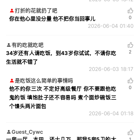
打折的花就扔了吧
0
你在他心里没分量 他不把你当回事儿
2026-06-04 01:40
有的吃就吃吧
2
34岁还有人请吃饭，到43岁你试试，不请你吃
生活就不错了
2026-06-03 18:17
是吃饭这么简单的事情吗
0
他不约你三次 不定好高级餐厅 你不要跟他吃
鬼的饭 填饱肚子还不容易吗 煮个面炒碗饭三
个馒头两片面包
2026-06-04 01:18
Guest_Cywc
一房一厅，本田，还十几万。那我5房5卫的大
1