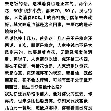
去吃饭的话，这样消费也是正常的。两个人
吃，60加税加小费，都要70，80了，没亏待
你。人均消费50以上的高档餐厅偶尔去去就
好。其实味道也就是这么回事，主要吃的是环
境和名气。
虽说他挣十几万，首先这十几万是不是稳定还
两说。其次，即便是稳定，人家挣钱也不是大
风刮来的，也要算着点花，无需经常奢侈消
费。再说了，人家请你吃饭，你还挑三拣四，
实在不应该。包括花也是，人家想到送你花，
就是心意，你还嫌弃花的状态。我相信，既然
商家卖，花不会太糟糕，可能有些不处于盛开
期而已。他生日你送他什么没？
我劝你还要珍惜眼前人，他对你说的过去。你
再找，也未必比他消费高。你如果要找富豪，
几百元一餐饭，随便点那种，你看看自己有没