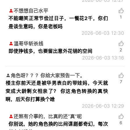
2026-06-03 12:27
不想想自己水平
1
不能嘲笑正常节俭过日子，一餐花2千，你们
是谈生意吗，你是老板吗
2026-06-03 12:30
温哥华斩杀线
2
即使挣钱多，也要留出意外花销的空间
2026-06-03 13:16
角色呀？？？你给大家预告一下。
7
楼主你前天还是被华男表白的带娃妈，今天就
变成大龄剩女相亲了？ 你这角色转换的真快
啊，后天你打算换个啥
2026-06-03 12:29
还煞有介事的，比真的还“真”呢
6
你别说，她的角色换的比间谍剧都奇幻，每次