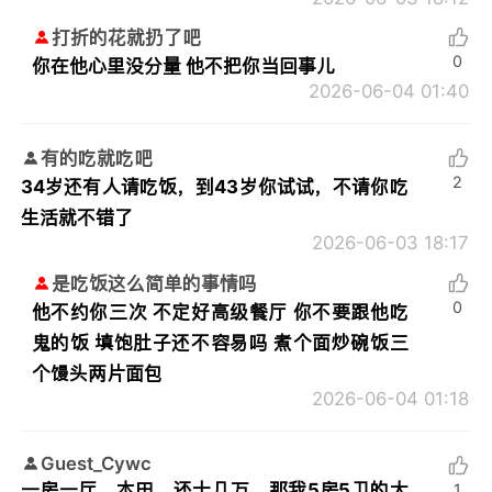
打折的花就扔了吧
0
你在他心里没分量 他不把你当回事儿
2026-06-04 01:40
有的吃就吃吧
2
34岁还有人请吃饭，到43岁你试试，不请你吃
生活就不错了
2026-06-03 18:17
是吃饭这么简单的事情吗
0
他不约你三次 不定好高级餐厅 你不要跟他吃
鬼的饭 填饱肚子还不容易吗 煮个面炒碗饭三
个馒头两片面包
2026-06-04 01:18
Guest_Cywc
一房一厅，本田，还十几万。那我5房5卫的大
1