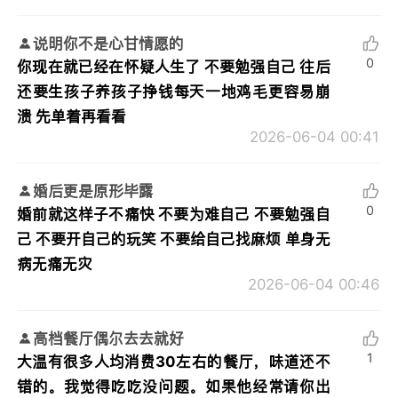
说明你不是心甘情愿的
0
你现在就已经在怀疑人生了 不要勉强自己 往后
还要生孩子养孩子挣钱每天一地鸡毛更容易崩
溃 先单着再看看
2026-06-04 00:41
婚后更是原形毕露
0
婚前就这样子不痛快 不要为难自己 不要勉强自
己 不要开自己的玩笑 不要给自己找麻烦 单身无
病无痛无灾
2026-06-04 00:46
高档餐厅偶尔去去就好
1
大温有很多人均消费30左右的餐厅，味道还不
错的。我觉得吃吃没问题。如果他经常请你出