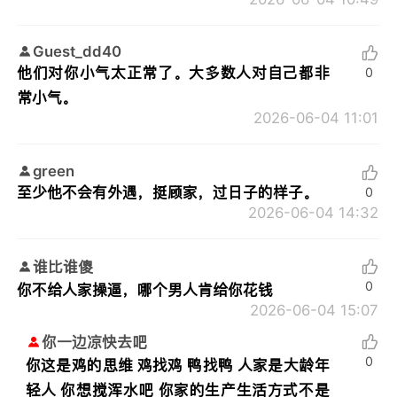
Guest_dd40
他们对你小气太正常了。大多数人对自己都非
0
常小气。
2026-06-04 11:01
green
至少他不会有外遇，挺顾家，过日子的样子。
0
2026-06-04 14:32
谁比谁傻
0
你不给人家操逼，哪个男人肯给你花钱
2026-06-04 15:07
你一边凉快去吧
0
你这是鸡的思维 鸡找鸡 鸭找鸭 人家是大龄年
轻人 你想搅浑水吧 你家的生产生活方式不是