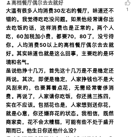
高档餐厅偶尔去去就好
1
大温有很多人均消费30左右的餐厅，味道还不
错的。我觉得吃吃没问题。如果他经常请你出
去吃饭的话，这样消费也是正常的。两个人
吃，60加税加小费，都要70，80了，没亏待
你。人均消费50以上的高档餐厅偶尔去去就
好。其实味道也就是这么回事，主要吃的是环
境和名气。
虽说他挣十几万，首先这十几万是不是稳定还
两说。其次，即便是稳定，人家挣钱也不是大
风刮来的，也要算着点花，无需经常奢侈消
费。再说了，人家请你吃饭，你还挑三拣四，
实在不应该。包括花也是，人家想到送你花，
就是心意，你还嫌弃花的状态。我相信，既然
商家卖，花不会太糟糕，可能有些不处于盛开
期而已。他生日你送他什么没？