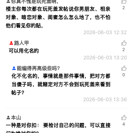
你真不愧是玩死盖啊，
2
楼主你每次都在玩死盖发帖说你男朋友、相亲
对象、暗恋对象、闺蜜怎么怎么地了，也不怕
他们看见你的贴，
2026-06-03 12:32
路人甲
2
可以用化名的
2026-06-03 13:20
能编得再高级些吗？
0
化不化名的，事情就是那件事情，把对方都
当傻子吗，就赌定对方不会到玩死盖来看到
帖子？
2026-06-03 13:36
本山
4
一种是对你扣： 要检讨自己的问题，可以直接