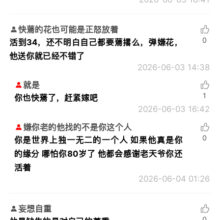
快蔫的花也可能是正怒放着
0
活到34，还不明白自己都要蔫撂么，弹嫌花，
他送你就已经不错了
2026-06-03 14:38
就是
1
你也快蔫了，赶紧嫁吧
2026-06-03 16:42
嫌你老的他找的不是你这个人
0
你是世界上独一无二的一个人 如果他真是你
的缘分 哪怕你80岁了 他都会感谢老天爷你还
活着
2026-06-04 01:26
妄想自重
0