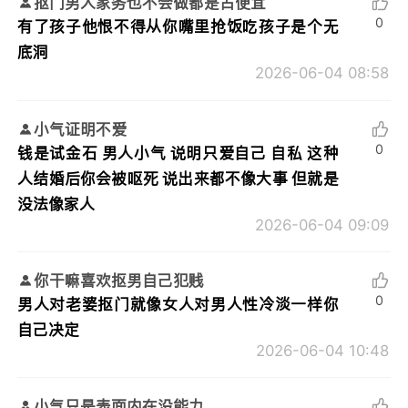
抠门男人家务也不会做都是占便宜
0
有了孩子他恨不得从你嘴里抢饭吃孩子是个无
底洞
2026-06-04 08:58
小气证明不爱
0
钱是试金石 男人小气 说明只爱自己 自私 这种
人结婚后你会被呕死 说出来都不像大事 但就是
没法像家人
2026-06-04 09:09
你干嘛喜欢抠男自己犯贱
0
男人对老婆抠门就像女人对男人性冷淡一样你
自己决定
2026-06-04 10:48
小气只是表面内在没能力