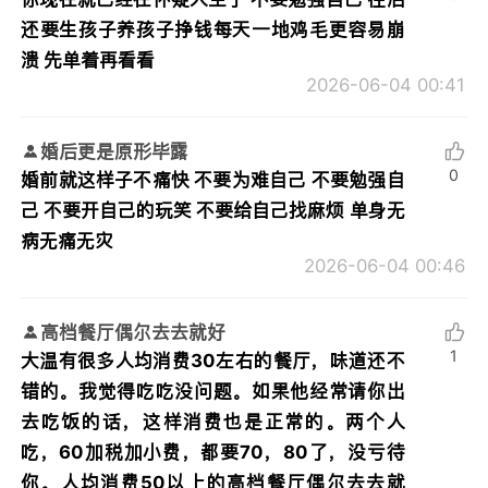
还要生孩子养孩子挣钱每天一地鸡毛更容易崩
溃 先单着再看看
2026-06-04 00:41
婚后更是原形毕露
0
婚前就这样子不痛快 不要为难自己 不要勉强自
己 不要开自己的玩笑 不要给自己找麻烦 单身无
病无痛无灾
2026-06-04 00:46
高档餐厅偶尔去去就好
1
大温有很多人均消费30左右的餐厅，味道还不
错的。我觉得吃吃没问题。如果他经常请你出
去吃饭的话，这样消费也是正常的。两个人
吃，60加税加小费，都要70，80了，没亏待
你。人均消费50以上的高档餐厅偶尔去去就