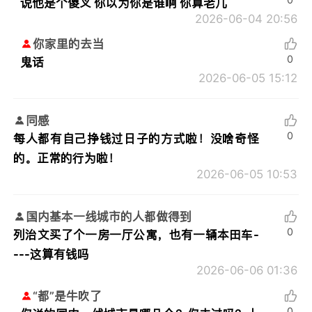
说他是个傻叉 你以为你是谁啊 你算老几
2026-06-04 20:56
你家里的去当
0
鬼话
2026-06-05 15:12
同感
0
每人都有自己挣钱过日子的方式啦！没啥奇怪
的。正常的行为啦！
2026-06-05 10:53
国内基本一线城市的人都做得到
0
列治文买了个一房一厅公寓，也有一辆本田车-
---这算有钱吗
2026-06-06 01:36
“都”是牛吹了
0