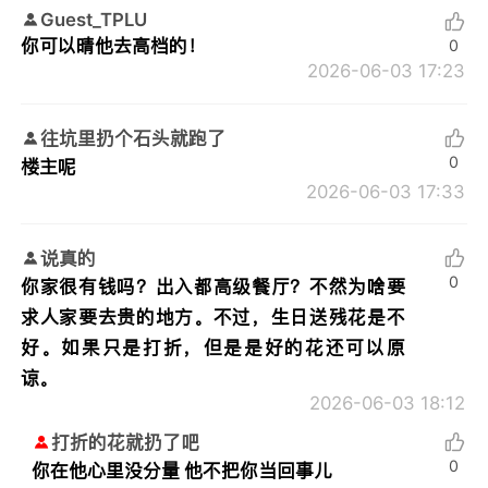
Guest_TPLU
你可以晴他去高档的！
0
2026-06-03 17:23
往坑里扔个石头就跑了
0
楼主呢
2026-06-03 17:33
说真的
0
你家很有钱吗？出入都高级餐厅？不然为啥要
求人家要去贵的地方。不过，生日送残花是不
好。如果只是打折，但是是好的花还可以原
谅。
2026-06-03 18:12
打折的花就扔了吧
0
你在他心里没分量 他不把你当回事儿