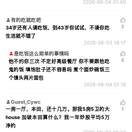
2026-06-04 01:40
有的吃就吃吧
2
34岁还有人请吃饭，到43岁你试试，不请你吃
生活就不错了
2026-06-03 18:17
是吃饭这么简单的事情吗
0
他不约你三次 不定好高级餐厅 你不要跟他吃
鬼的饭 填饱肚子还不容易吗 煮个面炒碗饭三
个馒头两片面包
2026-06-04 01:18
Guest_Cywc
一房一厅，本田，还十几万。那我5房5卫的大
1
house 加破本田算什么？我一年炒股平均5万
净的