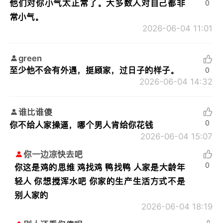
他们对你小气太正常了。大多数人对自己都非
0
常小气。
2026-06-04 11:01
green
至少他不会有外遇，挺顾家，过日子的样子。
0
2026-06-04 14:32
谁比谁傻
0
你不给人家操逼，哪个男人肯给你花钱
2026-06-04 15:07
你一边凉快去吧
0
你这是鸡的思维 鸡找鸡 鸭找鸭 人家是大龄年
轻人 你想搅浑水吧 你家的生产生活方式不是
别人家的
2026-06-04 18:19