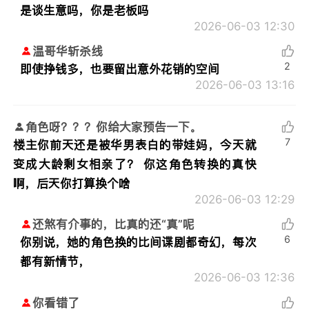
是谈生意吗，你是老板吗
2026-06-03 12:30
温哥华斩杀线
2
即使挣钱多，也要留出意外花销的空间
2026-06-03 13:16
角色呀？？？你给大家预告一下。
7
楼主你前天还是被华男表白的带娃妈，今天就
变成大龄剩女相亲了？ 你这角色转换的真快
啊，后天你打算换个啥
2026-06-03 12:29
还煞有介事的，比真的还“真”呢
6
你别说，她的角色换的比间谍剧都奇幻，每次
都有新情节，
2026-06-03 12:36
你看错了