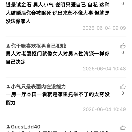
0
钱是试金石 男人小气 说明只爱自己 自私 这种
人结婚后你会被呕死 说出来都不像大事 但就是
没法像家人
2026-06-04 09:09
你干嘛喜欢抠男自己犯贱
0
男人对老婆抠门就像女人对男人性冷淡一样你
自己决定
2026-06-04 10:48
小气只是表面内在没能力
0
一房一厅本田一看就是家里托举不了的太穷没
能力
2026-06-04 10:49
Guest_dd40