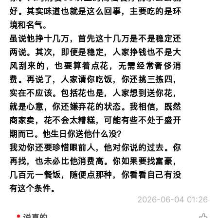
好。其实味道也就是这么回事，主要吃的是环
境和名气。
虽说他挣十几万，首先这十几万是不是稳定还
两说。其次，即便是稳定，人家挣钱也不是大
风刮来的，也要算着点花，无需经常奢侈消
费。再说了，人家请你吃饭，你还挑三拣四，
实在不应该。包括花也是，人家想到送你花，
就是心意，你还嫌弃花的状态。我相信，既然
商家卖，花不会太糟糕，可能有些不处于盛开
期而已。他生日你送他什么没？
我劝你还要珍惜眼前人，他对你说的过去。你
再找，也未必比他消费高。你如果要找富豪，
几百元一餐饭，随便点那种，你看看自己有没
有这个条件。
2026-06-04 01:26
说真的