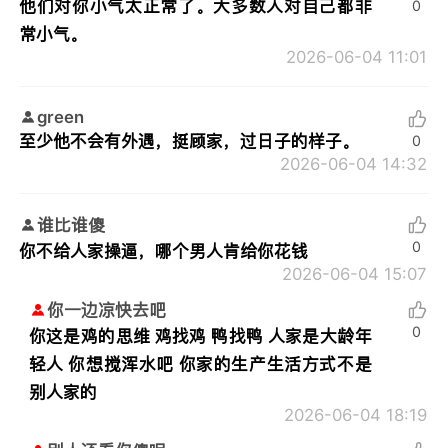
他们对你小气太正常了。大多数人对自己都非
0
常小气。
2026-06-04 11:01
green
至少他不会有外遇，挺顾家，过日子的样子。
0
2026-06-04 14:32
谁比谁傻
0
你不给人家操逼，哪个男人肯给你花钱
2026-06-04 15:07
你一边凉快去吧
0
你这是鸡的思维 鸡找鸡 鸭找鸭 人家是大龄年
轻人 你想搅浑水吧 你家的生产生活方式不是
别人家的
2026-06-04 18:19