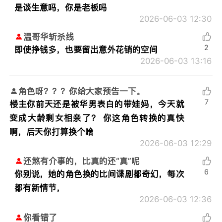
是谈生意吗，你是老板吗
2026-06-03 12:30
温哥华斩杀线
2
即使挣钱多，也要留出意外花销的空间
2026-06-03 13:16
角色呀？？？你给大家预告一下。
7
楼主你前天还是被华男表白的带娃妈，今天就
变成大龄剩女相亲了？ 你这角色转换的真快
啊，后天你打算换个啥
2026-06-03 12:29
还煞有介事的，比真的还“真”呢
6
你别说，她的角色换的比间谍剧都奇幻，每次
都有新情节，
2026-06-03 12:36
你看错了