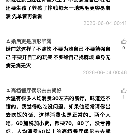
还要生孩子养孩子挣钱每天一地鸡毛更容易崩
溃 先单着再看看
2026-06-04 00:41
婚后更是原形毕露
0
婚前就这样子不痛快 不要为难自己 不要勉强自
己 不要开自己的玩笑 不要给自己找麻烦 单身无
病无痛无灾
2026-06-04 00:46
高档餐厅偶尔去去就好
1
大温有很多人均消费30左右的餐厅，味道还不
错的。我觉得吃吃没问题。如果他经常请你出
去吃饭的话，这样消费也是正常的。两个人
吃，60加税加小费，都要70，80了，没亏待
你。人均消费50以上的高档餐厅偶尔去去就