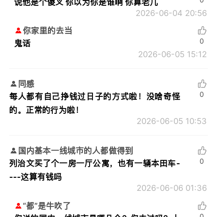
说他是个傻叉 你以为你是谁啊 你算老几
2026-06-04 20:56
你家里的去当
0
鬼话
2026-06-05 15:12
同感
0
每人都有自己挣钱过日子的方式啦！没啥奇怪
的。正常的行为啦！
2026-06-05 10:53
国内基本一线城市的人都做得到
0
列治文买了个一房一厅公寓，也有一辆本田车-
---这算有钱吗
2026-06-06 01:36
“都”是牛吹了
0