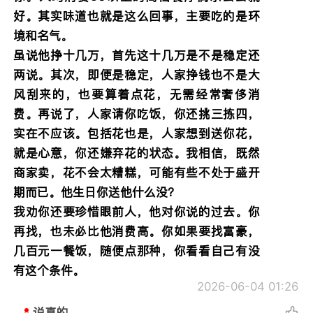
好。其实味道也就是这么回事，主要吃的是环
境和名气。
虽说他挣十几万，首先这十几万是不是稳定还
两说。其次，即便是稳定，人家挣钱也不是大
风刮来的，也要算着点花，无需经常奢侈消
费。再说了，人家请你吃饭，你还挑三拣四，
实在不应该。包括花也是，人家想到送你花，
就是心意，你还嫌弃花的状态。我相信，既然
商家卖，花不会太糟糕，可能有些不处于盛开
期而已。他生日你送他什么没？
我劝你还要珍惜眼前人，他对你说的过去。你
再找，也未必比他消费高。你如果要找富豪，
几百元一餐饭，随便点那种，你看看自己有没
有这个条件。
2026-06-04 01:26
说真的