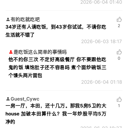
2026-06-04 01:40
有的吃就吃吧
2
34岁还有人请吃饭，到43岁你试试，不请你吃
生活就不错了
2026-06-03 18:17
是吃饭这么简单的事情吗
0
他不约你三次 不定好高级餐厅 你不要跟他吃
鬼的饭 填饱肚子还不容易吗 煮个面炒碗饭三
个馒头两片面包
2026-06-04 01:18
Guest_Cywc
一房一厅，本田，还十几万。那我5房5卫的大
1
house 加破本田算什么？我一年炒股平均5万
净的