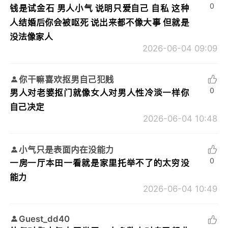
0
钱是试金石 男人小气 说明只爱自己 自私 这种
人结婚后你会被呕死 说出来都不像大事 但就是
没法像家人
2026-06-04 09:09
你干嘛喜欢抠男自己犯贱
0
男人对老婆抠门就像女人对男人性冷淡一样你
自己决定
2026-06-04 10:48
小气只是表面内在没能力
0
一房一厅本田一看就是家里托举不了的太穷没
能力
2026-06-04 10:49
Guest_dd40