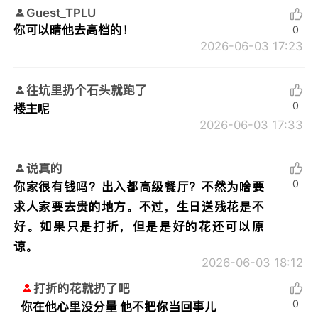
Guest_TPLU
你可以晴他去高档的！
0
2026-06-03 17:23
往坑里扔个石头就跑了
0
楼主呢
2026-06-03 17:33
说真的
0
你家很有钱吗？出入都高级餐厅？不然为啥要
求人家要去贵的地方。不过，生日送残花是不
好。如果只是打折，但是是好的花还可以原
谅。
2026-06-03 18:12
打折的花就扔了吧
0
你在他心里没分量 他不把你当回事儿