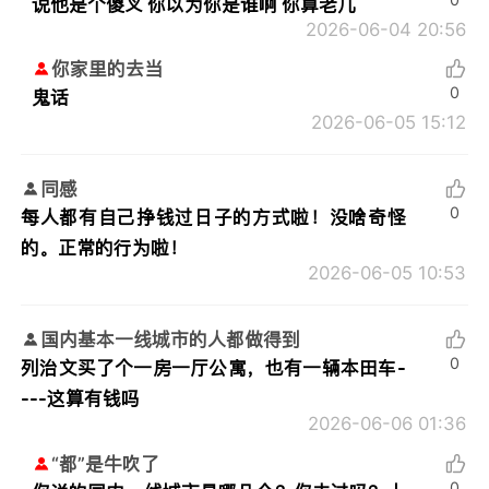
说他是个傻叉 你以为你是谁啊 你算老几
2026-06-04 20:56
你家里的去当
0
鬼话
2026-06-05 15:12
同感
0
每人都有自己挣钱过日子的方式啦！没啥奇怪
的。正常的行为啦！
2026-06-05 10:53
国内基本一线城市的人都做得到
0
列治文买了个一房一厅公寓，也有一辆本田车-
---这算有钱吗
2026-06-06 01:36
“都”是牛吹了
0