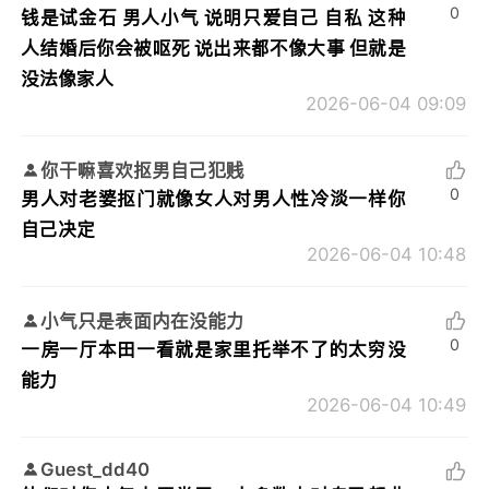
0
钱是试金石 男人小气 说明只爱自己 自私 这种
人结婚后你会被呕死 说出来都不像大事 但就是
没法像家人
2026-06-04 09:09
你干嘛喜欢抠男自己犯贱
0
男人对老婆抠门就像女人对男人性冷淡一样你
自己决定
2026-06-04 10:48
小气只是表面内在没能力
0
一房一厅本田一看就是家里托举不了的太穷没
能力
2026-06-04 10:49
Guest_dd40