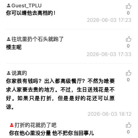
Guest_TPLU
你可以晴他去高档的！
0
2026-06-03 17:23
往坑里扔个石头就跑了
0
楼主呢
2026-06-03 17:33
说真的
0
你家很有钱吗？出入都高级餐厅？不然为啥要
求人家要去贵的地方。不过，生日送残花是不
好。如果只是打折，但是是好的花还可以原
谅。
2026-06-03 18:12
打折的花就扔了吧
0
你在他心里没分量 他不把你当回事儿