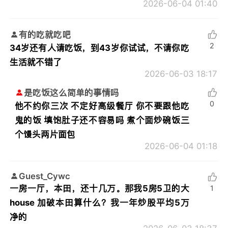
2026-06-04 01:40
有的吃就吃吧
2
34岁还有人请吃饭，到43岁你试试，不请你吃
生活就不错了
2026-06-03 18:17
是吃饭这么简单的事情吗
0
他不约你三次 不定好高级餐厅 你不要跟他吃
鬼的饭 填饱肚子还不容易吗 煮个面炒碗饭三
个馒头两片面包
2026-06-04 01:18
Guest_Cywc
一房一厅，本田，还十几万。那我5房5卫的大
1
house 加破本田算什么？我一年炒股平均5万
净的