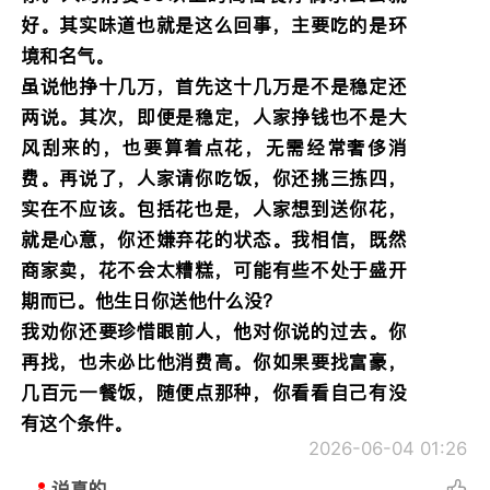
好。其实味道也就是这么回事，主要吃的是环
境和名气。
虽说他挣十几万，首先这十几万是不是稳定还
两说。其次，即便是稳定，人家挣钱也不是大
风刮来的，也要算着点花，无需经常奢侈消
费。再说了，人家请你吃饭，你还挑三拣四，
实在不应该。包括花也是，人家想到送你花，
就是心意，你还嫌弃花的状态。我相信，既然
商家卖，花不会太糟糕，可能有些不处于盛开
期而已。他生日你送他什么没？
我劝你还要珍惜眼前人，他对你说的过去。你
再找，也未必比他消费高。你如果要找富豪，
几百元一餐饭，随便点那种，你看看自己有没
有这个条件。
2026-06-04 01:26
说真的