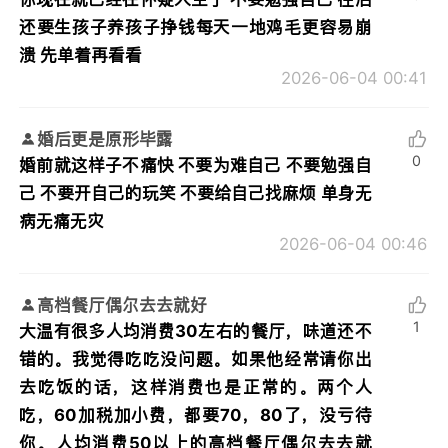
还要生孩子养孩子挣钱每天一地鸡毛更容易崩
溃 先单着再看看
2026-06-04 00:41
婚后更是原形毕露
0
婚前就这样子不痛快 不要为难自己 不要勉强自
己 不要开自己的玩笑 不要给自己找麻烦 单身无
病无痛无灾
2026-06-04 00:46
高档餐厅偶尔去去就好
1
大温有很多人均消费30左右的餐厅，味道还不
错的。我觉得吃吃没问题。如果他经常请你出
去吃饭的话，这样消费也是正常的。两个人
吃，60加税加小费，都要70，80了，没亏待
你。人均消费50以上的高档餐厅偶尔去去就