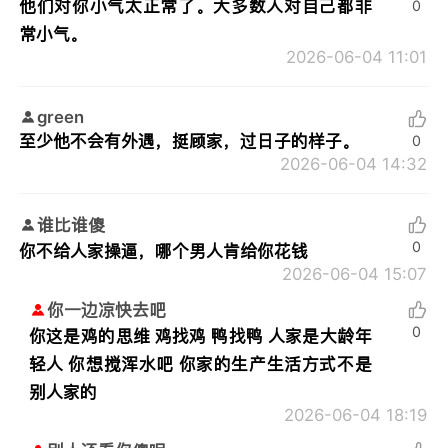
他们对你小气太正常了。大多数人对自己都非
0
常小气。
2026-06-04 11:01
green
至少他不会有外遇，挺顾家，过日子的样子。
0
2026-06-04 14:32
谁比谁傻
0
你不给人家操逼，哪个男人肯给你花钱
2026-06-04 15:07
你一边凉快去吧
0
你这是鸡的思维 鸡找鸡 鸭找鸭 人家是大龄年
轻人 你想搅浑水吧 你家的生产生活方式不是
别人家的
2026-06-04 18:19