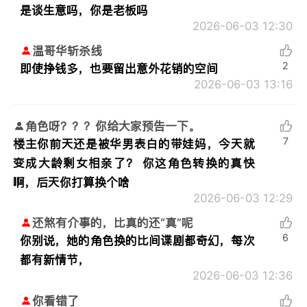
是谈生意吗，你是老板吗
2026-06-03 12:30
温哥华斩杀线
2
即使挣钱多，也要留出意外花销的空间
2026-06-03 13:16
角色呀？？？你给大家预告一下。
7
楼主你前天还是被华男表白的带娃妈，今天就
变成大龄剩女相亲了？ 你这角色转换的真快
啊，后天你打算换个啥
2026-06-03 12:29
还煞有介事的，比真的还“真”呢
6
你别说，她的角色换的比间谍剧都奇幻，每次
都有新情节，
2026-06-03 12:36
你看错了