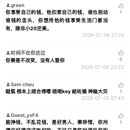
green
你享受自己的钱，他扣索自己的钱，谁也别动
1
谁钱的念头，你想用他的钱享受生活门都没
有，除非小20还美。
2026-07-04 21:29
时间不在你这边
0
你要是不改变，没有人娶你
2026-07-04 22:23
Sam cheu
嘥氣 根本上唔合得嚟 唔啱key 結咗婚 神嗌大交
1
2026-07-05 07:43
Guest_yxF4
能挣钱，不乱花钱，是好男人，要珍惜，你所
1