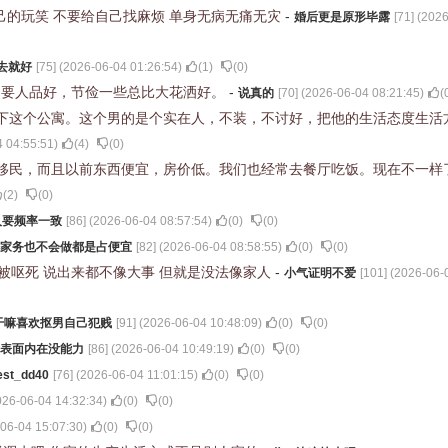
己的玩笑 不要给自己找麻烦 单身无病无痛无灾
-
婚后更是原形毕露
[
71
] (
2026
去就好
[
75
] (
2026-06-04 01:26:54
)
(
1
)
(
0
)
只要人品好，节俭一些总比大花洒好。
-
说真的
[
70
] (
2026-06-04 08:21:45
)
(
下这个公寓。这个男的是个实在人，不装，不讨好，把他的生活态度生活
 04:55:51
)
(
4
)
(
0
)
移民，而且以前东西便宜，房价低。我们也经常去餐厅吃饭。现在不一样
(
2
)
(
0
)
人要频率一致
[
86
] (
2026-06-04 08:57:54
)
(
0
)
(
0
)
家务也不会做都是占便宜
[
82
] (
2026-06-04 08:58:55
)
(
0
)
(
0
)
会被呕死 说出来都不像大事 但就是没法像家人
-
小气证明不爱
[
101
] (
2026-06-
干嘛喜欢抠男自己犯贱
[
91
] (
2026-06-04 10:48:09
)
(
0
)
(
0
)
表面内在没能力
[
86
] (
2026-06-04 10:49:19
)
(
0
)
(
0
)
est_dd40
[
76
] (
2026-06-04 11:01:15
)
(
0
)
(
0
)
026-06-04 14:32:34
)
(
0
)
(
0
)
06-04 15:07:30
)
(
0
)
(
0
)