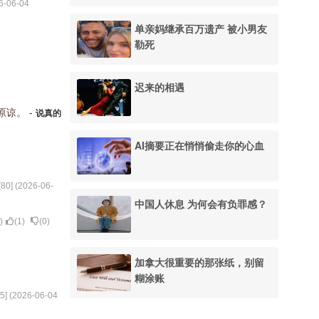
6-06-04
单亲妈继承百万遗产 被小男友
勒死
迟来的相遇
原谅。
-
说真的
AI摘要正在悄悄偷走你的心血
[
80
] (
2026-06-
中国人休息 为何会有负罪感？
)
(
1
)
(
0
)
加拿大很重要的那张纸，别留
糊涂账
5
] (
2026-06-04