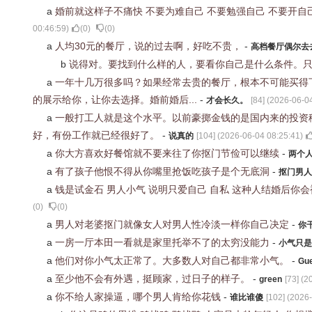
a
婚前就这样子不痛快 不要为难自己 不要勉强自己 不要开自
00:46:59
)
(
0
)
(
0
)
a
人均30元的餐厅，说的过去啊，好吃不贵，
-
高档餐厅偶尔去
b
说得对。要找到什么样的人，要看你自己是什么条件。
a
一年十几万很多吗？如果经常去贵的餐厅，根本不可能买得
的展示给你，让你去选择。婚前婚后...
-
才会长久。
[
84
] (
2026-06-04
a
一般打工人就是这个水平。以前豪掷金钱的是国内来的投资
好，有份工作就已经很好了。
-
说真的
[
104
] (
2026-06-04 08:25:41
)
a
你大方喜欢好餐馆就不要来往了你抠门节俭可以继续
-
两个
a
有了孩子他恨不得从你嘴里抢饭吃孩子是个无底洞
-
抠门男人
a
钱是试金石 男人小气 说明只爱自己 自私 这种人结婚后你
(
0
)
(
0
)
a
男人对老婆抠门就像女人对男人性冷淡一样你自己决定
-
你
a
一房一厅本田一看就是家里托举不了的太穷没能力
-
小气只是
a
他们对你小气太正常了。大多数人对自己都非常小气。
-
Gu
a
至少他不会有外遇，挺顾家，过日子的样子。
-
green
[
73
] (
2
a
你不给人家操逼，哪个男人肯给你花钱
-
谁比谁傻
[
102
] (
2026-