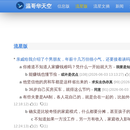
温哥华天空
信息版
流星版
流星文摘
新闻
流星版
*
亲戚给我介绍了个男朋友，年薪十几万但很小气，还要接着谈
a
你难道不知道人家赚钱难吗？凭什么一开始就大方
-
我要是知
b
能赚钱也懂节俭
-
或许是优点
[
108
] (
2026-06-03 13:13:27
)
(
a
他坚信他的房和车都是这样省出来的
-
求实去伪存真
[
99
] (
2026
b
36岁自己买房买车，就得这么节约
-
同意
[
91
] (
2026-06-03 
a
有些夫妻是AA制，各人花自己的，就是合在一起的，比如
12:18:12
)
(
1
)
(
1
)
b
确实是比较奇怪的家庭模式，什么都要分摊，甚至孩子
c
不知道如果一方没工作，另一方有收入，家庭收入影
12:24:13
)
(
2
)
(
1
)