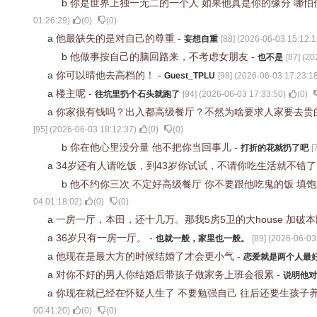
b
你是世界上独一无二的一个人 如果他真是你的缘分 哪怕
01:26:29
)
(
0
)
(
0
)
a
他最缺失的是对自己的尊重
-
妄想自重
[
88
] (
2026-06-03 15:12:1
b
他做事按自己的脑回路来，不考虑女朋友
-
也不是
[
87
] (
20
a
你可以晴他去高档的！
-
Guest_TPLU
[
98
] (
2026-06-03 17:23:1
a
楼主呢
-
往坑里扔个石头就跑了
[
94
] (
2026-06-03 17:33:50
)
(
0
)
a
你家很有钱吗？出入都高级餐厅？不然为啥要求人家要去贵
[
95
] (
2026-06-03 18:12:37
)
(
0
)
(
0
)
b
你在他心里没分量 他不把你当回事儿
-
打折的花就扔了吧
[
a
34岁还有人请吃饭，到43岁你试试，不请你吃生活就不错
b
他不约你三次 不定好高级餐厅 你不要跟他吃鬼的饭 填
04 01:18:02
)
(
0
)
(
0
)
a
一房一厅，本田，还十几万。那我5房5卫的大house 加
a
36岁只有一房一厅。
-
也就一般，家里也一般。
[
89
] (
2026-06-03
a
他现在是最大方的时候结婚了才会更小气
-
恋爱就是两个人最
a
对你不好的男人你结婚后带孩子做家务上班会很累
-
说明他对
a
你现在就已经在怀疑人生了 不要勉强自己 往后还要生孩子
00:41:20
)
(
0
)
(
0
)