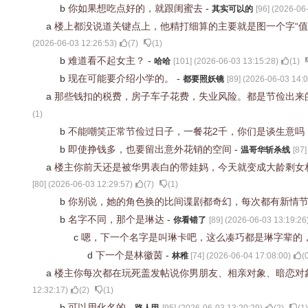
b
你如果想吃点好的，就跟闺蜜去
-
其实可以的
[
96
] (
2026-06-
a
楼上都没说道关键点上，他精打细算的主要就是图一个字“
(
2026-06-03 12:26:53
)
(
7
)
(
1
)
b
难道看不起女主？
-
哈哈
[
101
] (
2026-06-03 13:15:28
)
(
1
)
b
现在可能要介绍小学的。
-
都要照妖镜
[
89
] (
2026-06-03 14:0
a
那些钱扣的税费，房子车子花费，失业风险。都是节俭出来
(
1
)
b
不能嘲笑正常节俭过日子，一餐花2千，你们是谈生意吗
b
即使挣钱多，也要留出意外花销的空间
-
温哥华斩杀线
[
87
]
a
楼主你前天还是被华男表白的带娃妈，今天就变成大龄剩女
[
80
] (
2026-06-03 12:29:57
)
(
7
)
(
1
)
b
你别说，她的角色换的比间谍剧都奇幻，每次都有新情
b
名字不同，那个是琳达
-
你看错了
[
89
] (
2026-06-03 13:19:26
c
嗯，下一个名字是叫琳卡吧，这么凑巧都是琳字辈的
d
下一个是林徽茵
-
林稚
[
74
] (
2026-06-04 17:08:00
)
(
a
楼主你每次都在玩死盖发帖说你男朋友、相亲对象、暗恋对
12:32:17
)
(
2
)
(
1
)
b
可以用化名的
-