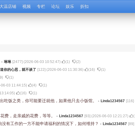
大温店铺
视频
专栏
论坛
娱乐
折扣
吗
-
琳琳
[
2477
] (
2026-06-03 10:52:47
)
(
1
)
(
2
)
道你的心思，就不谈了
[
122
] (
2026-06-03 11:30:36
)
(
16
)
(
1
)
9
)
(
1
)
-06-03 11:44:15
)
(
4
)
(
1
)
13:14:05
)
(
16
)
(
1
)
外出吃饭之类，你可能要迁就他，如果他只去小饭馆。
-
Linda1234567
[
116
] 
的花费，走亲戚的花费，等等。
-
Linda1234567
[
93
] (
2026-06-03 12:21:27
)
(
响没有工作的一方不能申请福利的情况下，如何维持？
-
Linda1234567
[
89
]