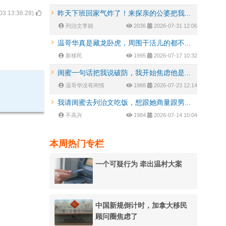
昨天下班回家气炸了！来探亲的公婆把我...
03 13:36:28
)
列治文李姐
2036
2026-07-31 12:06
温哥华真是藏龙卧虎，周围干活儿的都不...
新移民
1995
2026-07-17 10:32
闺蜜一句话把我说破防，我开始焦虑他是...
温哥华没有闲情
1988
2026-07-23 12:14
我请闺蜜去列治文吃饭，想跟她商量跟男...
不高兴
1984
2026-07-14 10:04
本周热门专栏
一个可疑行为 牵出温村大案
中国新规倒计时，加拿大移民
顾问圈焦虑了