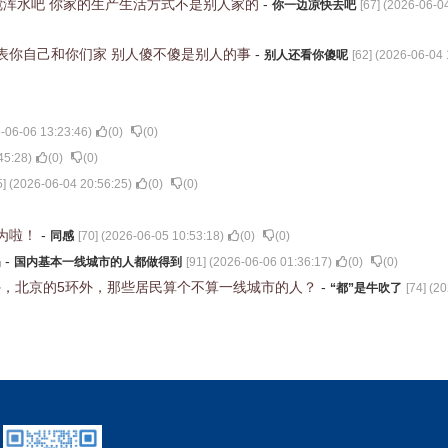
想搅浑水吧 你家的生产生活方式不是别人家的
-
你一边凉快去吧
[
67
] (
2026-06-04
表你自己和你们家 别人傻不傻是别人的事
-
别人还看你傻呢
[
62
] (
2026-06-04 
-06-06 13:23:46
)
(
0
)
(
0
)
45:28
)
(
0
)
(
0
)
5
] (
2026-06-04 20:56:25
)
(
0
)
(
0
)
为啦！
-
同感
[
70
] (
2026-06-05 10:53:18
)
(
0
)
(
0
)
吗
-
国内基本一线城市的人都做得到
[
91
] (
2026-06-06 01:36:17
)
(
0
)
(
0
)
，北京的5环外，那些居民算个不算一线城市的人？
-
“都”是牛吹了
[
74
] (
20