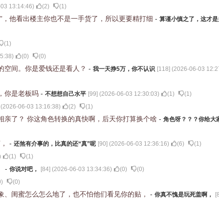
03 13:14:46
)
(
2
)
(
1
)
值”，他看出楼主你也不是一手货了，所以更要精打细
-
算谨小慎之了，这才是
(
1
)
5:38
)
(
0
)
(
0
)
的空间。你是爱钱还是看人？
-
我一天挣5万，你不认识
[
118
] (
2026-06-03 12:2
，你是老板吗
-
不想想自己水平
[
99
] (
2026-06-03 12:30:03
)
(
1
)
(
1
)
 (
2026-06-03 13:16:38
)
(
2
)
(
1
)
相亲了？ 你这角色转换的真快啊，后天你打算换个啥
-
角色呀？？？你给大
节，
-
还煞有介事的，比真的还“真”呢
[
90
] (
2026-06-03 12:36:16
)
(
6
)
(
1
)
)
(
1
)
(
1
)
，
-
你说对吧，
[
84
] (
2026-06-03 13:34:36
)
(
0
)
(
0
)
0
)
(
0
)
象、闺蜜怎么怎么地了，也不怕他们看见你的贴，
-
你真不愧是玩死盖啊，
[