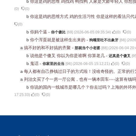
b
你这是鸡的思维 鸡找鸡 鸭找鸭 人家是大龄年轻人 你
(
0
)
(
0
)
b
你这是鸡的思维方式 鸡的生活习性 你是这样的看法只代
(
0
)
b
你妈个逼
-
你个傻比
[
69
] (
2026-06-05 09:35:34
)
(
0
)
(
0
)
b
你个浑蛋就是被这样生出来的
-
狗嘴里吐不出象牙
[
68
] (
2026
a
搞不好的和不好搞的齐聚
-
那就当个小老婆
[
88
] (
2026-06-04 20:
b
说他是个傻叉 你以为你是谁啊 你算老几
-
还真是个傻叉
[
9
b
鬼话
-
你家里的去当
[
96
] (
2026-06-05 15:12:21
)
(
0
)
(
0
)
a
每人都有自己挣钱过日子的方式啦！没啥奇怪的。正常的行
a
列治文买了个一房一厅公寓，也有一辆本田车----这算有钱
b
你说的国内一线城市是哪几个？你去过吗？上海的外环外
17:25:33
)
(
0
)
(
0
)