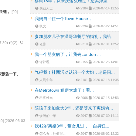
移民18年，从来没这么难过！想卖掉温...
失业人士
2384
2026-07-14 12:55
关键，
[
90
]
我妈自己住一个Town House，...
凯文
2294
2026-07-22 14:51
参加朋友儿子在温哥华餐厅的婚礼，我给...
7:30
)
(
2
)
老张
2210
2026-07-31 13:52
我一个朋友病了，让我去London ...
评评理
2155
2026-07-25 14:01
气得我！社团活动认识一个大姐，老是问...
家预告一下。
人到中年
2101
2026-07-18 11:35
在Metrotown 租房太难了！看...
租客难当
2066
2026-07-15 13:53
陪孩子来加拿大3年，还是等来了离婚协...
惨淡的中年
2047
2026-07-30 14:11
80
] (
2026-06-03
我42岁离婚3年，带女儿过，一白男狂...
怎么办，他值得...
2047
2026-08-02 12:32