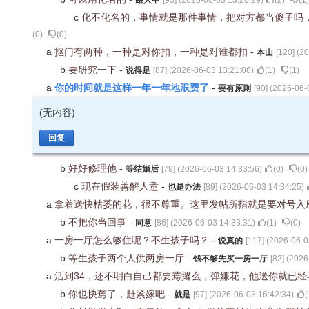
路人甲
[
95
] (
2026-06-03 13:20:29
)
(
2
)
(
1
)
c
化不化名的，事情就是那件事情，把对方都当傻子吗
(
0
)
(
0
)
a
抠门有两种，一种是对你扣，一种是对谁都扣
-
本山
[
120
] (
20
b
要研究一下
-
说得是
[
87
] (
2026-06-03 13:21:08
)
(
1
)
(
1
)
你的时间就是这样一年一年地浪费了
a
-
要有原则
[
90
] (
2026-06-
(无内容)
回复
b
好好修理他
-
等结婚后
[
79
] (
2026-06-03 14:33:56
)
(
0
)
(
0
)
c
现在假装善解人意
-
也是办法
[
89
] (
2026-06-03 14:34:25
)
a
拿着送快枯萎的花，很不尊重。这里发帖所指就是要对号入
b
不把你当回事
-
同意
[
86
] (
2026-06-03 14:33:31
)
(
1
)
(
0
)
a
一房一厅怎么够住呢？不生孩子吗？
-
说真的
[
117
] (
2026-06-0
b
等生孩子两个人供两房一厅
-
钱不够先买一房一厅
[
82
] (
2026
a
活到34，还不明白自己都要蔫撂么，弹嫌花，他送你就已
b
你也快蔫了，赶紧嫁吧
-
就是
[
97
] (
2026-06-03 16:42:34
)
(