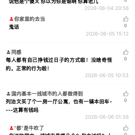
说他是个傻叉 你以为你是谁啊 你算老几
2026-06-04 20:56
你家里的去当
0
鬼话
2026-06-05 15:12
同感
0
每人都有自己挣钱过日子的方式啦！没啥奇怪
的。正常的行为啦！
2026-06-05 10:53
国内基本一线城市的人都做得到
0
列治文买了个一房一厅公寓，也有一辆本田车-
---这算有钱吗
2026-06-06 01:36
“都”是牛吹了
0