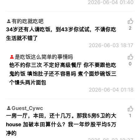
2026-06-04 01:40
有的吃就吃吧
2
34岁还有人请吃饭，到43岁你试试，不请你吃
生活就不错了
2026-06-03 18:17
是吃饭这么简单的事情吗
0
他不约你三次 不定好高级餐厅 你不要跟他吃
鬼的饭 填饱肚子还不容易吗 煮个面炒碗饭三
个馒头两片面包
2026-06-04 01:18
Guest_Cywc
一房一厅，本田，还十几万。那我5房5卫的大
1
house 加破本田算什么？我一年炒股平均5万
净的