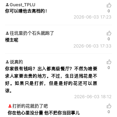
Guest_TPLU
你可以晴他去高档的！
0
2026-06-03 17:23
往坑里扔个石头就跑了
0
楼主呢
2026-06-03 17:33
说真的
0
你家很有钱吗？出入都高级餐厅？不然为啥要
求人家要去贵的地方。不过，生日送残花是不
好。如果只是打折，但是是好的花还可以原
谅。
2026-06-03 18:12
打折的花就扔了吧
0
你在他心里没分量 他不把你当回事儿