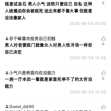
0
钱是试金石 男人小气 说明只爱自己 自私 这种
人结婚后你会被呕死 说出来都不像大事 但就是
没法像家人
2026-06-04 09:09
你干嘛喜欢抠男自己犯贱
0
男人对老婆抠门就像女人对男人性冷淡一样你
自己决定
2026-06-04 10:48
小气只是表面内在没能力
0
一房一厅本田一看就是家里托举不了的太穷没
能力
2026-06-04 10:49
Guest_dd40