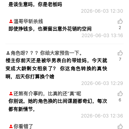
是谈生意吗，你是老板吗
2026-06-03 12:30
温哥华斩杀线
2
即使挣钱多，也要留出意外花销的空间
2026-06-03 13:16
角色呀？？？你给大家预告一下。
7
楼主你前天还是被华男表白的带娃妈，今天就
变成大龄剩女相亲了？ 你这角色转换的真快
啊，后天你打算换个啥
2026-06-03 12:29
还煞有介事的，比真的还“真”呢
6
你别说，她的角色换的比间谍剧都奇幻，每次
都有新情节，
2026-06-03 12:36
你看错了