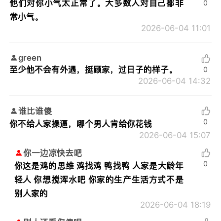
他们对你小气太正常了。大多数人对自己都非
0
常小气。
2026-06-04 11:01
green
至少他不会有外遇，挺顾家，过日子的样子。
0
2026-06-04 14:32
谁比谁傻
0
你不给人家操逼，哪个男人肯给你花钱
2026-06-04 15:07
你一边凉快去吧
0
你这是鸡的思维 鸡找鸡 鸭找鸭 人家是大龄年
轻人 你想搅浑水吧 你家的生产生活方式不是
别人家的
2026-06-04 18:19