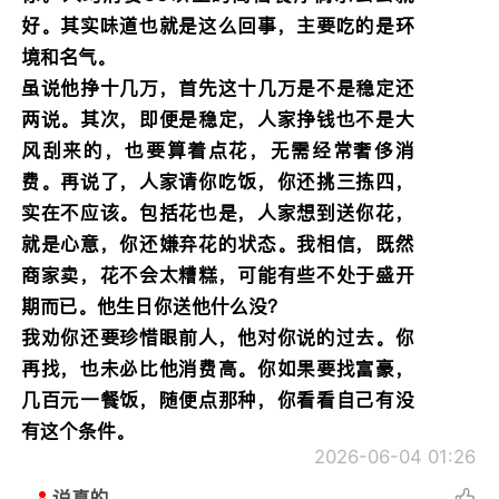
好。其实味道也就是这么回事，主要吃的是环
境和名气。
虽说他挣十几万，首先这十几万是不是稳定还
两说。其次，即便是稳定，人家挣钱也不是大
风刮来的，也要算着点花，无需经常奢侈消
费。再说了，人家请你吃饭，你还挑三拣四，
实在不应该。包括花也是，人家想到送你花，
就是心意，你还嫌弃花的状态。我相信，既然
商家卖，花不会太糟糕，可能有些不处于盛开
期而已。他生日你送他什么没？
我劝你还要珍惜眼前人，他对你说的过去。你
再找，也未必比他消费高。你如果要找富豪，
几百元一餐饭，随便点那种，你看看自己有没
有这个条件。
2026-06-04 01:26
说真的