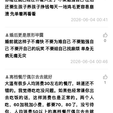
还要生孩子养孩子挣钱每天一地鸡毛更容易崩
溃 先单着再看看
2026-06-04 00:41
婚后更是原形毕露
0
婚前就这样子不痛快 不要为难自己 不要勉强自
己 不要开自己的玩笑 不要给自己找麻烦 单身无
病无痛无灾
2026-06-04 00:46
高档餐厅偶尔去去就好
1
大温有很多人均消费30左右的餐厅，味道还不
错的。我觉得吃吃没问题。如果他经常请你出
去吃饭的话，这样消费也是正常的。两个人
吃，60加税加小费，都要70，80了，没亏待
你。人均消费50以上的高档餐厅偶尔去去就