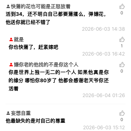
快蔫的花也可能是正怒放着
0
活到34，还不明白自己都要蔫撂么，弹嫌花，
他送你就已经不错了
2026-06-03 14:38
就是
1
你也快蔫了，赶紧嫁吧
2026-06-03 16:42
嫌你老的他找的不是你这个人
0
你是世界上独一无二的一个人 如果他真是你
的缘分 哪怕你80岁了 他都会感谢老天爷你还
活着
2026-06-04 01:26
妄想自重
0
他最缺失的是对自己的尊重
2026-06-03 15:12