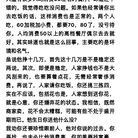
错的。我觉得吃吃没问题。如果他经常请你出
去吃饭的话，这样消费也是正常的。两个人
吃，60加税加小费，都要70，80了，没亏待
你。人均消费50以上的高档餐厅偶尔去去就
好。其实味道也就是这么回事，主要吃的是环
境和名气。
虽说他挣十几万，首先这十几万是不是稳定还
两说。其次，即便是稳定，人家挣钱也不是大
风刮来的，也要算着点花，无需经常奢侈消
费。再说了，人家请你吃饭，你还挑三拣四，
实在不应该。包括花也是，人家想到送你花，
就是心意，你还嫌弃花的状态。我相信，既然
商家卖，花不会太糟糕，可能有些不处于盛开
期而已。他生日你送他什么没？
我劝你还要珍惜眼前人，他对你说的过去。你
再找，也未必比他消费高。你如果要找富豪，