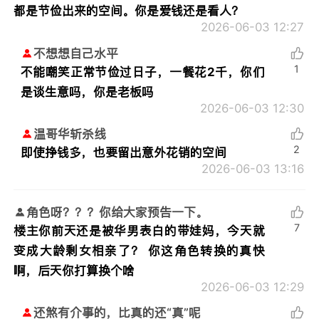
都是节俭出来的空间。你是爱钱还是看人？
2026-06-03 12:27
不想想自己水平
1
不能嘲笑正常节俭过日子，一餐花2千，你们
是谈生意吗，你是老板吗
2026-06-03 12:30
温哥华斩杀线
2
即使挣钱多，也要留出意外花销的空间
2026-06-03 13:16
角色呀？？？你给大家预告一下。
7
楼主你前天还是被华男表白的带娃妈，今天就
变成大龄剩女相亲了？ 你这角色转换的真快
啊，后天你打算换个啥
2026-06-03 12:29
还煞有介事的，比真的还“真”呢