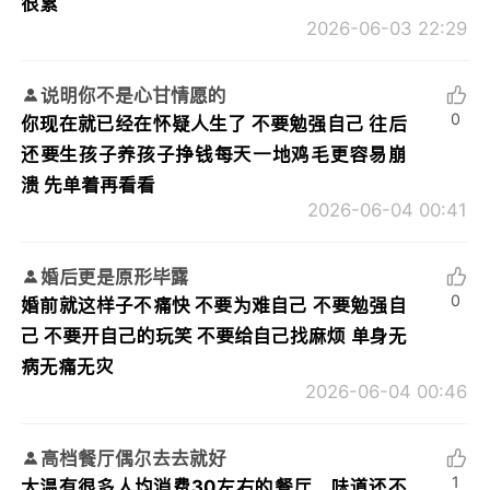
很累
2026-06-03 22:29
说明你不是心甘情愿的
0
你现在就已经在怀疑人生了 不要勉强自己 往后
还要生孩子养孩子挣钱每天一地鸡毛更容易崩
溃 先单着再看看
2026-06-04 00:41
婚后更是原形毕露
0
婚前就这样子不痛快 不要为难自己 不要勉强自
己 不要开自己的玩笑 不要给自己找麻烦 单身无
病无痛无灾
2026-06-04 00:46
高档餐厅偶尔去去就好
1
大温有很多人均消费30左右的餐厅，味道还不